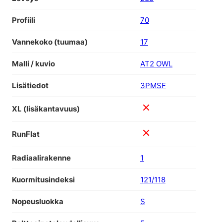
Profiili
70
Vannekoko (tuumaa)
17
Malli / kuvio
AT2 OWL
Lisätiedot
3PMSF
XL (lisäkantavuus)
RunFlat
Radiaalirakenne
1
Kuormitusindeksi
121/118
Nopeusluokka
S