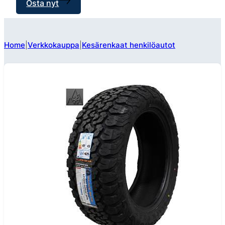
Osta nyt
Home
Verkkokauppa
Kesärenkaat henkilöautot