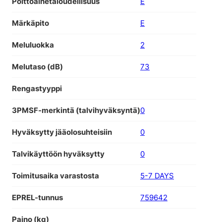
Polttoainetaloudellisuus
E
Märkäpito
E
Meluluokka
2
Melutaso (dB)
73
Rengastyyppi
3PMSF-merkintä (talvihyväksyntä)
0
Hyväksytty jääolosuhteisiin
0
Talvikäyttöön hyväksytty
0
Toimitusaika varastosta
5-7 DAYS
EPREL-tunnus
759642
Paino (kg)