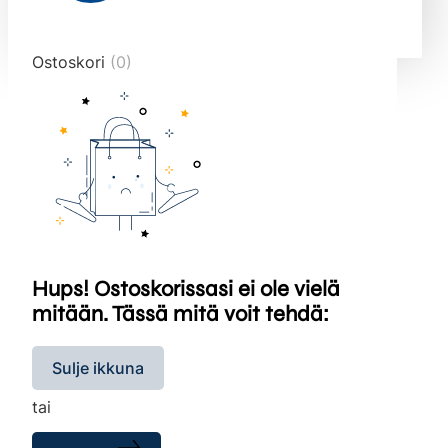
end="10">
Ostoskori
(0)
Hups! Ostoskorissasi ei ole vielä
mitään. Tässä mitä voit tehdä:
Sulje ikkuna
tai