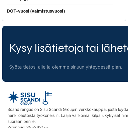
DOT-vuosi (valmistusvuosi)
Kysy lisätietoja tai lähet
Syötä tietosi alle ja olemme sinuun yhteydessä pian.
Scandirengas on Sisu Scandi Groupin verkkokauppa, josta löydät
henkilöautoista työkoneisiin. Laaja valikoima, kilpailukykyiset hi
suoraan perille.
Y-tunnus: 3553631-5