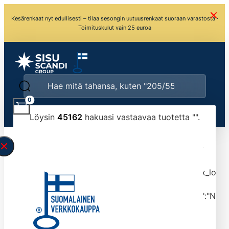
Kesärenkaat nyt edullisesti – tilaa sesongin uutuusrenkaat suoraan varastosta ·
Toimituskulut vain 25 euroa
0
Löysin
45162
hakuasi vastaavaa tuotetta "
".
\" found.<\/span><br>Make sure you have
typed the search query correctly.<br>Currently
you can search by title or content.","post_type":
["product"],"ajax_loader_animation":"ripple","ajax_load
tmlmvi","meta_query":
[{"key":"_stock","value":"4","compare":">=","type":"NUM
data-original-query-vars="[]" data-page="1"
data-max-pages="4517" data-start="1" data-