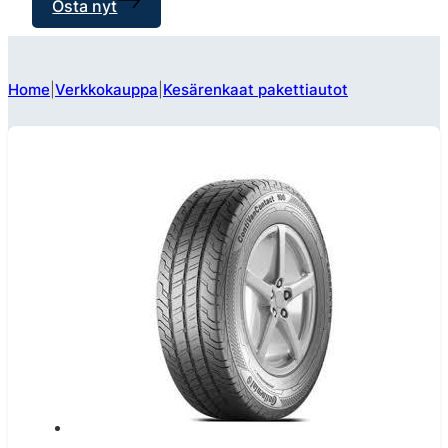
Osta nyt
Home
Verkkokauppa
Kesärenkaat pakettiautot