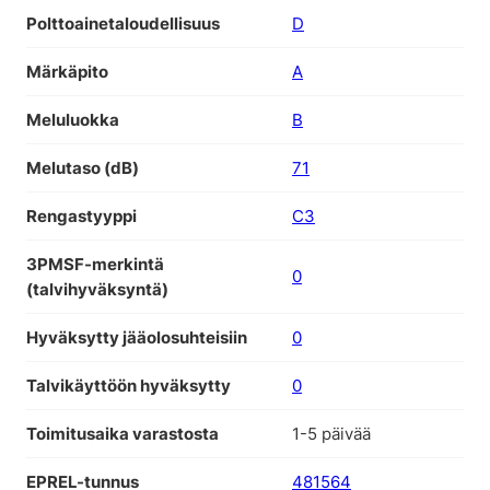
Polttoainetaloudellisuus
D
Märkäpito
A
Meluluokka
B
Melutaso (dB)
71
Rengastyyppi
C3
3PMSF-merkintä
0
(talvihyväksyntä)
Hyväksytty jääolosuhteisiin
0
Talvikäyttöön hyväksytty
0
Toimitusaika varastosta
1-5 päivää
EPREL-tunnus
481564