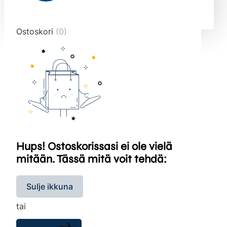
end="10">
Ostoskori
(0)
Hups! Ostoskorissasi ei ole vielä
mitään. Tässä mitä voit tehdä:
Sulje ikkuna
tai