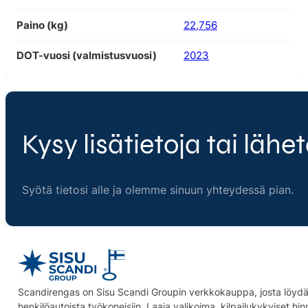
Paino (kg)
22,756
DOT-vuosi (valmistusvuosi)
2023
Kysy lisätietoja tai lähet
Syötä tietosi alle ja olemme sinuun yhteydessä pian.
Scandirengas on Sisu Scandi Groupin verkkokauppa, josta löydät
henkilöautoista työkoneisiin. Laaja valikoima, kilpailukykyiset hi