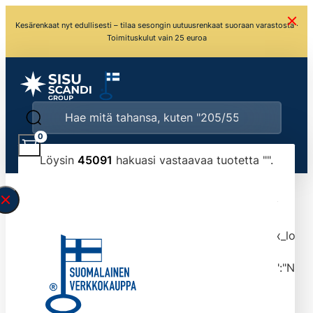
Kesärenkaat nyt edullisesti – tilaa sesongin uutuusrenkaat suoraan varastosta ·
Toimituskulut vain 25 euroa
0
Löysin
45091
hakuasi vastaavaa tuotetta "
".
\" found.<\/span><br>Make sure you have
typed the search query correctly.<br>Currently
you can search by title or content.","post_type":
["product"],"ajax_loader_animation":"ripple","ajax_load
tmlmvi","meta_query":
[{"key":"_stock","value":"4","compare":">=","type":"NUM
data-original-query-vars="[]" data-page="1"
data-max-pages="4510" data-start="1" data-