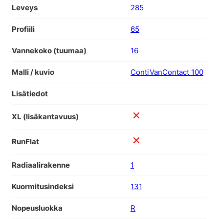
Leveys
285
Profiili
65
Vannekoko (tuumaa)
16
Malli / kuvio
ContiVanContact 100
Lisätiedot
XL (lisäkantavuus)
RunFlat
Radiaalirakenne
1
Kuormitusindeksi
131
Nopeusluokka
R