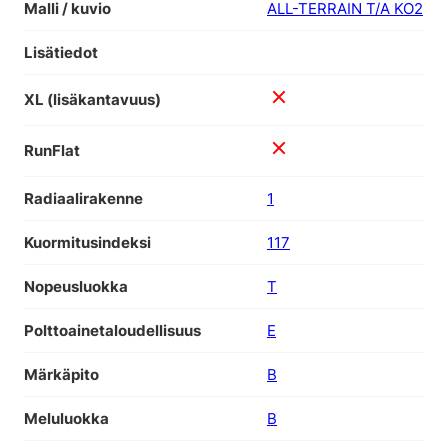
Malli / kuvio
ALL-TERRAIN T/A KO2
Lisätiedot
XL (lisäkantavuus)
RunFlat
Radiaalirakenne
1
Kuormitusindeksi
117
Nopeusluokka
T
Polttoainetaloudellisuus
E
Märkäpito
B
Meluluokka
B