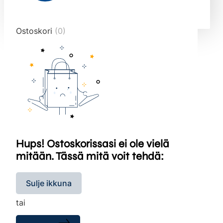
end="10">
Ostoskori
(0)
Hups! Ostoskorissasi ei ole vielä
mitään. Tässä mitä voit tehdä:
Sulje ikkuna
tai