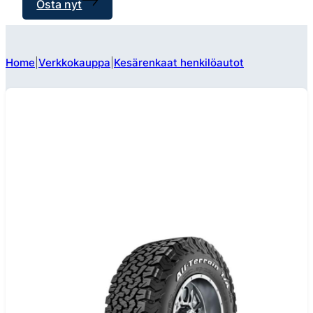
Osta nyt
Home
Verkkokauppa
Kesärenkaat henkilöautot