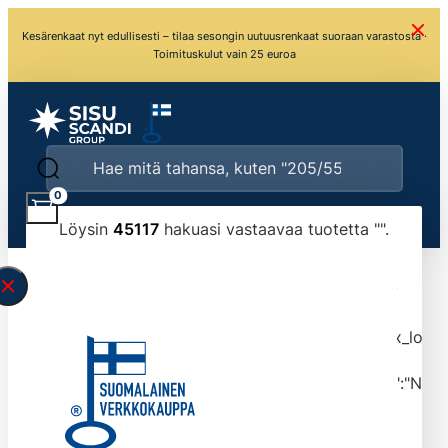
Kesärenkaat nyt edullisesti – tilaa sesongin uutuusrenkaat suoraan varastosta ·
Toimituskulut vain 25 euroa
0
Löysin
45117
hakuasi vastaavaa tuotetta "
".
\" found.<\/span><br>Make sure you have
typed the search query correctly.<br>Currently
you can search by title or content.","post_type":
["product"],"ajax_loader_animation":"ripple","ajax_load
tmlmvi","meta_query":
[{"key":"_stock","value":"4","compare":">=","type":"NUM
data-original-query-vars="[]" data-page="1"
data-max-pages="4512" data-start="1" data-