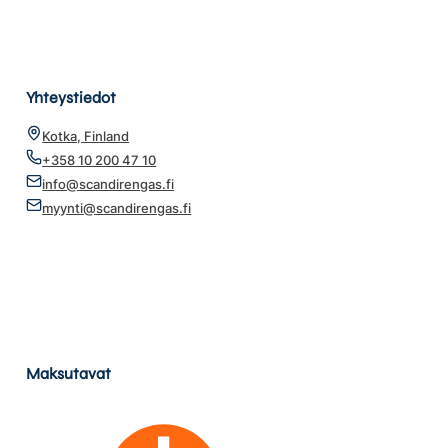
Yhteystiedot
Kotka, Finland
+358 10 200 47 10
info@scandirengas.fi
myynti@scandirengas.fi
Maksutavat