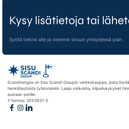
Kysy lisätietoja tai lähet
Syötä tietosi alle ja olemme sinuun yhteydessä pian.
Scandirengas on Sisu Scandi Groupin verkkokauppa, josta löydät
henkilöautoista työkoneisiin. Laaja valikoima, kilpailukykyiset hi
suoraan perille.
Y-tunnus: 3553631-5
Follow us on Facebook
Follow us on Instagram
Follow us on Linkedin