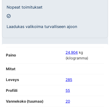
Nopeat toimitukset
Laadukas valikoima turvalliseen ajoon
24,904
kg
Paino
(kilogramma)
Mitat
Leveys
285
Profiili
55
Vannekoko (tuumaa)
20