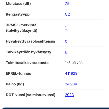
Melutaso (dB)
75
Rengastyyppi
C2
3PMSF-merkintä
1
(talvihyväksyntä)
Hyväksytty jääolosuhteisiin
0
Talvikäyttöön hyväksytty
0
Toimitusaika varastosta
1-5 päivää
EPREL-tunnus
411929
Paino (kg)
24,904
DOT-vuosi (valmistusvuosi)
2023