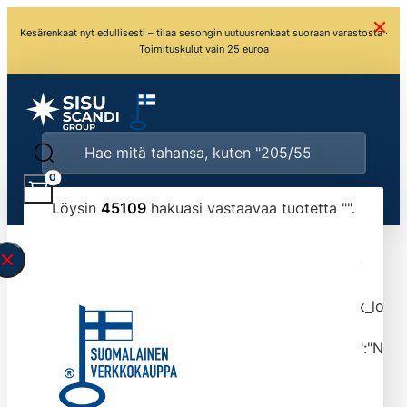
Kesärenkaat nyt edullisesti – tilaa sesongin uutuusrenkaat suoraan varastosta ·
Toimituskulut vain 25 euroa
0
Löysin
45109
hakuasi vastaavaa tuotetta "
".
\" found.<\/span><br>Make sure you have
typed the search query correctly.<br>Currently
you can search by title or content.","post_type":
["product"],"ajax_loader_animation":"ripple","ajax_load
tmlmvi","meta_query":
[{"key":"_stock","value":"4","compare":">=","type":"NUM
data-original-query-vars="[]" data-page="1"
data-max-pages="4511" data-start="1" data-