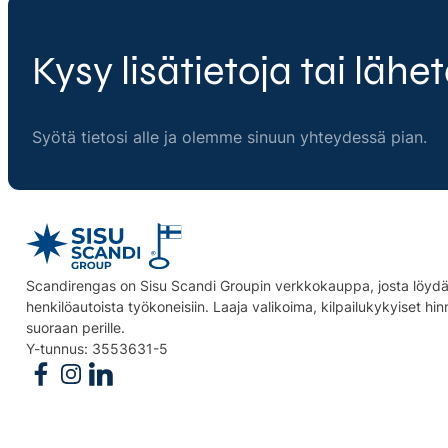
Kysy lisätietoja tai lähet
Syötä tietosi alle ja olemme sinuun yhteydessä pian.
Scandirengas on Sisu Scandi Groupin verkkokauppa, josta löydät
henkilöautoista työkoneisiin. Laaja valikoima, kilpailukykyiset hi
suoraan perille.
Y-tunnus: 3553631-5
Follow us on Facebook
Follow us on Instagram
Follow us on Linkedin