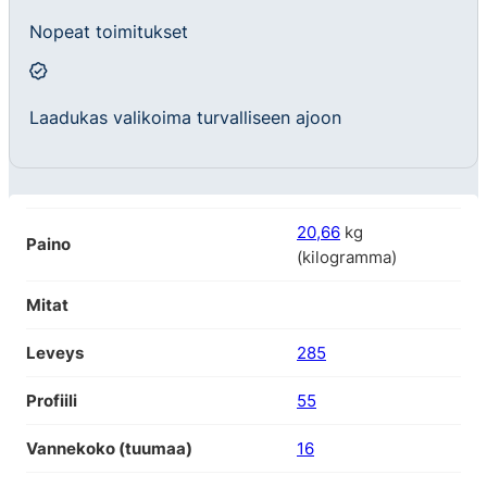
Nopeat toimitukset
Laadukas valikoima turvalliseen ajoon
20,66
kg
Paino
(kilogramma)
Mitat
Leveys
285
Profiili
55
Vannekoko (tuumaa)
16