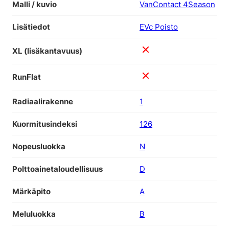
Malli / kuvio
VanContact 4Season
Lisätiedot
EVc Poisto
XL (lisäkantavuus)
RunFlat
Radiaalirakenne
1
Kuormitusindeksi
126
Nopeusluokka
N
Polttoainetaloudellisuus
D
Märkäpito
A
Meluluokka
B