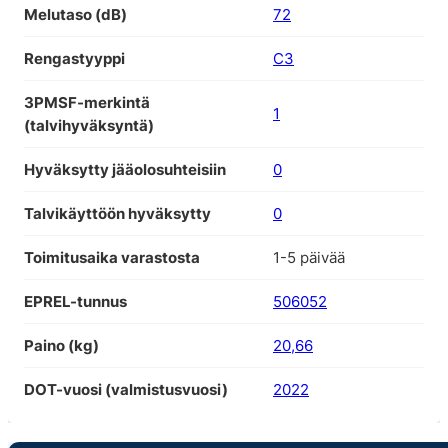
Melutaso (dB)
72
Rengastyyppi
C3
3PMSF-merkintä
1
(talvihyväksyntä)
Hyväksytty jääolosuhteisiin
0
Talvikäyttöön hyväksytty
0
Toimitusaika varastosta
1-5 päivää
EPREL-tunnus
506052
Paino (kg)
20,66
DOT-vuosi (valmistusvuosi)
2022