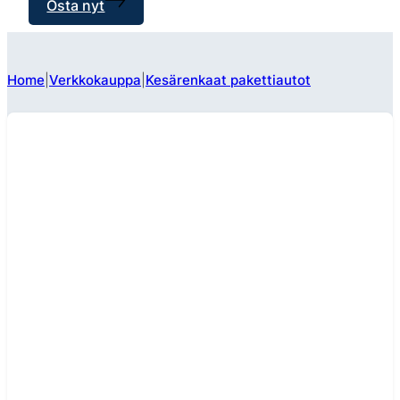
Osta nyt
Home
Verkkokauppa
Kesärenkaat pakettiautot