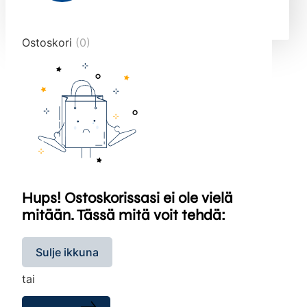
end="10">
Ostoskori
(0)
Hups! Ostoskorissasi ei ole vielä
mitään. Tässä mitä voit tehdä:
Sulje ikkuna
tai