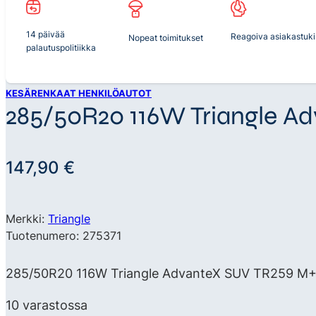
14 päivää
Reagoiva asiakastuki
Nopeat toimitukset
palautuspolitiikka
KESÄRENKAAT HENKILÖAUTOT
285/50R20 116W Triangle A
147,90
€
Merkki:
Triangle
Tuotenumero: 275371
285/50R20 116W Triangle AdvanteX SUV TR259 M+S X
10 varastossa