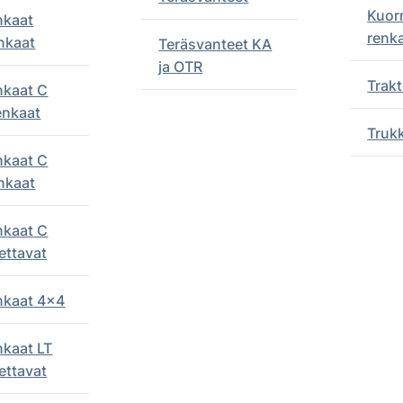
Kuor
nkaat
renk
nkaat
Teräsvanteet KA
ja OTR
Trakt
nkaat C
enkaat
Truk
nkaat C
nkaat
nkaat C
ettavat
enkaat 4x4
nkaat LT
ettavat