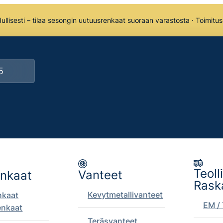
llisesti – tilaa sesongin uutuusrenkaat suoraan varastosta · Toimitu
Teoll
Vanteet
enkaat
Rask
Kevytmetallivanteet
nkaat
EM / 
enkaat
Teräsvanteet