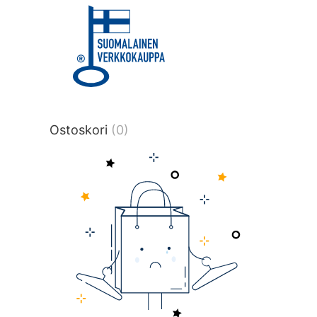
title or content.","post_type":
["product"],"ajax_loader_animation":"ripp
tmlmvi","meta_query":
[{"key":"_stock","value":"4","compare":">
data-original-query-vars="[]" data-page
pages="4523" data-start="1" data-end=
Ostoskori
(0)