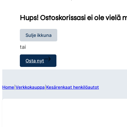
Hups! Ostoskorissasi ei ole vielä 
Sulje ikkuna
tai
Osta nyt
Home
Verkkokauppa
Kesärenkaat henkilöautot