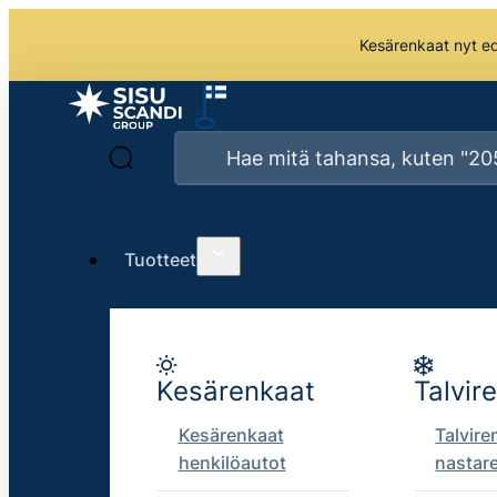
Kesärenkaat nyt edu
Tuotteet
Kesärenkaat
Talvir
Kesärenkaat
Talvire
henkilöautot
nastar