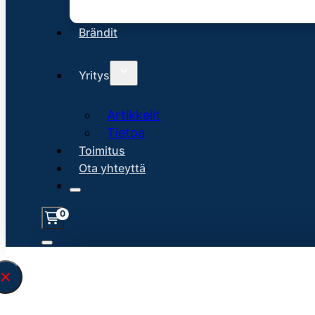
Brändit
Yritys
Artikkelit
Tietoa
Toimitus
Ota yhteyttä
0
Löysin
45225
hakuasi vastaavaa tu
\" found.<\/span><br>Make sure you hav
search query correctly.<br>Currently yo