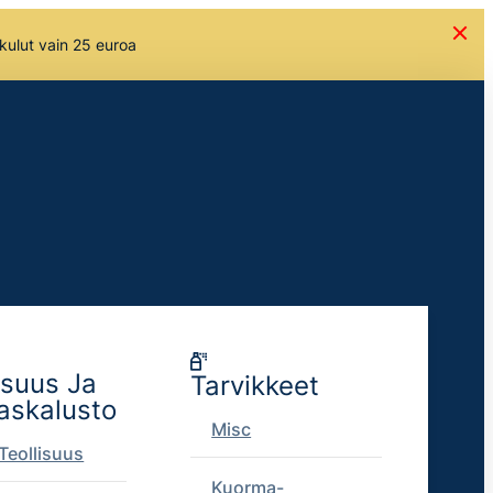
skulut vain 25 euroa
isuus Ja
Tarvikkeet
askalusto
Misc
Teollisuus
Kuorma-