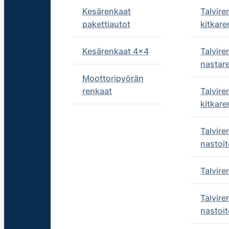
Kesärenkaat
Talvire
pakettiautot
kitkare
Kesärenkaat 4x4
Talvire
nastar
Moottoripyörän
renkaat
Talvire
kitkare
Talvire
nastoit
Talvir
Talvire
nastoit