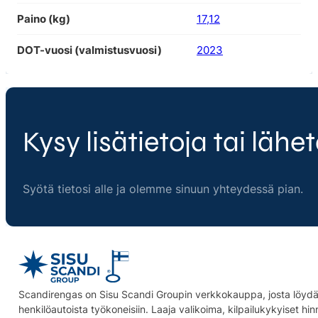
Paino (kg)
17,12
DOT-vuosi (valmistusvuosi)
2023
Kysy lisätietoja tai lähet
Syötä tietosi alle ja olemme sinuun yhteydessä pian.
Scandirengas on Sisu Scandi Groupin verkkokauppa, josta löydät
henkilöautoista työkoneisiin. Laaja valikoima, kilpailukykyiset hi