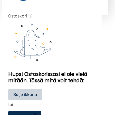
end="10">
Ostoskori
(0)
Hups! Ostoskorissasi ei ole vielä
mitään. Tässä mitä voit tehdä:
Sulje ikkuna
tai