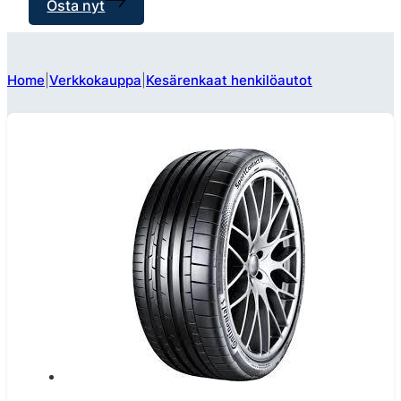
Osta nyt
Home
Verkkokauppa
Kesärenkaat henkilöautot