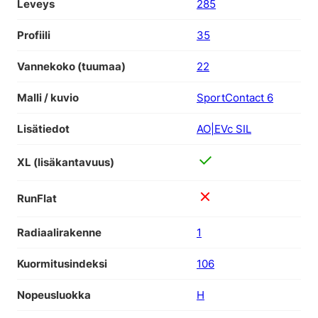
Leveys
285
Profiili
35
Vannekoko (tuumaa)
22
Malli / kuvio
SportContact 6
Lisätiedot
AO|EVc SIL
XL (lisäkantavuus)
RunFlat
Radiaalirakenne
1
Kuormitusindeksi
106
Nopeusluokka
H