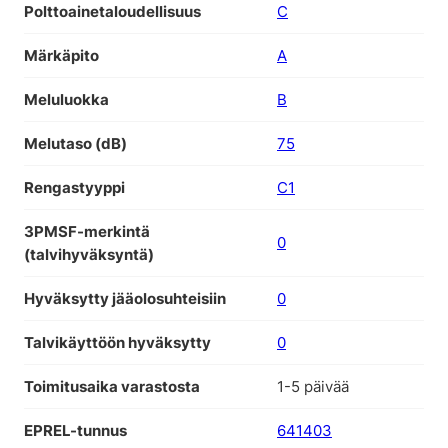
Polttoainetaloudellisuus
C
Märkäpito
A
Meluluokka
B
Melutaso (dB)
75
Rengastyyppi
C1
3PMSF-merkintä
0
(talvihyväksyntä)
Hyväksytty jääolosuhteisiin
0
Talvikäyttöön hyväksytty
0
Toimitusaika varastosta
1-5 päivää
EPREL-tunnus
641403