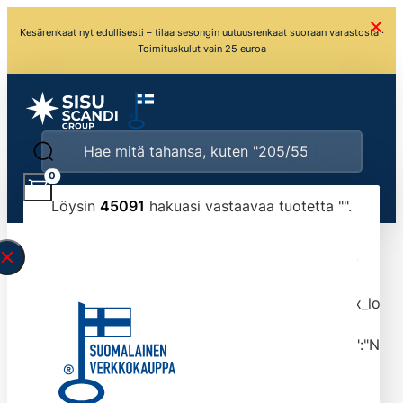
Kesärenkaat nyt edullisesti – tilaa sesongin uutuusrenkaat suoraan varastosta ·
Toimituskulut vain 25 euroa
0
Löysin
45091
hakuasi vastaavaa tuotetta "
".
\" found.<\/span><br>Make sure you have
typed the search query correctly.<br>Currently
you can search by title or content.","post_type":
["product"],"ajax_loader_animation":"ripple","ajax_load
tmlmvi","meta_query":
[{"key":"_stock","value":"4","compare":">=","type":"NUM
data-original-query-vars="[]" data-page="1"
data-max-pages="4510" data-start="1" data-