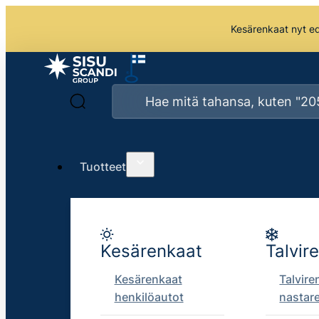
Kesärenkaat nyt edu
Tuotteet
Kesärenkaat
Talvir
Kesärenkaat
Talvire
henkilöautot
nastar