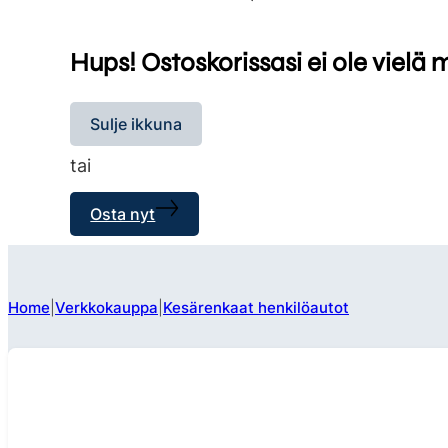
Hups! Ostoskorissasi ei ole vielä 
Sulje ikkuna
tai
Osta nyt
Home
Verkkokauppa
Kesärenkaat henkilöautot