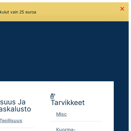
skulut vain 25 euroa
isuus Ja
Tarvikkeet
askalusto
Misc
Teollisuus
Kuorma-