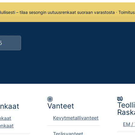
llisesti – tilaa sesongin uutuusrenkaat suoraan varastosta · Toimitu
Teoll
Vanteet
enkaat
Rask
Kevytmetallivanteet
nkaat
EM / 
enkaat
Teräsvanteet