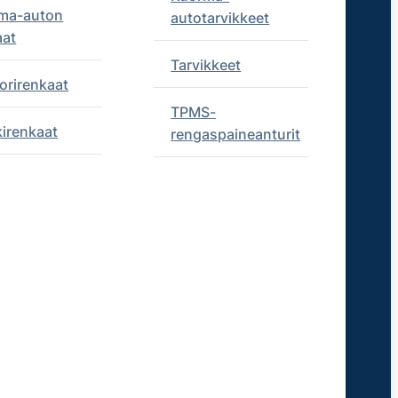
ma-auton
autotarvikkeet
aat
Tarvikkeet
orirenkaat
TPMS-
kirenkaat
rengaspaineanturit