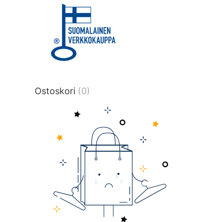
title or content.","post_type":
["product"],"ajax_loader_animation":"ripp
tmlmvi","meta_query":
[{"key":"_stock","value":"4","compare":">
data-original-query-vars="[]" data-page
pages="4511" data-start="1" data-end="
Ostoskori
(0)