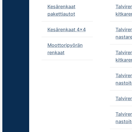
Kesärenkaat
Talvire
pakettiautot
kitkare
Kesärenkaat 4x4
Talvire
nastar
Moottoripyörän
renkaat
Talvire
kitkare
Talvire
nastoit
Talvir
Talvire
nastoit