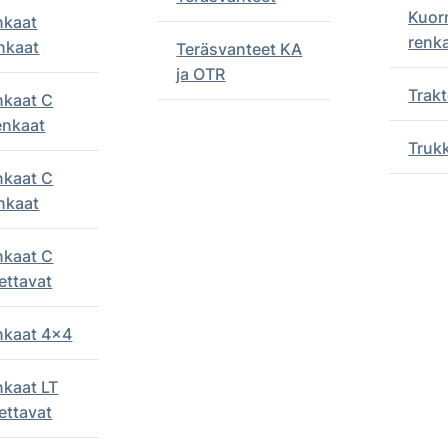
Kuor
nkaat
renk
nkaat
Teräsvanteet KA
ja OTR
Trakt
nkaat C
enkaat
Truk
nkaat C
nkaat
nkaat C
ettavat
enkaat 4x4
nkaat LT
ettavat