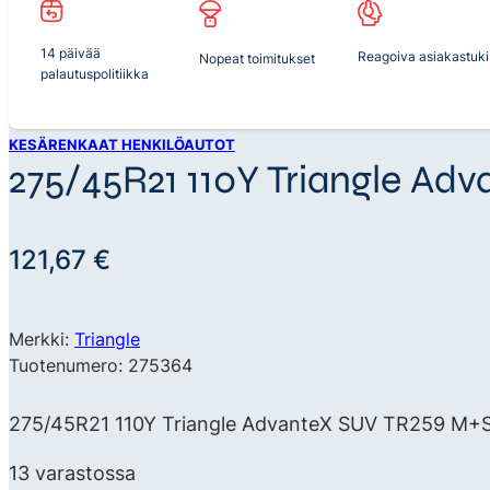
14 päivää
Reagoiva asiakastuki
Nopeat toimitukset
palautuspolitiikka
KESÄRENKAAT HENKILÖAUTOT
275/45R21 110Y Triangle Ad
121,67
€
Merkki:
Triangle
Tuotenumero: 275364
275/45R21 110Y Triangle AdvanteX SUV TR259 M+S X
13 varastossa