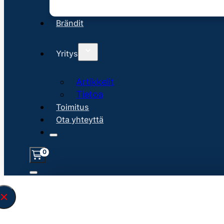
Brändit
Yritys
Artikkelit
Tietoa
Toimitus
Ota yhteyttä
0
Löysin
45106
hakuasi vastaavaa tu
\" found.<\/span><br>Make sure you hav
search query correctly.<br>Currently yo