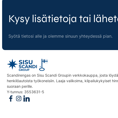
Kysy lisätietoja tai lähet
Syötä tietosi alle ja olemme sinuun yhteydessä pian.
Scandirengas on Sisu Scandi Groupin verkkokauppa, josta löydät
henkilöautoista työkoneisiin. Laaja valikoima, kilpailukykyiset hi
suoraan perille.
Y-tunnus: 3553631-5
Follow us on Facebook
Follow us on Instagram
Follow us on Linkedin