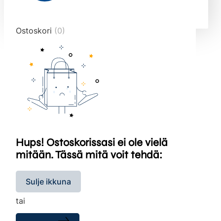
end="10">
Ostoskori
(0)
Hups! Ostoskorissasi ei ole vielä
mitään. Tässä mitä voit tehdä:
Sulje ikkuna
tai