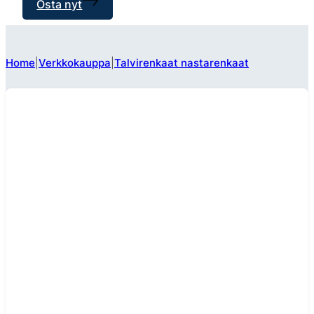
Osta nyt
Home
Verkkokauppa
Talvirenkaat nastarenkaat