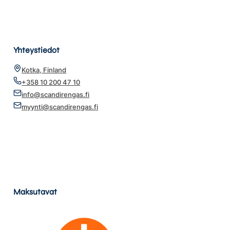
Yhteystiedot
Kotka, Finland
+358 10 200 47 10
info@scandirengas.fi
myynti@scandirengas.fi
Maksutavat