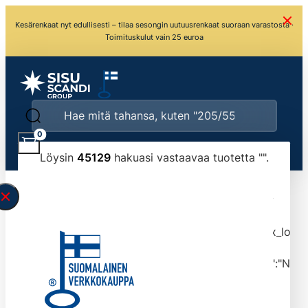
Kesärenkaat nyt edullisesti – tilaa sesongin uutuusrenkaat suoraan varastosta ·
Toimituskulut vain 25 euroa
0
Löysin
45129
hakuasi vastaavaa tuotetta "
".
\" found.<\/span><br>Make sure you have
typed the search query correctly.<br>Currently
you can search by title or content.","post_type":
["product"],"ajax_loader_animation":"ripple","ajax_load
tmlmvi","meta_query":
[{"key":"_stock","value":"4","compare":">=","type":"NUM
data-original-query-vars="[]" data-page="1"
data-max-pages="4513" data-start="1" data-