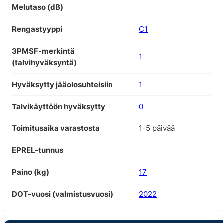
Melutaso (dB)
Rengastyyppi
C1
3PMSF-merkintä
1
(talvihyväksyntä)
Hyväksytty jääolosuhteisiin
1
Talvikäyttöön hyväksytty
0
Toimitusaika varastosta
1-5 päivää
EPREL-tunnus
Paino (kg)
17
DOT-vuosi (valmistusvuosi)
2022