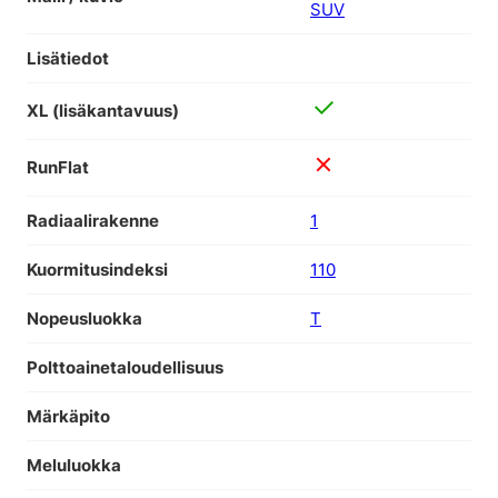
SUV
Lisätiedot
XL (lisäkantavuus)
RunFlat
Radiaalirakenne
1
Kuormitusindeksi
110
Nopeusluokka
T
Polttoainetaloudellisuus
Märkäpito
Meluluokka