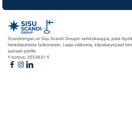
Scandirengas on Sisu Scandi Groupin verkkokauppa, josta löydät
henkilöautoista työkoneisiin. Laaja valikoima, kilpailukykyiset hi
suoraan perille.
Y-tunnus: 3553631-5
Follow us on Facebook
Follow us on Instagram
Follow us on Linkedin