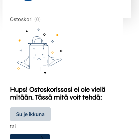
end="10">
Ostoskori
(0)
Hups! Ostoskorissasi ei ole vielä
mitään. Tässä mitä voit tehdä:
Sulje ikkuna
tai