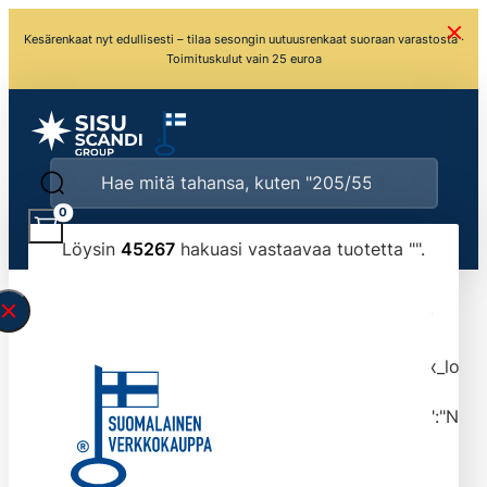
Kesärenkaat nyt edullisesti – tilaa sesongin uutuusrenkaat suoraan varastosta ·
Toimituskulut vain 25 euroa
0
Löysin
45267
hakuasi vastaavaa tuotetta "
".
\" found.<\/span><br>Make sure you have
typed the search query correctly.<br>Currently
you can search by title or content.","post_type":
["product"],"ajax_loader_animation":"ripple","ajax_load
tmlmvi","meta_query":
[{"key":"_stock","value":"4","compare":">=","type":"NUM
data-original-query-vars="[]" data-page="1"
data-max-pages="4527" data-start="1" data-