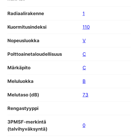
Radiaalirakenne
1
Kuormitusindeksi
110
Nopeusluokka
V
Polttoainetaloudellisuus
C
Märkäpito
C
Meluluokka
B
Melutaso (dB)
73
Rengastyyppi
3PMSF-merkintä
0
(talvihyväksyntä)