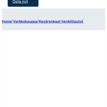
Osta nyt
Home
Verkkokauppa
Kesärenkaat henkilöautot