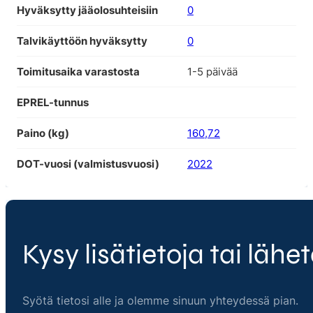
Hyväksytty jääolosuhteisiin
0
Talvikäyttöön hyväksytty
0
Toimitusaika varastosta
1-5 päivää
EPREL-tunnus
Paino (kg)
160,72
DOT-vuosi (valmistusvuosi)
2022
Kysy lisätietoja tai lähet
Syötä tietosi alle ja olemme sinuun yhteydessä pian.