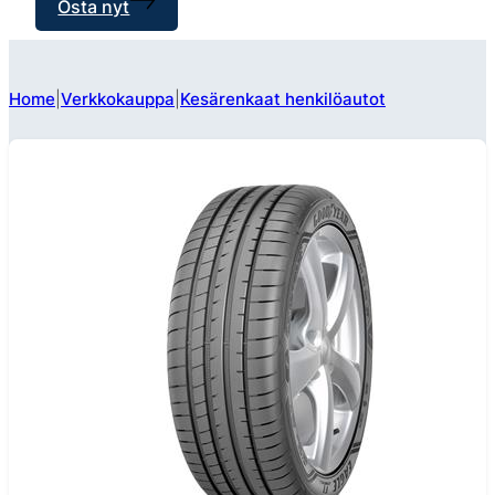
Osta nyt
Home
Verkkokauppa
Kesärenkaat henkilöautot