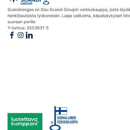
Scandirengas on Sisu Scandi Groupin verkkokauppa, josta löydät
henkilöautoista työkoneisiin. Laaja valikoima, kilpailukykyiset hi
suoraan perille.
Y-tunnus: 3553631-5
Follow us on Facebook
Follow us on Instagram
Follow us on Linkedin