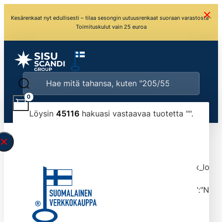
Kesärenkaat nyt edullisesti – tilaa sesongin uutuusrenkaat suoraan varastosta ·
Toimituskulut vain 25 euroa
0
Löysin
45116
hakuasi vastaavaa tuotetta "
".
\" found.<\/span><br>Make sure you have
typed the search query correctly.<br>Currently
you can search by title or content.","post_type":
["product"],"ajax_loader_animation":"ripple","ajax_load
tmlmvi","meta_query":
[{"key":"_stock","value":"4","compare":">=","type":"NUM
data-original-query-vars="[]" data-page="1"
data-max-pages="4512" data-start="1" data-