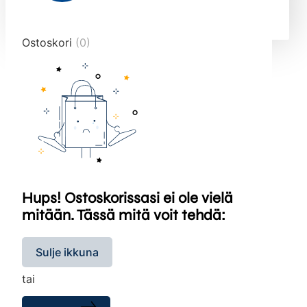
end="10">
Ostoskori
(0)
Hups! Ostoskorissasi ei ole vielä
mitään. Tässä mitä voit tehdä:
Sulje ikkuna
tai