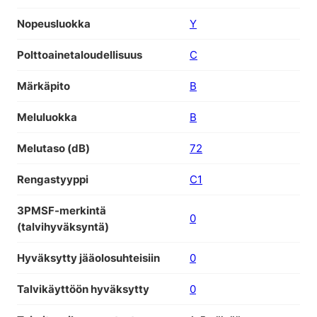
Nopeusluokka
Y
Polttoainetaloudellisuus
C
Märkäpito
B
Meluluokka
B
Melutaso (dB)
72
Rengastyyppi
C1
3PMSF-merkintä
0
(talvihyväksyntä)
Hyväksytty jääolosuhteisiin
0
Talvikäyttöön hyväksytty
0