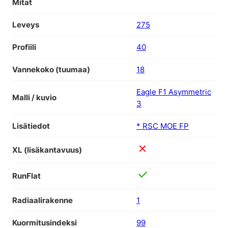
Mitat
Leveys
275
Profiili
40
Vannekoko (tuumaa)
18
Eagle F1 Asymmetric
Malli / kuvio
3
Lisätiedot
* RSC MOE FP
XL (lisäkantavuus)
RunFlat
Radiaalirakenne
1
Kuormitusindeksi
99