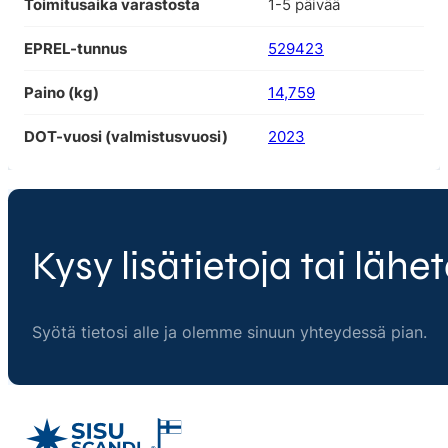
Toimitusaika varastosta
1-5 päivää
EPREL-tunnus
529423
Paino (kg)
14,759
DOT-vuosi (valmistusvuosi)
2023
Kysy lisätietoja tai lähet
Syötä tietosi alle ja olemme sinuun yhteydessä pian.