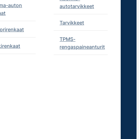
ma-auton
autotarvikkeet
aat
Tarvikkeet
orirenkaat
TPMS-
kirenkaat
rengaspaineanturit