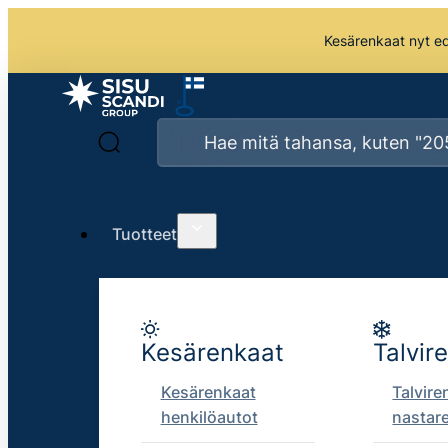
Kesärenkaat nyt edu
Tuotteet
Kesärenkaat
Talvir
Kesärenkaat
Talvire
henkilöautot
nastar