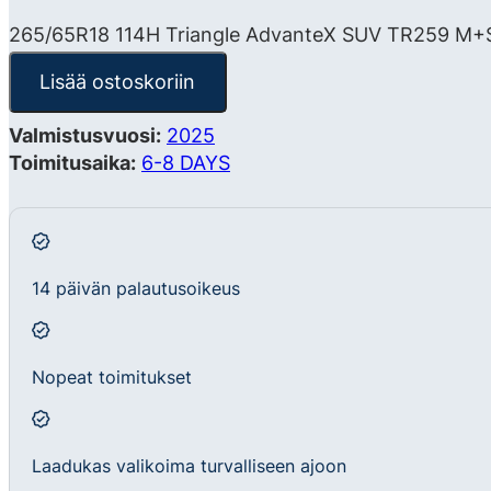
265/65R18 114H Triangle AdvanteX SUV TR259 M+
Lisää ostoskoriin
Valmistusvuosi:
2025
Toimitusaika:
6-8 DAYS
14 päivän palautusoikeus
Nopeat toimitukset
Laadukas valikoima turvalliseen ajoon