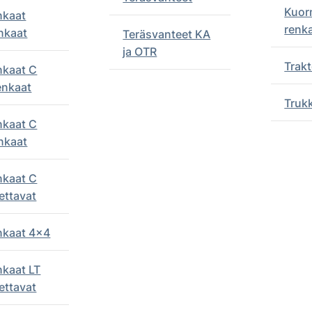
Kuor
nkaat
renk
nkaat
Teräsvanteet KA
ja OTR
Trakt
nkaat C
enkaat
Truk
nkaat C
nkaat
nkaat C
ettavat
enkaat 4x4
nkaat LT
ettavat