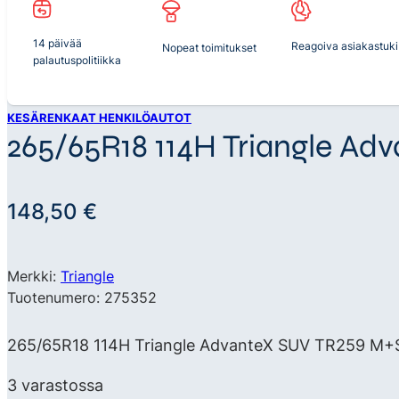
14 päivää
Reagoiva asiakastuki
Nopeat toimitukset
palautuspolitiikka
KESÄRENKAAT HENKILÖAUTOT
265/65R18 114H Triangle A
148,50
€
Merkki:
Triangle
Tuotenumero: 275352
265/65R18 114H Triangle AdvanteX SUV TR259 M+S S
3 varastossa