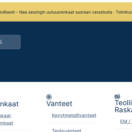
llisesti – tilaa sesongin uutuusrenkaat suoraan varastosta · Toimitu
Teoll
Vanteet
enkaat
Rask
Kevytmetallivanteet
nkaat
EM / 
enkaat
Teräsvanteet