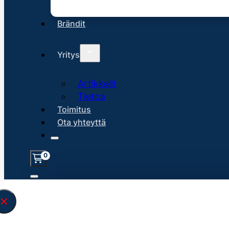
Brändit
Yritys
Artikkelit
Tietoa
Toimitus
Ota yhteyttä
0
Löysin
45141
hakuasi vastaavaa tu
\" found.<\/span><br>Make sure you hav
search query correctly.<br>Currently yo