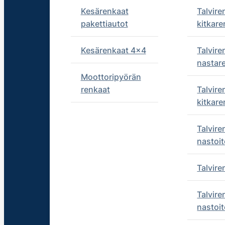
Kesärenkaat
Talvire
pakettiautot
kitkare
Kesärenkaat 4x4
Talvire
nastar
Moottoripyörän
renkaat
Talvire
kitkare
Talvire
nastoit
Talvir
Talvire
nastoit