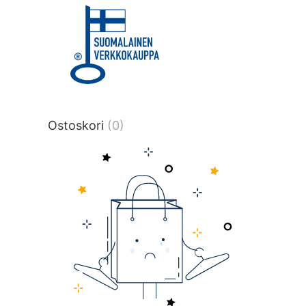
title or content.","post_type":
["product"],"ajax_loader_animation":"ripp
tmlmvi","meta_query":
[{"key":"_stock","value":"4","compare":">
data-original-query-vars="[]" data-page
pages="4515" data-start="1" data-end="
Ostoskori
(0)