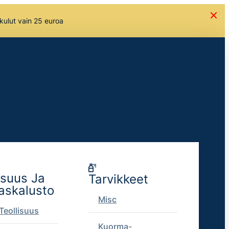
skulut vain 25 euroa
isuus Ja
Tarvikkeet
askalusto
Misc
Teollisuus
Kuorma-