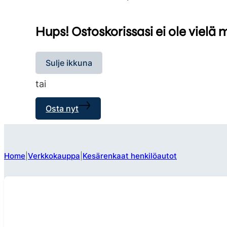
Hups! Ostoskorissasi ei ole vielä 
Sulje ikkuna
tai
Osta nyt
Home
Verkkokauppa
Kesärenkaat henkilöautot