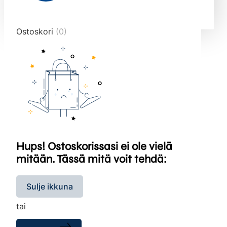
end="10">
Ostoskori
(0)
Hups! Ostoskorissasi ei ole vielä
mitään. Tässä mitä voit tehdä:
Sulje ikkuna
tai