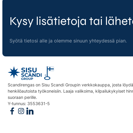
Kysy lisätietoja tai lähet
Syötä tietosi alle ja olemme sinuun yhteydessä pian.
Scandirengas on Sisu Scandi Groupin verkkokauppa, josta löydät
henkilöautoista työkoneisiin. Laaja valikoima, kilpailukykyiset hi
suoraan perille.
Y-tunnus: 3553631-5
Follow us on Facebook
Follow us on Instagram
Follow us on Linkedin