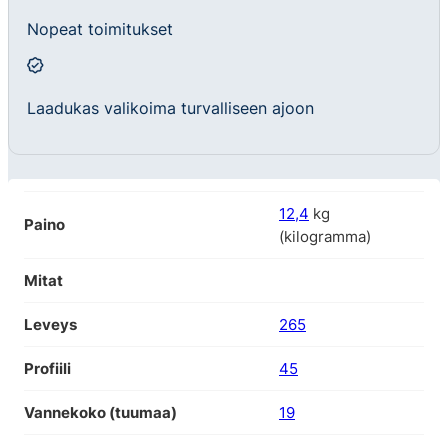
Nopeat toimitukset
Laadukas valikoima turvalliseen ajoon
12,4
kg
Paino
(kilogramma)
Mitat
Leveys
265
Profiili
45
Vannekoko (tuumaa)
19