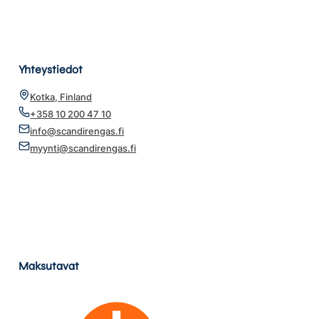
Yhteystiedot
Kotka, Finland
+358 10 200 47 10
info@scandirengas.fi
myynti@scandirengas.fi
Maksutavat