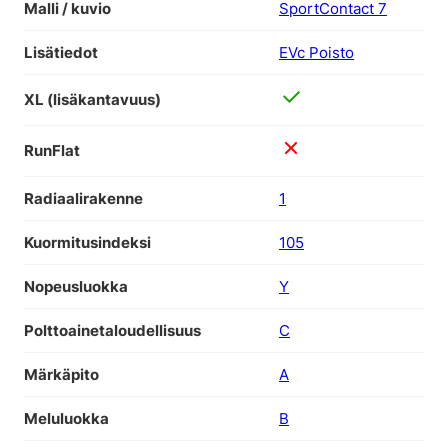
Malli / kuvio
SportContact 7
Lisätiedot
EVc Poisto
XL (lisäkantavuus)
RunFlat
Radiaalirakenne
1
Kuormitusindeksi
105
Nopeusluokka
Y
Polttoainetaloudellisuus
C
Märkäpito
A
Meluluokka
B