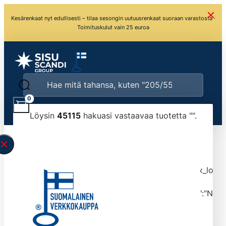
Kesärenkaat nyt edullisesti – tilaa sesongin uutuusrenkaat suoraan varastosta ·
Toimituskulut vain 25 euroa
0
Löysin
45115
hakuasi vastaavaa tuotetta "
".
\" found.<\/span><br>Make sure you have
typed the search query correctly.<br>Currently
you can search by title or content.","post_type":
["product"],"ajax_loader_animation":"ripple","ajax_load
tmlmvi","meta_query":
[{"key":"_stock","value":"4","compare":">=","type":"NUM
data-original-query-vars="[]" data-page="1"
data-max-pages="4512" data-start="1" data-