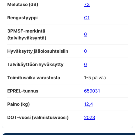
Melutaso (dB)
73
Rengastyyppi
C1
3PMSF-merkintä
0
(talvihyväksyntä)
Hyväksytty jääolosuhteisiin
0
Talvikäyttöön hyväksytty
0
Toimitusaika varastosta
1-5 päivää
EPREL-tunnus
659031
Paino (kg)
12,4
DOT-vuosi (valmistusvuosi)
2023