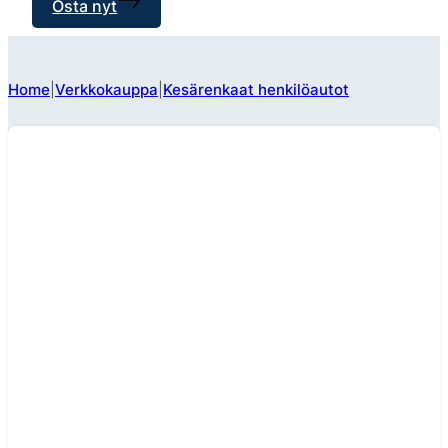
Osta nyt
Home
Verkkokauppa
Kesärenkaat henkilöautot