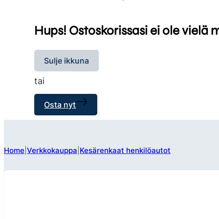
Hups! Ostoskorissasi ei ole vielä 
Sulje ikkuna
tai
Osta nyt
Home
Verkkokauppa
Kesärenkaat henkilöautot