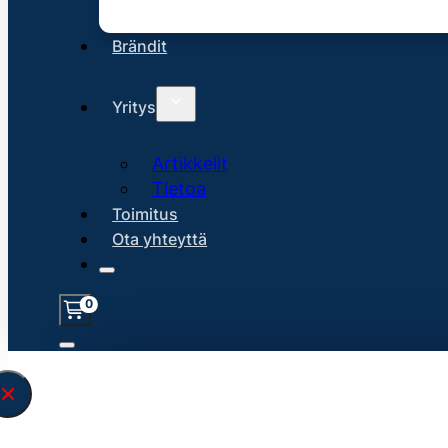
Brändit
Yritys
Artikkelit
Tietoa
Toimitus
Ota yhteyttä
0
Löysin
45117
hakuasi vastaavaa tu
\" found.<\/span><br>Make sure you hav
search query correctly.<br>Currently yo