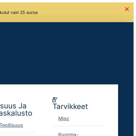
skulut vain 25 euroa
isuus Ja
Tarvikkeet
askalusto
Misc
Teollisuus
Kuorma-