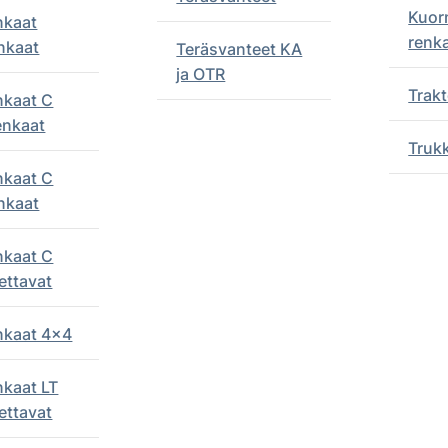
Kuor
nkaat
renk
nkaat
Teräsvanteet KA
ja OTR
Trakt
nkaat C
enkaat
Truk
nkaat C
nkaat
nkaat C
ettavat
enkaat 4x4
nkaat LT
ettavat