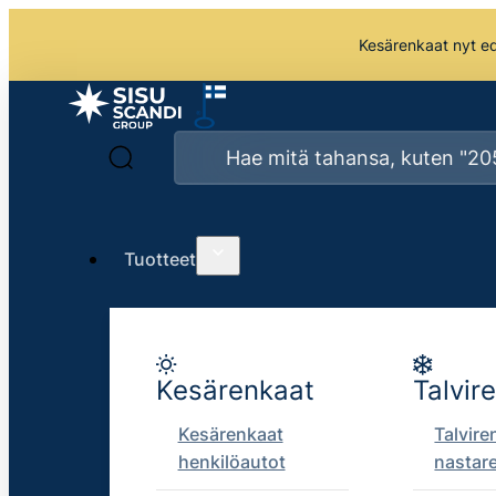
Kesärenkaat nyt edu
Tuotteet
Kesärenkaat
Talvir
Kesärenkaat
Talvire
henkilöautot
nastar