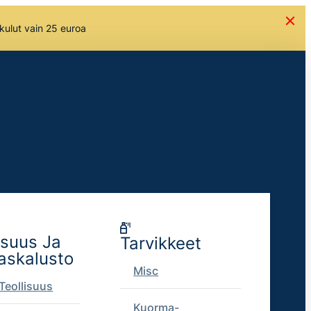
skulut vain 25 euroa
isuus Ja
Tarvikkeet
askalusto
Misc
Teollisuus
Kuorma-