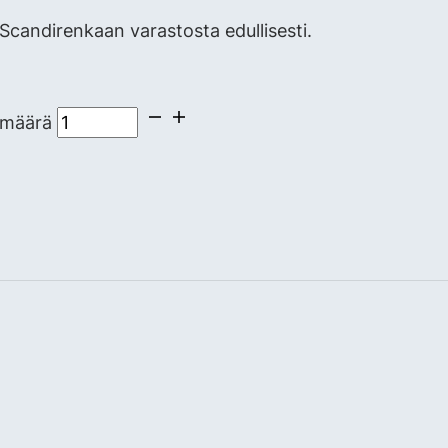
candirenkaan varastosta edullisesti.
 määrä