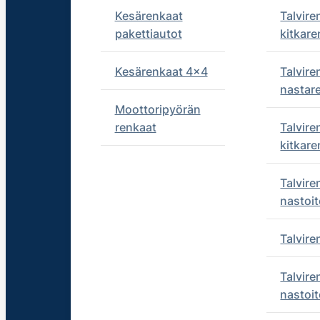
Kesärenkaat
Talvire
pakettiautot
kitkare
Kesärenkaat 4x4
Talvire
nastar
Moottoripyörän
renkaat
Talvire
kitkare
Talvire
nastoit
Talvir
Talvire
nastoit