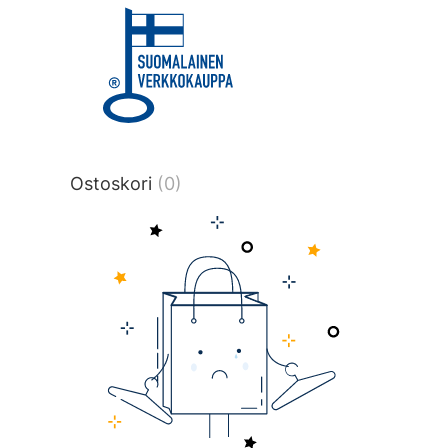
title or content.","post_type":
["product"],"ajax_loader_animation":"ripp
tmlmvi","meta_query":
[{"key":"_stock","value":"4","compare":">
data-original-query-vars="[]" data-page
pages="4514" data-start="1" data-end="
Ostoskori
(0)