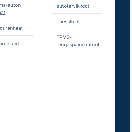
ma-auton
autotarvikkeet
aat
Tarvikkeet
orirenkaat
TPMS-
kirenkaat
rengaspaineanturit