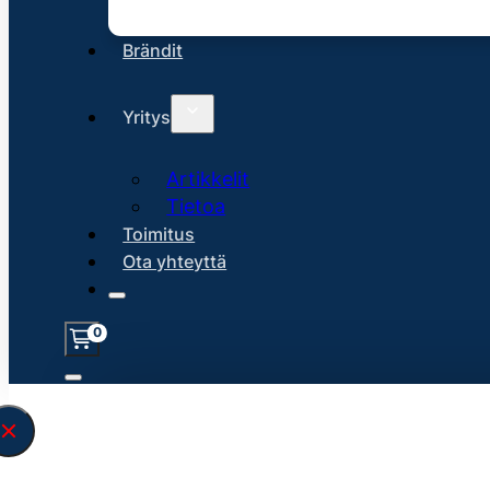
Brändit
Yritys
Artikkelit
Tietoa
Toimitus
Ota yhteyttä
0
Löysin
45132
hakuasi vastaavaa tu
\" found.<\/span><br>Make sure you hav
search query correctly.<br>Currently yo