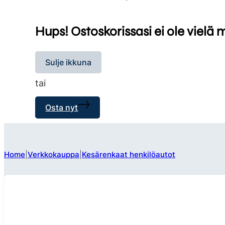
Hups! Ostoskorissasi ei ole vielä 
Sulje ikkuna
tai
Osta nyt
Home
Verkkokauppa
Kesärenkaat henkilöautot