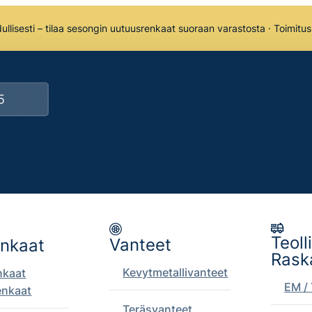
llisesti – tilaa sesongin uutuusrenkaat suoraan varastosta · Toimitu
Teoll
Vanteet
enkaat
Rask
Kevytmetallivanteet
nkaat
EM / 
enkaat
Teräsvanteet