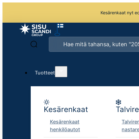
Kesärenkaat nyt edu
Tuotteet
Kesärenkaat
Talvir
Kesärenkaat
Talvire
henkilöautot
nastar