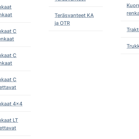
Kuor
nkaat
renk
nkaat
Teräsvanteet KA
ja OTR
Trakt
nkaat C
enkaat
Truk
nkaat C
nkaat
nkaat C
ettavat
enkaat 4x4
nkaat LT
ettavat