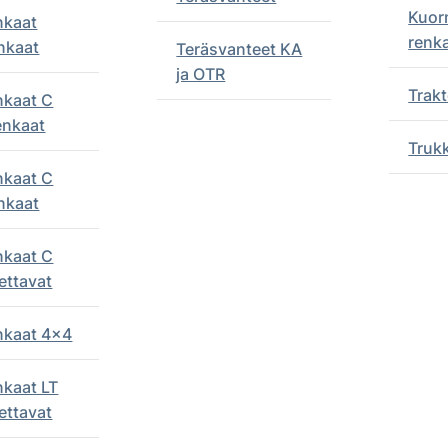
Kuor
nkaat
renk
nkaat
Teräsvanteet KA
ja OTR
Trakt
nkaat C
enkaat
Truk
nkaat C
nkaat
nkaat C
ettavat
enkaat 4x4
nkaat LT
ettavat