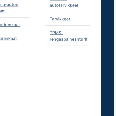
ma-auton
autotarvikkeet
aat
Tarvikkeet
orirenkaat
TPMS-
kirenkaat
rengaspaineanturit