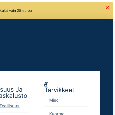
skulut vain 25 euroa
isuus Ja
Tarvikkeet
askalusto
Misc
Teollisuus
Kuorma-