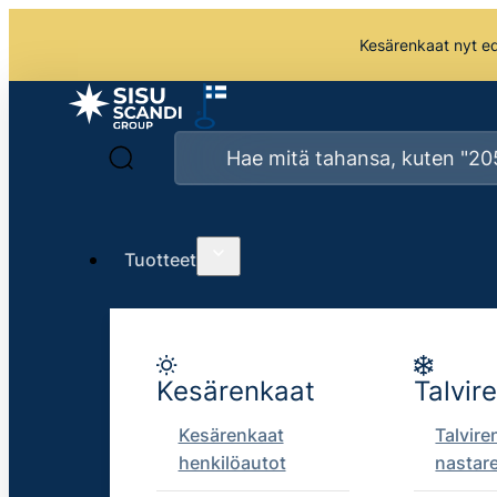
Kesärenkaat nyt edu
Tuotteet
Kesärenkaat
Talvir
Kesärenkaat
Talvire
henkilöautot
nastar