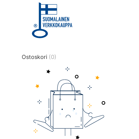
title or content.","post_type":
["product"],"ajax_loader_animation":"ripp
tmlmvi","meta_query":
[{"key":"_stock","value":"4","compare":">
data-original-query-vars="[]" data-page
pages="4516" data-start="1" data-end="
Ostoskori
(0)