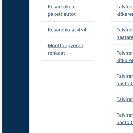
Kesärenkaat
Talvire
pakettiautot
kitkare
Kesärenkaat 4x4
Talvire
nastar
Moottoripyörän
renkaat
Talvire
kitkare
Talvire
nastoit
Talvir
Talvire
nastoit