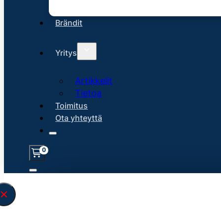
Brändit
Yritys
Artikkelit
Tietoa
Toimitus
Ota yhteyttä
0
Löysin
45160
hakuasi vastaavaa tu
\" found.<\/span><br>Make sure you hav
search query correctly.<br>Currently yo