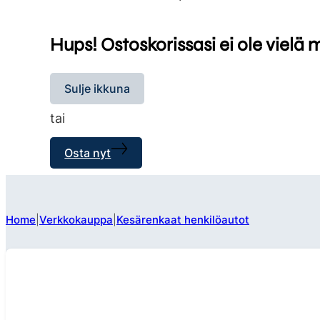
Hups! Ostoskorissasi ei ole vielä 
Sulje ikkuna
tai
Osta nyt
Home
Verkkokauppa
Kesärenkaat henkilöautot