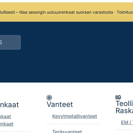
llisesti – tilaa sesongin uutuusrenkaat suoraan varastosta · Toimitu
Teoll
Vanteet
enkaat
Rask
Kevytmetallivanteet
nkaat
EM / 
enkaat
Teräsvanteet