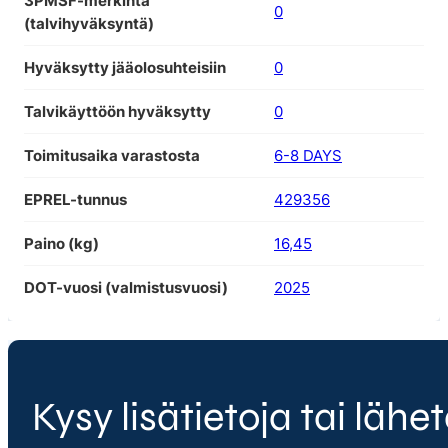
3PMSF-merkintä
0
(talvihyväksyntä)
Hyväksytty jääolosuhteisiin
0
Talvikäyttöön hyväksytty
0
Toimitusaika varastosta
6-8 DAYS
EPREL-tunnus
429356
Paino (kg)
16,45
DOT-vuosi (valmistusvuosi)
2025
Kysy lisätietoja tai lähet