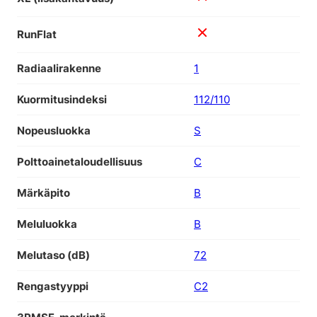
RunFlat
Radiaalirakenne
1
Kuormitusindeksi
112/110
Nopeusluokka
S
Polttoainetaloudellisuus
C
Märkäpito
B
Meluluokka
B
Melutaso (dB)
72
Rengastyyppi
C2