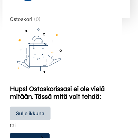
end="10">
Ostoskori
(0)
Hups! Ostoskorissasi ei ole vielä
mitään. Tässä mitä voit tehdä:
Sulje ikkuna
tai