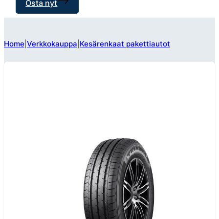
Osta nyt
Home
Verkkokauppa
Kesärenkaat pakettiautot