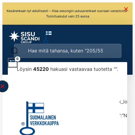
Kesärenkaat nyt edullisesti – tilaa sesongin uutuusrenkaat suoraan varastosta ·
Toimituskulut vain 25 euroa
0
Löysin
45220
hakuasi vastaavaa tuotetta "
".
\" found.<\/span><br>Make sure you have
typed the search query correctly.<br>Currently
you can search by title or content.","post_type":
["product"],"ajax_loader_animation":"ripple","ajax_load
tmlmvi","meta_query":
[{"key":"_stock","value":"4","compare":">=","type":"NUM
data-original-query-vars="[]" data-page="1"
data-max-pages="4522" data-start="1" data-