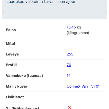
Laadukas valikoima turvalliseen ajoon
16,45
kg
Paino
(kilogramma)
Mitat
Leveys
255
Profiili
70
Vannekoko (tuumaa)
15
Malli / kuvio
ConneX Van TV701
Lisätiedot
XL (lisäkantavuus)