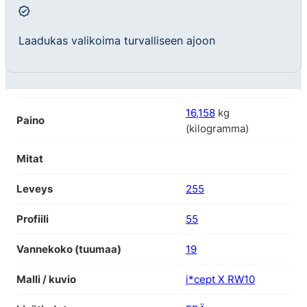
Laadukas valikoima turvalliseen ajoon
16,158
kg
Paino
(kilogramma)
Mitat
Leveys
255
Profiili
55
Vannekoko (tuumaa)
19
Malli / kuvio
i*cept X RW10