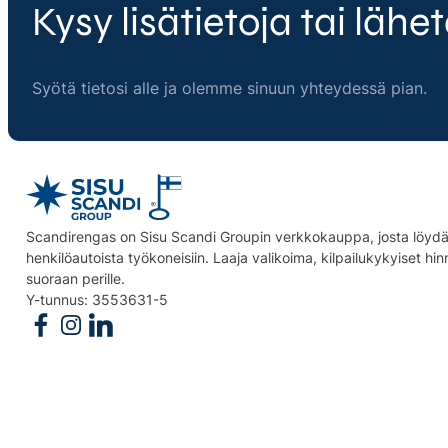
Kysy lisätietoja tai lähet
Syötä tietosi alle ja olemme sinuun yhteydessä pian.
Scandirengas on Sisu Scandi Groupin verkkokauppa, josta löydät
henkilöautoista työkoneisiin. Laaja valikoima, kilpailukykyiset hi
suoraan perille.
Y-tunnus: 3553631-5
Follow us on Facebook
Follow us on Instagram
Follow us on Linkedin