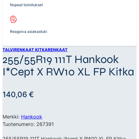
Nopeat toimitukset
Reagoiva asiakastuki
TALVIRENKAAT KITKARENKAAT
255/55R19 111T Hankook
I*cept X RW10 XL FP Kitka
140,06
€
Merkki:
Hankook
Tuotenumero: 267391
255/55R19 111T Hankook i*cept X RW10 XL FP Kitka