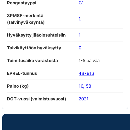
Rengastyyppi
C1
3PMSF-merkintä
1
(talvihyväksyntä)
Hyväksytty jääolosuhteisiin
1
Talvikäyttöön hyväksytty
0
Toimitusaika varastosta
1-5 päivää
EPREL-tunnus
487916
Paino (kg)
16,158
DOT-vuosi (valmistusvuosi)
2021