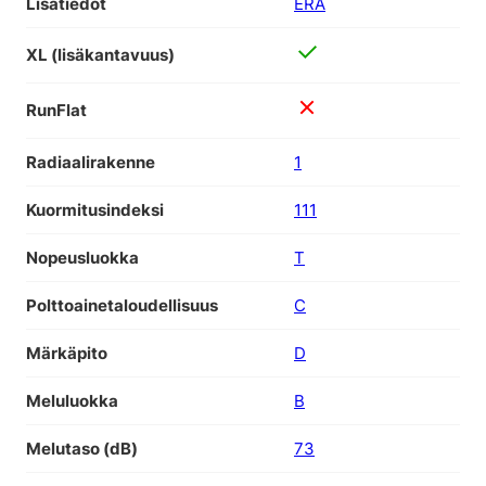
Lisätiedot
ERÄ
XL (lisäkantavuus)
RunFlat
Radiaalirakenne
1
Kuormitusindeksi
111
Nopeusluokka
T
Polttoainetaloudellisuus
C
Märkäpito
D
Meluluokka
B
Melutaso (dB)
73