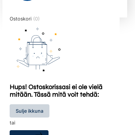
end="10">
Ostoskori
(0)
Hups! Ostoskorissasi ei ole vielä
mitään. Tässä mitä voit tehdä:
Sulje ikkuna
tai