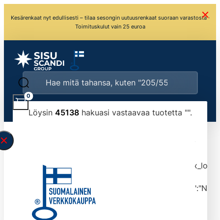
Kesärenkaat nyt edullisesti – tilaa sesongin uutuusrenkaat suoraan varastosta ·
Toimituskulut vain 25 euroa
0
Löysin
45138
hakuasi vastaavaa tuotetta "
".
\" found.<\/span><br>Make sure you have
typed the search query correctly.<br>Currently
you can search by title or content.","post_type":
["product"],"ajax_loader_animation":"ripple","ajax_load
tmlmvi","meta_query":
[{"key":"_stock","value":"4","compare":">=","type":"NUM
data-original-query-vars="[]" data-page="1"
data-max-pages="4514" data-start="1" data-