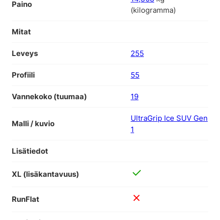
Paino
(kilogramma)
Mitat
Leveys
255
Profiili
55
Vannekoko (tuumaa)
19
UltraGrip Ice SUV Gen
Malli / kuvio
1
Lisätiedot
XL (lisäkantavuus)
RunFlat