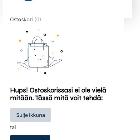
end="10">
Ostoskori
(0)
Hups! Ostoskorissasi ei ole vielä
mitään. Tässä mitä voit tehdä:
Sulje ikkuna
tai