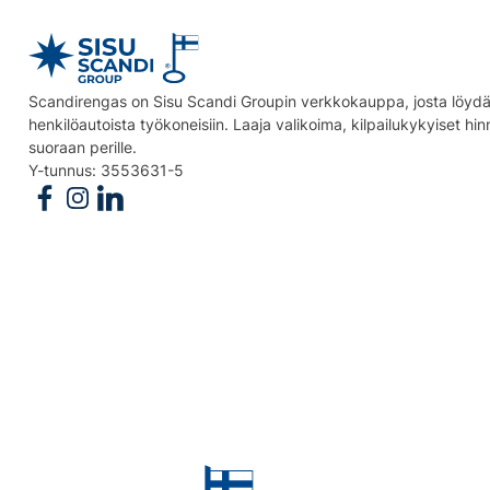
Scandirengas on Sisu Scandi Groupin verkkokauppa, josta löydät
henkilöautoista työkoneisiin. Laaja valikoima, kilpailukykyiset hi
suoraan perille.
Y-tunnus: 3553631-5
Follow us on Facebook
Follow us on Instagram
Follow us on Linkedin