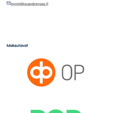
myynti@scandirengas.fi
Maksutavat