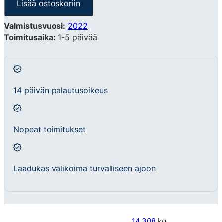
Lisää ostoskoriin
Valmistusvuosi:
2022
Toimitusaika:
1-5 päivää
14 päivän palautusoikeus
Nopeat toimitukset
Laadukas valikoima turvalliseen ajoon
14,308
kg