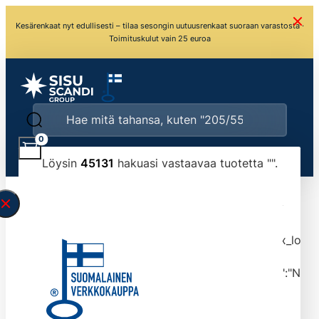
Kesärenkaat nyt edullisesti – tilaa sesongin uutuusrenkaat suoraan varastosta ·
Toimituskulut vain 25 euroa
0
Löysin
45131
hakuasi vastaavaa tuotetta "
".
\" found.<\/span><br>Make sure you have
typed the search query correctly.<br>Currently
you can search by title or content.","post_type":
["product"],"ajax_loader_animation":"ripple","ajax_load
tmlmvi","meta_query":
[{"key":"_stock","value":"4","compare":">=","type":"NUM
data-original-query-vars="[]" data-page="1"
data-max-pages="4514" data-start="1" data-