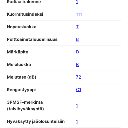
Radiaalirakenne
1
Kuormitusindeksi
111
Nopeusluokka
T
Polttoainetaloudellisuus
B
Märkäpito
D
Meluluokka
B
Melutaso (dB)
72
Rengastyyppi
C1
3PMSF-merkintä
1
(talvihyväksyntä)
Hyväksytty jääolosuhteisiin
1