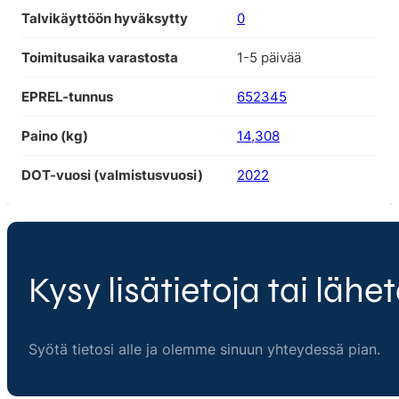
Talvikäyttöön hyväksytty
0
Toimitusaika varastosta
1-5 päivää
EPREL-tunnus
652345
Paino (kg)
14,308
DOT-vuosi (valmistusvuosi)
2022
Kysy lisätietoja tai lähet
Syötä tietosi alle ja olemme sinuun yhteydessä pian.