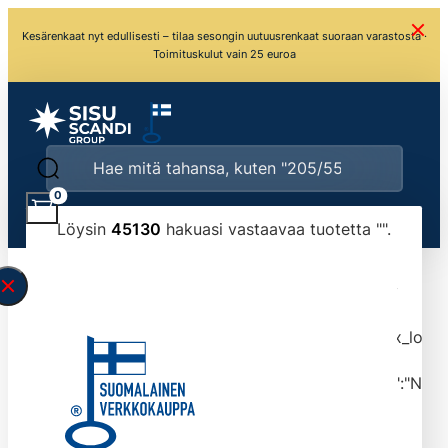
Kesärenkaat nyt edullisesti – tilaa sesongin uutuusrenkaat suoraan varastosta ·
Toimituskulut vain 25 euroa
0
Löysin
45130
hakuasi vastaavaa tuotetta "
".
\" found.<\/span><br>Make sure you have
typed the search query correctly.<br>Currently
you can search by title or content.","post_type":
["product"],"ajax_loader_animation":"ripple","ajax_load
tmlmvi","meta_query":
[{"key":"_stock","value":"4","compare":">=","type":"NUM
data-original-query-vars="[]" data-page="1"
data-max-pages="4513" data-start="1" data-