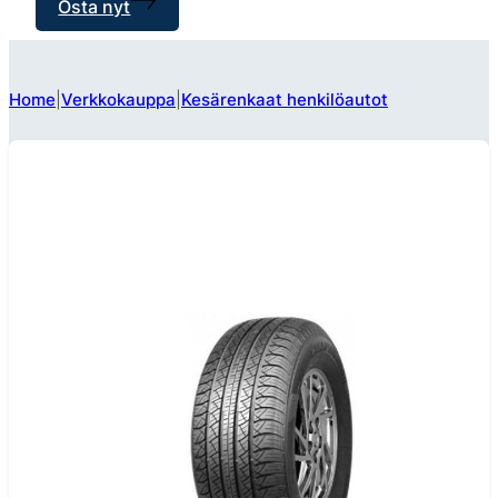
Osta nyt
Home
Verkkokauppa
Kesärenkaat henkilöautot