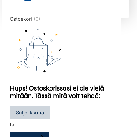
end="10">
Ostoskori
(0)
Hups! Ostoskorissasi ei ole vielä
mitään. Tässä mitä voit tehdä:
Sulje ikkuna
tai