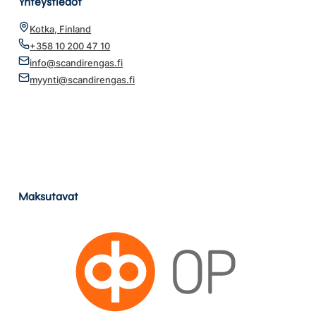
Yhteystiedot
Kotka, Finland
+358 10 200 47 10
info@scandirengas.fi
myynti@scandirengas.fi
Maksutavat