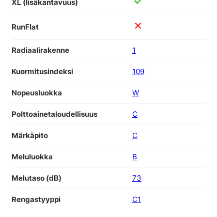
XL (lisäkantavuus)
RunFlat
Radiaalirakenne
1
Kuormitusindeksi
109
Nopeusluokka
W
Polttoainetaloudellisuus
C
Märkäpito
C
Meluluokka
B
Melutaso (dB)
73
Rengastyyppi
C1