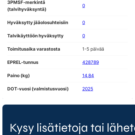
3PMSF-merkintä
0
(talvihyväksyntä)
Hyväksytty jääolosuhteisiin
0
Talvikäyttöön hyväksytty
0
Toimitusaika varastosta
1-5 päivää
EPREL-tunnus
428789
Paino (kg)
14,84
DOT-vuosi (valmistusvuosi)
2025
Kysy lisätietoja tai lähet