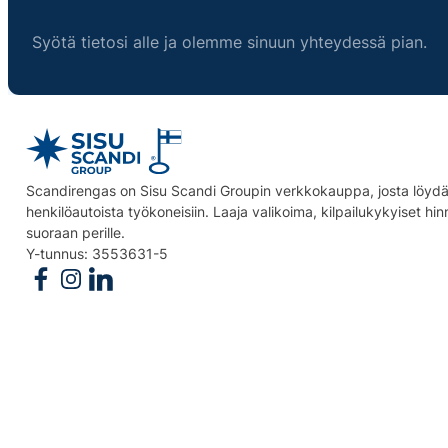
Syötä tietosi alle ja olemme sinuun yhteydessä pian.
Scandirengas on Sisu Scandi Groupin verkkokauppa, josta löydät
henkilöautoista työkoneisiin. Laaja valikoima, kilpailukykyiset hi
suoraan perille.
Y-tunnus: 3553631-5
Follow us on Facebook
Follow us on Instagram
Follow us on Linkedin