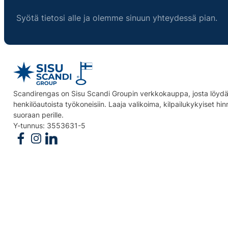
Syötä tietosi alle ja olemme sinuun yhteydessä pian.
Scandirengas on Sisu Scandi Groupin verkkokauppa, josta löydät
henkilöautoista työkoneisiin. Laaja valikoima, kilpailukykyiset hi
suoraan perille.
Y-tunnus: 3553631-5
Follow us on Facebook
Follow us on Instagram
Follow us on Linkedin