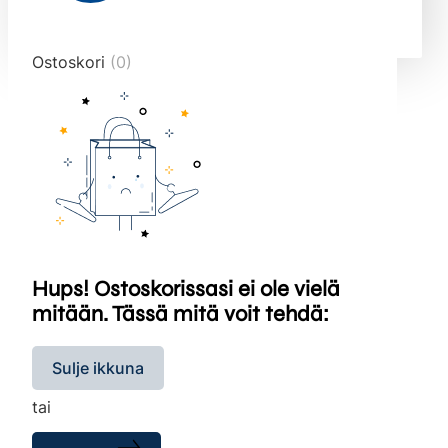
end="10">
Ostoskori
(0)
Hups! Ostoskorissasi ei ole vielä
mitään. Tässä mitä voit tehdä:
Sulje ikkuna
tai