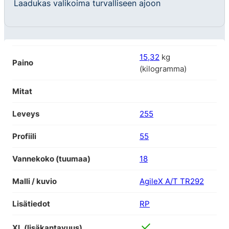
Laadukas valikoima turvalliseen ajoon
15,32
kg
Paino
(kilogramma)
Mitat
Leveys
255
Profiili
55
Vannekoko (tuumaa)
18
Malli / kuvio
AgileX A/T TR292
Lisätiedot
RP
XL (lisäkantavuus)