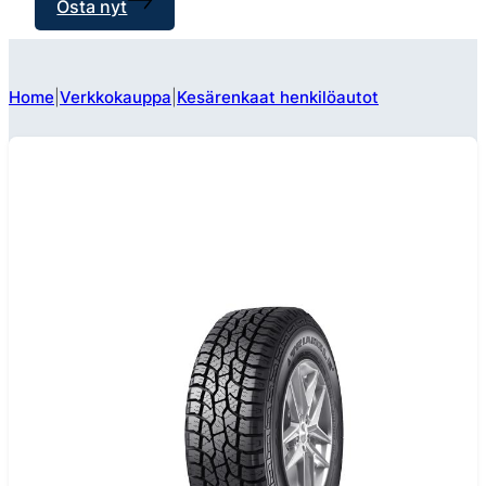
Osta nyt
Home
Verkkokauppa
Kesärenkaat henkilöautot