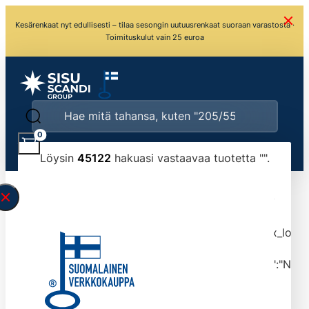
Kesärenkaat nyt edullisesti – tilaa sesongin uutuusrenkaat suoraan varastosta ·
Toimituskulut vain 25 euroa
0
Löysin
45122
hakuasi vastaavaa tuotetta "
".
\" found.<\/span><br>Make sure you have
typed the search query correctly.<br>Currently
you can search by title or content.","post_type":
["product"],"ajax_loader_animation":"ripple","ajax_load
tmlmvi","meta_query":
[{"key":"_stock","value":"4","compare":">=","type":"NUM
data-original-query-vars="[]" data-page="1"
data-max-pages="4513" data-start="1" data-