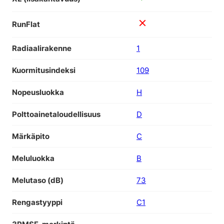
RunFlat
Radiaalirakenne
1
Kuormitusindeksi
109
Nopeusluokka
H
Polttoainetaloudellisuus
D
Märkäpito
C
Meluluokka
B
Melutaso (dB)
73
Rengastyyppi
C1