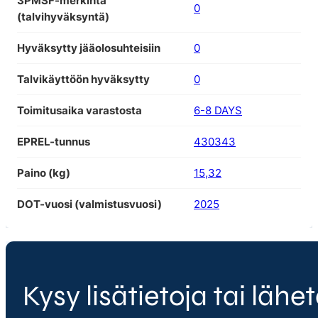
3PMSF-merkintä
0
(talvihyväksyntä)
Hyväksytty jääolosuhteisiin
0
Talvikäyttöön hyväksytty
0
Toimitusaika varastosta
6-8 DAYS
EPREL-tunnus
430343
Paino (kg)
15,32
DOT-vuosi (valmistusvuosi)
2025
Kysy lisätietoja tai lähet