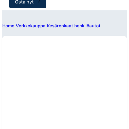
Osta nyt
Home
Verkkokauppa
Kesärenkaat henkilöautot