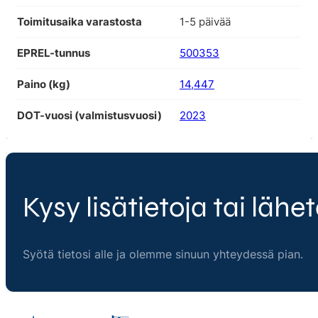
Toimitusaika varastosta
1-5 päivää
EPREL-tunnus
500353
Paino (kg)
14,447
DOT-vuosi (valmistusvuosi)
2023
Kysy lisätietoja tai lähet
Syötä tietosi alle ja olemme sinuun yhteydessä pian.