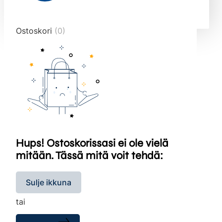
end="10">
Ostoskori
(0)
Hups! Ostoskorissasi ei ole vielä
mitään. Tässä mitä voit tehdä:
Sulje ikkuna
tai