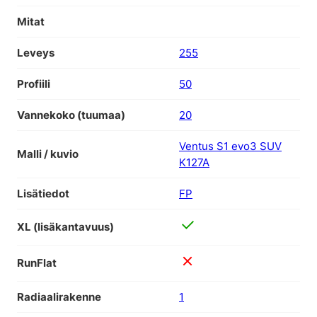
Mitat
Leveys
255
Profiili
50
Vannekoko (tuumaa)
20
Ventus S1 evo3 SUV
Malli / kuvio
K127A
Lisätiedot
FP
XL (lisäkantavuus)
RunFlat
Radiaalirakenne
1