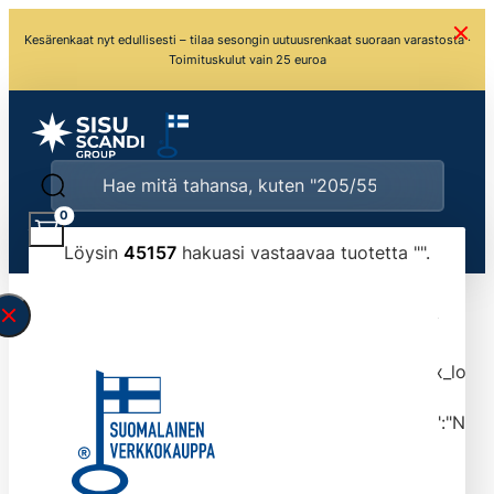
Kesärenkaat nyt edullisesti – tilaa sesongin uutuusrenkaat suoraan varastosta ·
Toimituskulut vain 25 euroa
0
Löysin
45157
hakuasi vastaavaa tuotetta "
".
\" found.<\/span><br>Make sure you have
typed the search query correctly.<br>Currently
you can search by title or content.","post_type":
["product"],"ajax_loader_animation":"ripple","ajax_load
tmlmvi","meta_query":
[{"key":"_stock","value":"4","compare":">=","type":"NUM
data-original-query-vars="[]" data-page="1"
data-max-pages="4516" data-start="1" data-