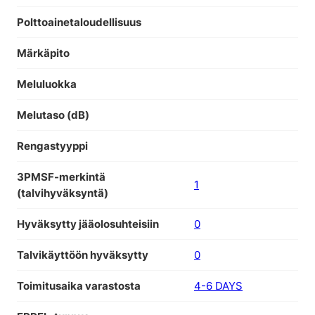
Polttoainetaloudellisuus
Märkäpito
Meluluokka
Melutaso (dB)
Rengastyyppi
3PMSF-merkintä
1
(talvihyväksyntä)
Hyväksytty jääolosuhteisiin
0
Talvikäyttöön hyväksytty
0
Toimitusaika varastosta
4-6 DAYS