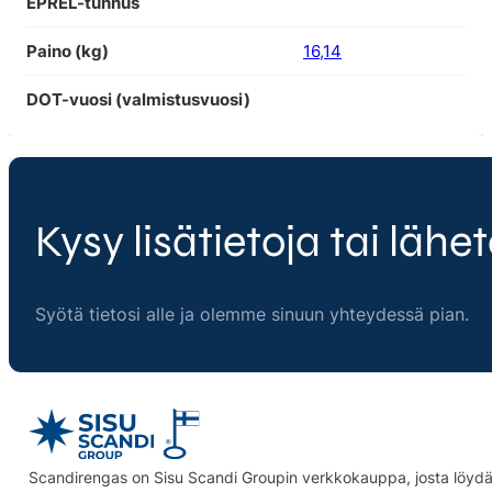
EPREL-tunnus
Paino (kg)
16,14
DOT-vuosi (valmistusvuosi)
Kysy lisätietoja tai lähet
Syötä tietosi alle ja olemme sinuun yhteydessä pian.
Scandirengas on Sisu Scandi Groupin verkkokauppa, josta löydät