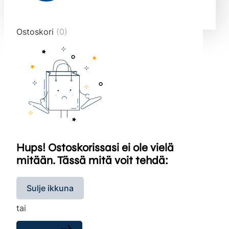
end="10">
Ostoskori
(0)
Hups! Ostoskorissasi ei ole vielä
mitään. Tässä mitä voit tehdä:
Sulje ikkuna
tai