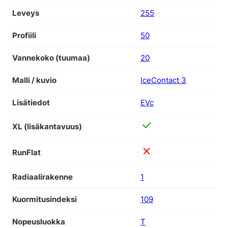
Leveys
255
Profiili
50
Vannekoko (tuumaa)
20
Malli / kuvio
IceContact 3
Lisätiedot
EVc
XL (lisäkantavuus)
RunFlat
Radiaalirakenne
1
Kuormitusindeksi
109
Nopeusluokka
T