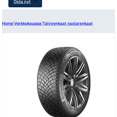
Osta nyt
Home
Verkkokauppa
Talvirenkaat nastarenkaat