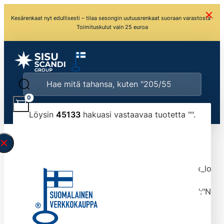
Kesärenkaat nyt edullisesti – tilaa sesongin uutuusrenkaat suoraan varastosta ·
Toimituskulut vain 25 euroa
0
Löysin
45133
hakuasi vastaavaa tuotetta "
".
\" found.<\/span><br>Make sure you have
typed the search query correctly.<br>Currently
you can search by title or content.","post_type":
["product"],"ajax_loader_animation":"ripple","ajax_load
tmlmvi","meta_query":
[{"key":"_stock","value":"4","compare":">=","type":"NUM
data-original-query-vars="[]" data-page="1"
data-max-pages="4514" data-start="1" data-