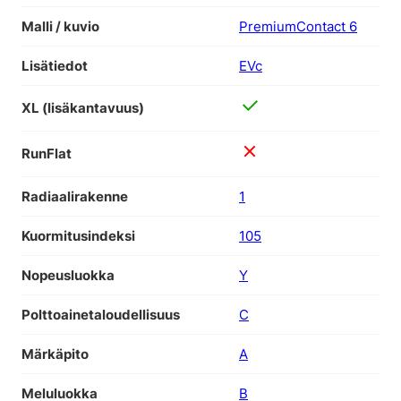
Malli / kuvio
PremiumContact 6
Lisätiedot
EVc
XL (lisäkantavuus)
RunFlat
Radiaalirakenne
1
Kuormitusindeksi
105
Nopeusluokka
Y
Polttoainetaloudellisuus
C
Märkäpito
A
Meluluokka
B