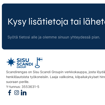
Kysy lisätietoja tai lähet
Syötä tietosi alle ja olemme sinuun yhteydessä pian.
Scandirengas on Sisu Scandi Groupin verkkokauppa, josta löydät
henkilöautoista työkoneisiin. Laaja valikoima, kilpailukykyiset hi
suoraan perille.
Y-tunnus: 3553631-5
Follow us on Facebook
Follow us on Instagram
Follow us on Linkedin