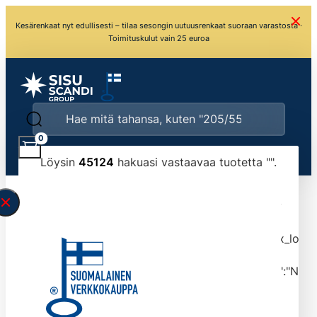
Kesärenkaat nyt edullisesti – tilaa sesongin uutuusrenkaat suoraan varastosta ·
Toimituskulut vain 25 euroa
0
Löysin
45124
hakuasi vastaavaa tuotetta "
".
\" found.<\/span><br>Make sure you have
typed the search query correctly.<br>Currently
you can search by title or content.","post_type":
["product"],"ajax_loader_animation":"ripple","ajax_load
tmlmvi","meta_query":
[{"key":"_stock","value":"4","compare":">=","type":"NUM
data-original-query-vars="[]" data-page="1"
data-max-pages="4513" data-start="1" data-