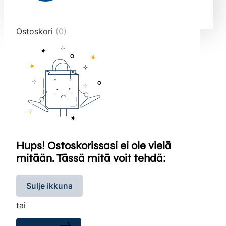
end="10">
Ostoskori
(0)
Hups! Ostoskorissasi ei ole vielä
mitään. Tässä mitä voit tehdä:
Sulje ikkuna
tai