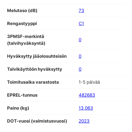
Melutaso (dB)
73
Rengastyyppi
C1
3PMSF-merkintä
0
(talvihyväksyntä)
Hyväksytty jääolosuhteisiin
0
Talvikäyttöön hyväksytty
0
Toimitusaika varastosta
1-5 päivää
EPREL-tunnus
482683
Paino (kg)
13,063
DOT-vuosi (valmistusvuosi)
2023