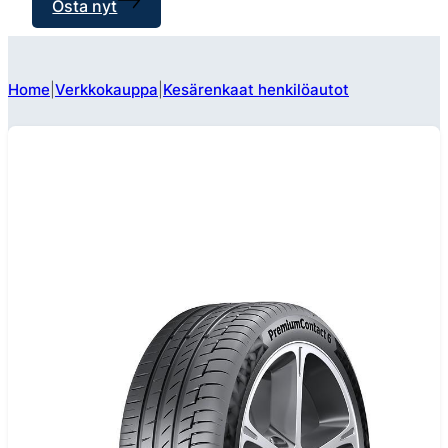
Osta nyt
Home
Verkkokauppa
Kesärenkaat henkilöautot