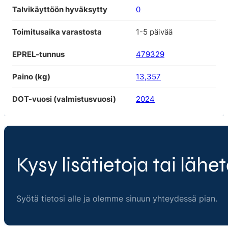
Talvikäyttöön hyväksytty
0
Toimitusaika varastosta
1-5 päivää
EPREL-tunnus
479329
Paino (kg)
13,357
DOT-vuosi (valmistusvuosi)
2024
Kysy lisätietoja tai lähet
Syötä tietosi alle ja olemme sinuun yhteydessä pian.