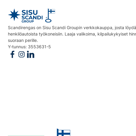
Scandirengas on Sisu Scandi Groupin verkkokauppa, josta löydät
henkilöautoista työkoneisiin. Laaja valikoima, kilpailukykyiset hi
suoraan perille.
Y-tunnus: 3553631-5
Follow us on Facebook
Follow us on Instagram
Follow us on Linkedin