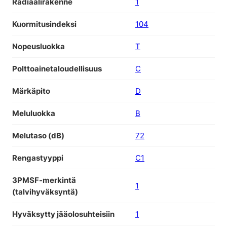
Radiaalirakenne
1
Kuormitusindeksi
104
Nopeusluokka
T
Polttoainetaloudellisuus
C
Märkäpito
D
Meluluokka
B
Melutaso (dB)
72
Rengastyyppi
C1
3PMSF-merkintä
1
(talvihyväksyntä)
Hyväksytty jääolosuhteisiin
1