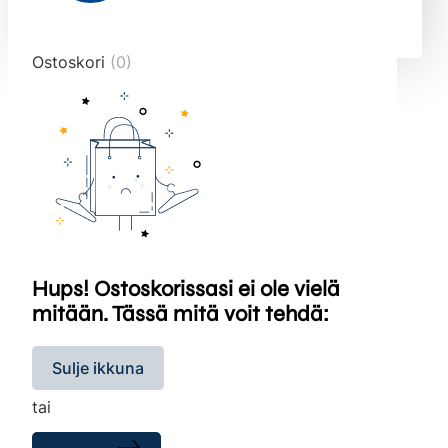
end="10">
Ostoskori
(0)
Hups! Ostoskorissasi ei ole vielä
mitään. Tässä mitä voit tehdä:
Sulje ikkuna
tai