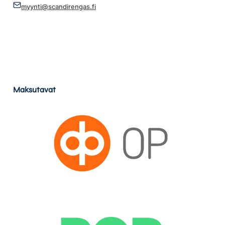
myynti@scandirengas.fi
Maksutavat