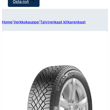
Osta nyt
Home
Verkkokauppa
Talvirenkaat kitkarenkaat