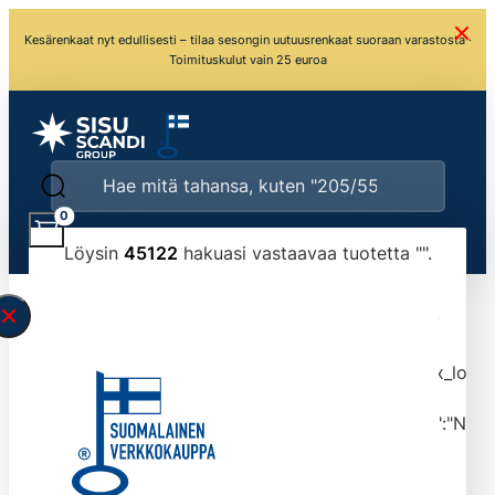
Kesärenkaat nyt edullisesti – tilaa sesongin uutuusrenkaat suoraan varastosta ·
Toimituskulut vain 25 euroa
0
Löysin
45122
hakuasi vastaavaa tuotetta "
".
\" found.<\/span><br>Make sure you have
typed the search query correctly.<br>Currently
you can search by title or content.","post_type":
["product"],"ajax_loader_animation":"ripple","ajax_load
tmlmvi","meta_query":
[{"key":"_stock","value":"4","compare":">=","type":"NUM
data-original-query-vars="[]" data-page="1"
data-max-pages="4513" data-start="1" data-