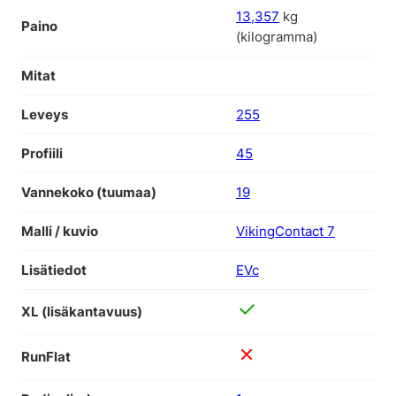
13,357
kg
Paino
(kilogramma)
Mitat
Leveys
255
Profiili
45
Vannekoko (tuumaa)
19
Malli / kuvio
VikingContact 7
Lisätiedot
EVc
XL (lisäkantavuus)
RunFlat