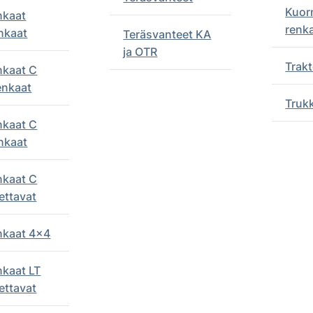
Kuor
nkaat
renk
nkaat
Teräsvanteet KA
ja OTR
Trakt
nkaat C
enkaat
Truk
nkaat C
nkaat
nkaat C
ettavat
enkaat 4x4
nkaat LT
ettavat