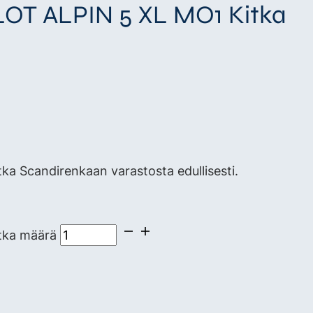
ILOT ALPIN 5 XL MO1 Kitka
a Scandirenkaan varastosta edullisesti.
tka määrä