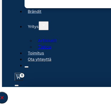
Brändit
Yritys
Artikkelit
Tietoa
Toimitus
Ota yhteyttä
0
Löysin
45206
hakuasi vastaavaa tu
\" found.<\/span><br>Make sure you hav
search query correctly.<br>Currently yo