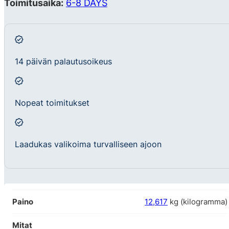
Toimitusaika:
6-8 DAYS
14 päivän palautusoikeus
Nopeat toimitukset
Laadukas valikoima turvalliseen ajoon
Paino
12,617
kg (kilogramma)
Mitat