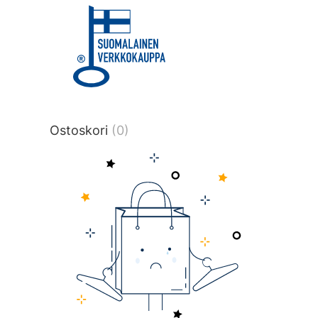
title or content.","post_type":
["product"],"ajax_loader_animation":"ripp
tmlmvi","meta_query":
[{"key":"_stock","value":"4","compare":">
data-original-query-vars="[]" data-page
pages="4521" data-start="1" data-end="
Ostoskori
(0)