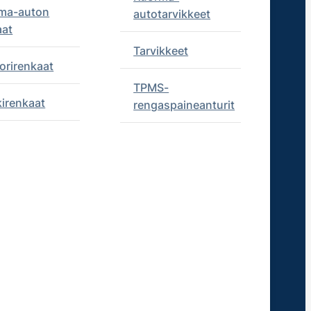
ma-auton
autotarvikkeet
aat
Tarvikkeet
orirenkaat
TPMS-
kirenkaat
rengaspaineanturit