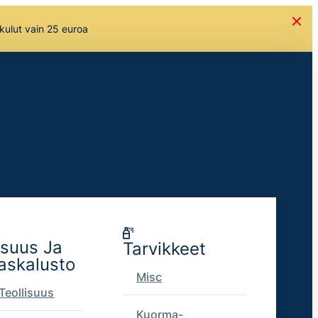
skulut vain 25 euroa
isuus Ja
Tarvikkeet
askalusto
Misc
Teollisuus
Kuorma-