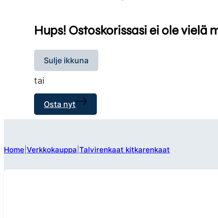
Hups! Ostoskorissasi ei ole vielä 
Sulje ikkuna
tai
Osta nyt
Home
Verkkokauppa
Talvirenkaat kitkarenkaat