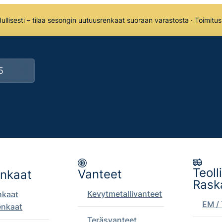
llisesti – tilaa sesongin uutuusrenkaat suoraan varastosta · Toimitu
Teoll
Vanteet
enkaat
Rask
Kevytmetallivanteet
nkaat
EM / 
enkaat
Teräsvanteet