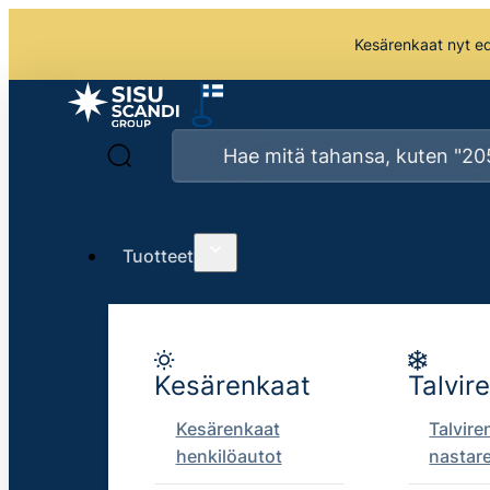
Kesärenkaat nyt edu
Tuotteet
Kesärenkaat
Talvir
Kesärenkaat
Talvire
henkilöautot
nastar