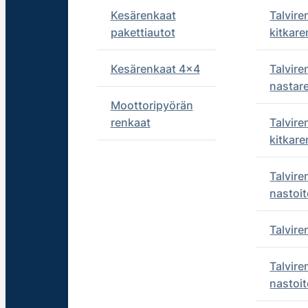
Kesärenkaat
Talvire
pakettiautot
kitkare
Kesärenkaat 4x4
Talvire
nastar
Moottoripyörän
renkaat
Talvire
kitkare
Talvire
nastoit
Talvir
Talvire
nastoit