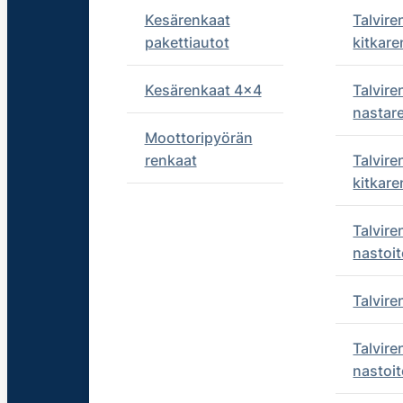
Kesärenkaat
Talvire
pakettiautot
kitkare
Kesärenkaat 4x4
Talvire
nastar
Moottoripyörän
renkaat
Talvire
kitkare
Talvire
nastoit
Talvir
Talvire
nastoit