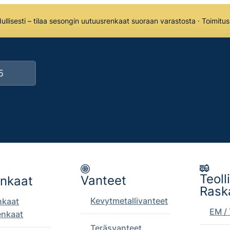
llisesti – tilaa sesongin uutuusrenkaat suoraan varastosta · Toimitu
Teoll
Vanteet
enkaat
Rask
Kevytmetallivanteet
nkaat
EM / 
enkaat
Teräsvanteet