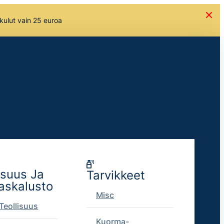
skulut vain 25 euroa
isuus Ja
Tarvikkeet
askalusto
Misc
Teollisuus
Kuorma-