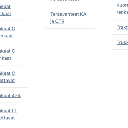
Kuor
nkaat
renk
nkaat
Teräsvanteet KA
ja OTR
Trakt
nkaat C
enkaat
Truk
nkaat C
nkaat
nkaat C
ettavat
enkaat 4x4
nkaat LT
ettavat