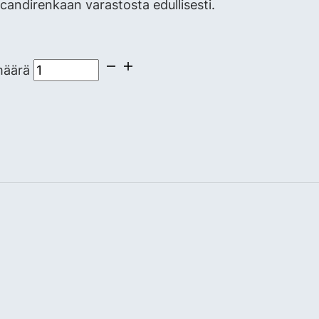
andirenkaan varastosta edullisesti.
määrä