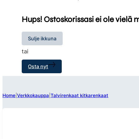
Hups! Ostoskorissasi ei ole vielä 
Sulje ikkuna
tai
Osta nyt
Home
Verkkokauppa
Talvirenkaat kitkarenkaat