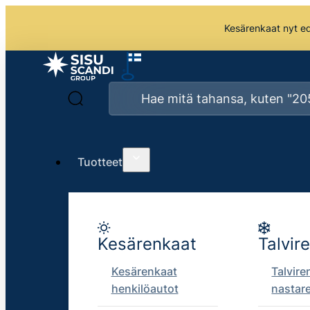
Kesärenkaat nyt edu
Tuotteet
Kesärenkaat
Talvir
Kesärenkaat
Talvire
henkilöautot
nastar