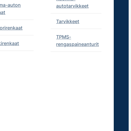
ma-auton
autotarvikkeet
aat
Tarvikkeet
orirenkaat
TPMS-
kirenkaat
rengaspaineanturit