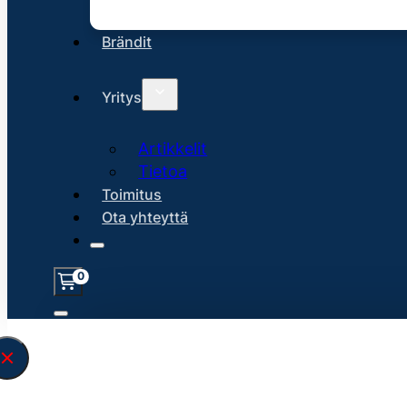
Brändit
Yritys
Artikkelit
Tietoa
Toimitus
Ota yhteyttä
0
Löysin
45121
hakuasi vastaavaa tu
\" found.<\/span><br>Make sure you hav
search query correctly.<br>Currently yo