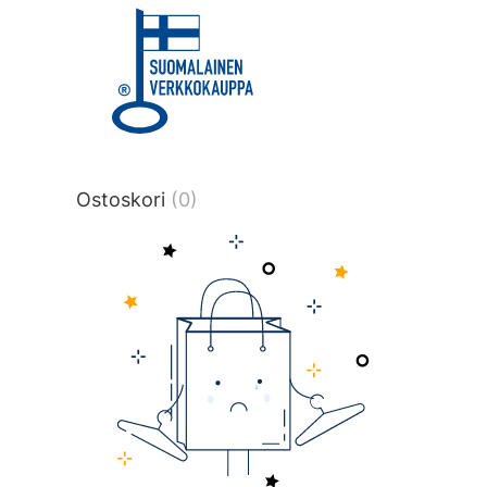
title or content.","post_type":
["product"],"ajax_loader_animation":"ripp
tmlmvi","meta_query":
[{"key":"_stock","value":"4","compare":">
data-original-query-vars="[]" data-page
pages="4513" data-start="1" data-end="
Ostoskori
(0)