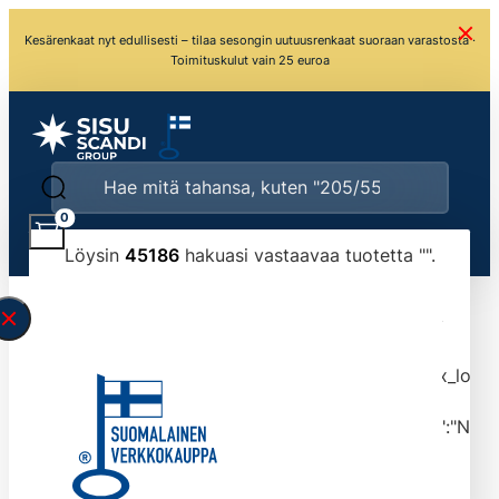
Kesärenkaat nyt edullisesti – tilaa sesongin uutuusrenkaat suoraan varastosta ·
Toimituskulut vain 25 euroa
0
Löysin
45186
hakuasi vastaavaa tuotetta "
".
\" found.<\/span><br>Make sure you have
typed the search query correctly.<br>Currently
you can search by title or content.","post_type":
["product"],"ajax_loader_animation":"ripple","ajax_load
tmlmvi","meta_query":
[{"key":"_stock","value":"4","compare":">=","type":"NUM
data-original-query-vars="[]" data-page="1"
data-max-pages="4519" data-start="1" data-