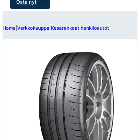
Osta nyt
Home
Verkkokauppa
Kesärenkaat henkilöautot