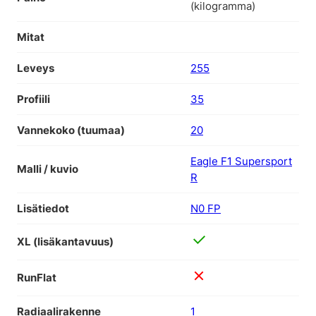
(kilogramma)
Mitat
Leveys
255
Profiili
35
Vannekoko (tuumaa)
20
Eagle F1 Supersport
Malli / kuvio
R
Lisätiedot
N0 FP
XL (lisäkantavuus)
RunFlat
Radiaalirakenne
1