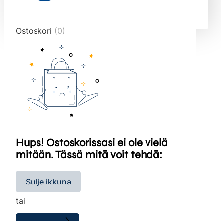
end="10">
Ostoskori
(0)
Hups! Ostoskorissasi ei ole vielä
mitään. Tässä mitä voit tehdä:
Sulje ikkuna
tai