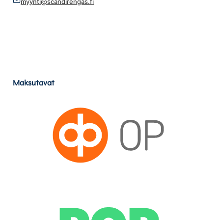
myynti@scandirengas.fi
Maksutavat