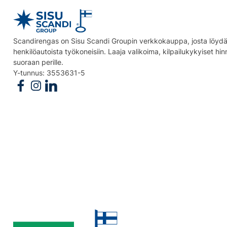
Scandirengas on Sisu Scandi Groupin verkkokauppa, josta löydät
henkilöautoista työkoneisiin. Laaja valikoima, kilpailukykyiset hi
suoraan perille.
Y-tunnus: 3553631-5
Follow us on Facebook
Follow us on Instagram
Follow us on Linkedin