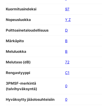
Kuormitusindeksi
97
Nopeusluokka
Y Z
Polttoainetaloudellisuus
D
Märkäpito
B
Meluluokka
B
Melutaso (dB)
72
Rengastyyppi
C1
3PMSF-merkintä
0
(talvihyväksyntä)
Hyväksytty jääolosuhteisiin
0