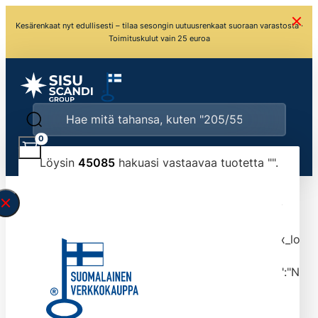
Kesärenkaat nyt edullisesti – tilaa sesongin uutuusrenkaat suoraan varastosta ·
Toimituskulut vain 25 euroa
0
Löysin
45085
hakuasi vastaavaa tuotetta "
".
\" found.<\/span><br>Make sure you have
typed the search query correctly.<br>Currently
you can search by title or content.","post_type":
["product"],"ajax_loader_animation":"ripple","ajax_load
tmlmvi","meta_query":
[{"key":"_stock","value":"4","compare":">=","type":"NUM
data-original-query-vars="[]" data-page="1"
data-max-pages="4509" data-start="1" data-