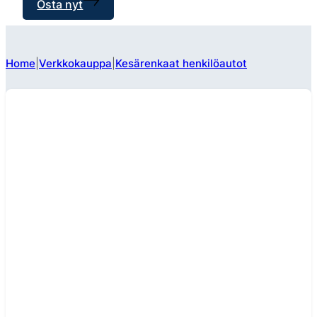
Osta nyt
Home
Verkkokauppa
Kesärenkaat henkilöautot