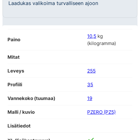
Laadukas valikoima turvalliseen ajoon
10,5
kg
Paino
(kilogramma)
Mitat
Leveys
255
Profiili
35
Vannekoko (tuumaa)
19
Malli / kuvio
PZERO (PZ5)
Lisätiedot