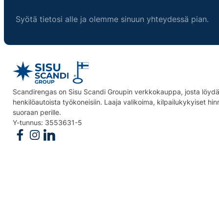
Syötä tietosi alle ja olemme sinuun yhteydessä pian.
Scandirengas on Sisu Scandi Groupin verkkokauppa, josta löydät
henkilöautoista työkoneisiin. Laaja valikoima, kilpailukykyiset hi
suoraan perille.
Y-tunnus: 3553631-5
Follow us on Facebook
Follow us on Instagram
Follow us on Linkedin