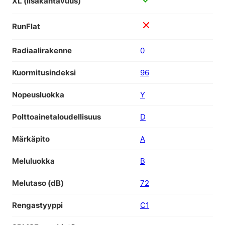
XL (lisäkantavuus)
RunFlat
Radiaalirakenne
0
Kuormitusindeksi
96
Nopeusluokka
Y
Polttoainetaloudellisuus
D
Märkäpito
A
Meluluokka
B
Melutaso (dB)
72
Rengastyyppi
C1