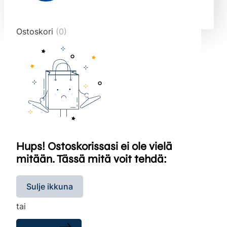
end="10">
Ostoskori
(0)
Hups! Ostoskorissasi ei ole vielä
mitään. Tässä mitä voit tehdä:
Sulje ikkuna
tai