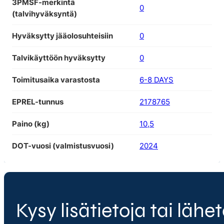
3PMSF-merkintä
0
(talvihyväksyntä)
Hyväksytty jääolosuhteisiin
0
Talvikäyttöön hyväksytty
0
Toimitusaika varastosta
6-8 DAYS
EPREL-tunnus
2178765
Paino (kg)
10,5
DOT-vuosi (valmistusvuosi)
2024
Kysy lisätietoja tai lähet