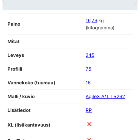
16,76
kg
Paino
(kilogramma)
Mitat
Leveys
245
Profiili
75
Vannekoko (tuumaa)
16
Malli / kuvio
AgileX A/T TR292
Lisätiedot
RP
XL (lisäkantavuus)