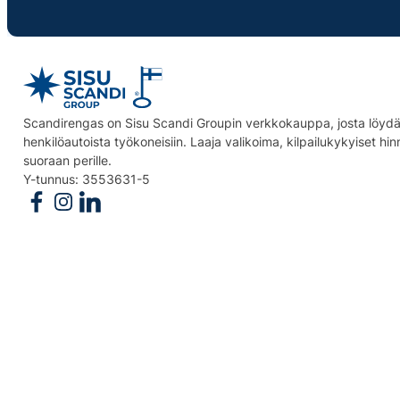
Scandirengas on Sisu Scandi Groupin verkkokauppa, josta löydät
henkilöautoista työkoneisiin. Laaja valikoima, kilpailukykyiset hi
suoraan perille.
Y-tunnus: 3553631-5
Follow us on Facebook
Follow us on Instagram
Follow us on Linkedin