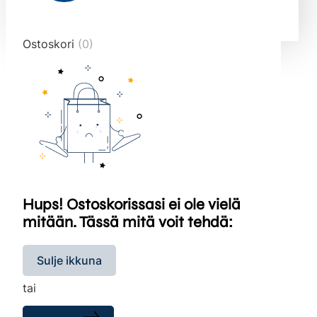
end="10">
Ostoskori
(0)
Hups! Ostoskorissasi ei ole vielä
mitään. Tässä mitä voit tehdä:
Sulje ikkuna
tai