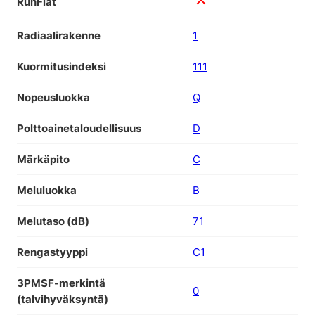
RunFlat
Radiaalirakenne
1
Kuormitusindeksi
111
Nopeusluokka
Q
Polttoainetaloudellisuus
D
Märkäpito
C
Meluluokka
B
Melutaso (dB)
71
Rengastyyppi
C1
3PMSF-merkintä
0
(talvihyväksyntä)