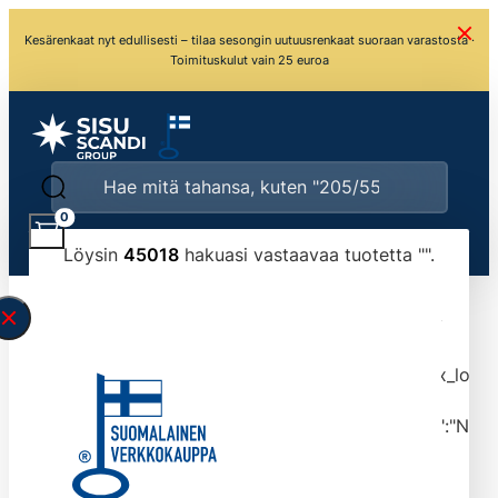
Kesärenkaat nyt edullisesti – tilaa sesongin uutuusrenkaat suoraan varastosta ·
Toimituskulut vain 25 euroa
0
Löysin
45018
hakuasi vastaavaa tuotetta "
".
\" found.<\/span><br>Make sure you have
typed the search query correctly.<br>Currently
you can search by title or content.","post_type":
["product"],"ajax_loader_animation":"ripple","ajax_load
tmlmvi","meta_query":
[{"key":"_stock","value":"4","compare":">=","type":"NUM
data-original-query-vars="[]" data-page="1"
data-max-pages="4502" data-start="1" data-