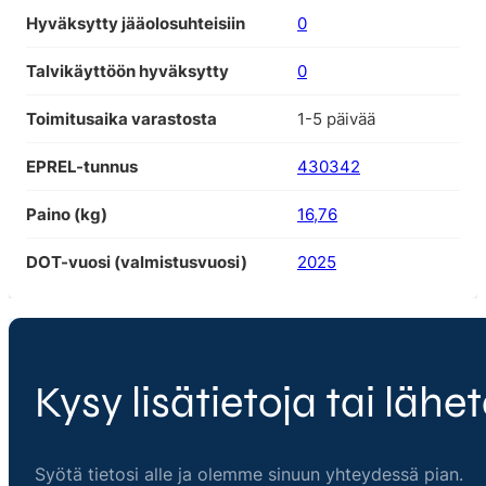
Hyväksytty jääolosuhteisiin
0
Talvikäyttöön hyväksytty
0
Toimitusaika varastosta
1-5 päivää
EPREL-tunnus
430342
Paino (kg)
16,76
DOT-vuosi (valmistusvuosi)
2025
Kysy lisätietoja tai lähet
Syötä tietosi alle ja olemme sinuun yhteydessä pian.