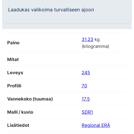
Laadukas valikoima turvalliseen ajoon
31,23
kg
Paino
(kilogramma)
Mitat
Leveys
245
Profiili
70
Vannekoko (tuumaa)
17,5
Malli / kuvio
SDR1
Lisätiedot
Regional ERÄ