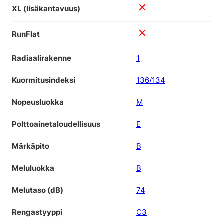
XL (lisäkantavuus)
RunFlat
Radiaalirakenne
1
Kuormitusindeksi
136/134
Nopeusluokka
M
Polttoainetaloudellisuus
E
Märkäpito
B
Meluluokka
B
Melutaso (dB)
74
Rengastyyppi
C3