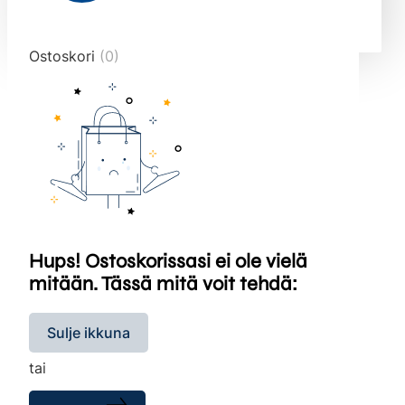
end="10">
Ostoskori
(0)
Hups! Ostoskorissasi ei ole vielä
mitään. Tässä mitä voit tehdä:
Sulje ikkuna
tai