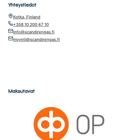
Yhteystiedot
Kotka, Finland
+358 10 200 47 10
info@scandirengas.fi
myynti@scandirengas.fi
Maksutavat