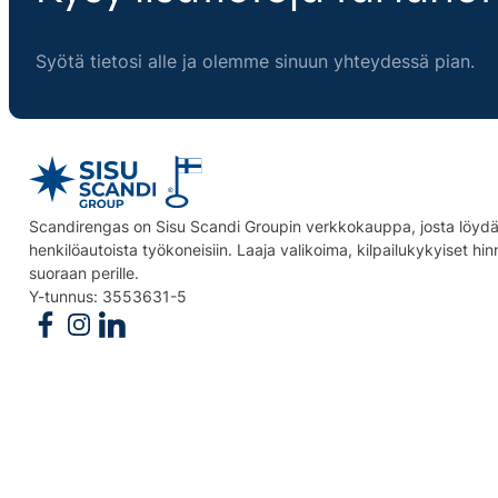
Syötä tietosi alle ja olemme sinuun yhteydessä pian.
Scandirengas on Sisu Scandi Groupin verkkokauppa, josta löydät
henkilöautoista työkoneisiin. Laaja valikoima, kilpailukykyiset hi
suoraan perille.
Y-tunnus: 3553631-5
Follow us on Facebook
Follow us on Instagram
Follow us on Linkedin