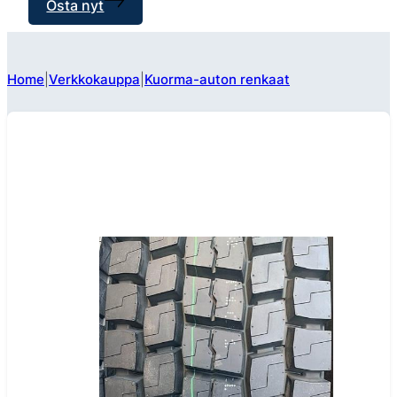
Osta nyt
Home
Verkkokauppa
Kuorma-auton renkaat