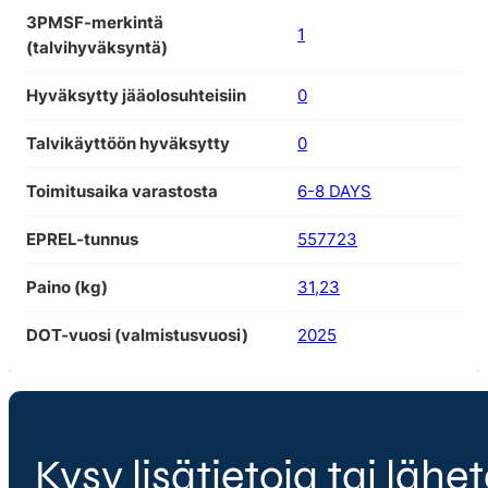
3PMSF-merkintä
1
(talvihyväksyntä)
Hyväksytty jääolosuhteisiin
0
Talvikäyttöön hyväksytty
0
Toimitusaika varastosta
6-8 DAYS
EPREL-tunnus
557723
Paino (kg)
31,23
DOT-vuosi (valmistusvuosi)
2025
Kysy lisätietoja tai lähet