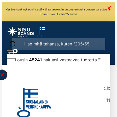
Kesärenkaat nyt edullisesti – tilaa sesongin uutuusrenkaat suoraan varastosta ·
Toimituskulut vain 25 euroa
0
Löysin
45241
hakuasi vastaavaa tuotetta "
".
\" found.<\/span><br>Make sure you have
typed the search query correctly.<br>Currently
you can search by title or content.","post_type":
["product"],"ajax_loader_animation":"ripple","ajax_load
tmlmvi","meta_query":
[{"key":"_stock","value":"4","compare":">=","type":"NUM
data-original-query-vars="[]" data-page="1"
data-max-pages="4525" data-start="1" data-