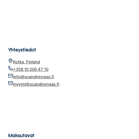
Yhteystiedot
Kotka, Finland
+358 10 200 47 10
info@scandirengas.fi
myynti@scandirengas.fi
Maksutavat