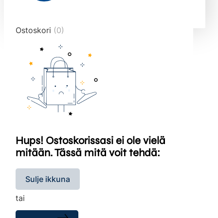
end="10">
Ostoskori
(0)
Hups! Ostoskorissasi ei ole vielä
mitään. Tässä mitä voit tehdä:
Sulje ikkuna
tai