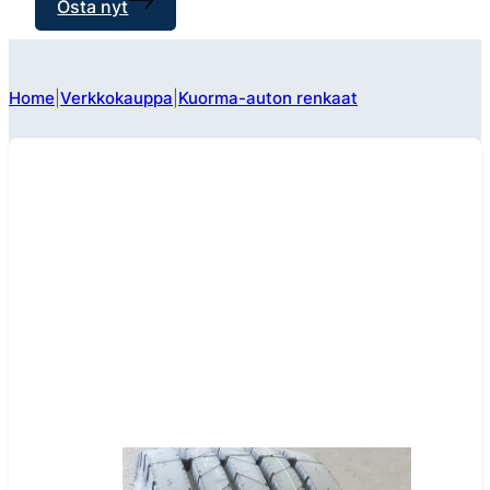
Osta nyt
Home
Verkkokauppa
Kuorma-auton renkaat