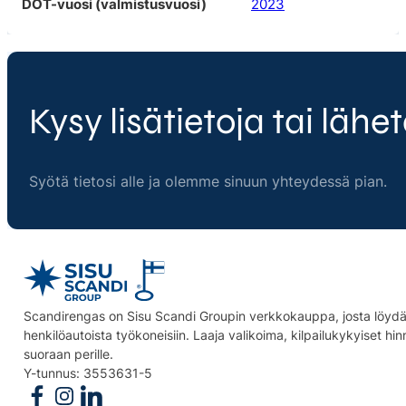
DOT-vuosi (valmistusvuosi)
2023
Kysy lisätietoja tai lähet
Syötä tietosi alle ja olemme sinuun yhteydessä pian.
Scandirengas on Sisu Scandi Groupin verkkokauppa, josta löydät
henkilöautoista työkoneisiin. Laaja valikoima, kilpailukykyiset hi
suoraan perille.
Y-tunnus: 3553631-5
Follow us on Facebook
Follow us on Instagram
Follow us on Linkedin