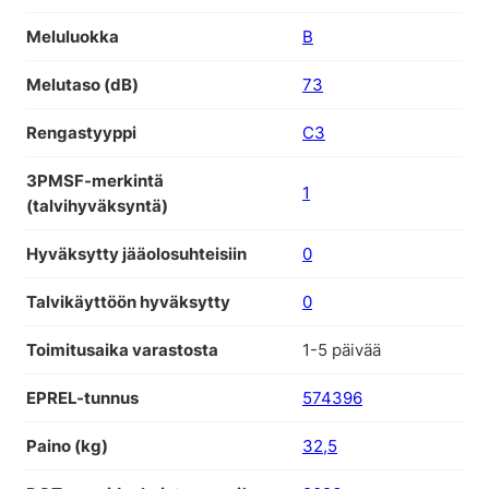
Meluluokka
B
Melutaso (dB)
73
Rengastyyppi
C3
3PMSF-merkintä
1
(talvihyväksyntä)
Hyväksytty jääolosuhteisiin
0
Talvikäyttöön hyväksytty
0
Toimitusaika varastosta
1-5 päivää
EPREL-tunnus
574396
Paino (kg)
32,5