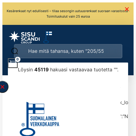
Kesärenkaat nyt edullisesti – tilaa sesongin uutuusrenkaat suoraan varastosta ·
Toimituskulut vain 25 euroa
0
Löysin
45119
hakuasi vastaavaa tuotetta "
".
\" found.<\/span><br>Make sure you have
typed the search query correctly.<br>Currently
you can search by title or content.","post_type":
["product"],"ajax_loader_animation":"ripple","ajax_load
tmlmvi","meta_query":
[{"key":"_stock","value":"4","compare":">=","type":"NUM
data-original-query-vars="[]" data-page="1"
data-max-pages="4512" data-start="1" data-