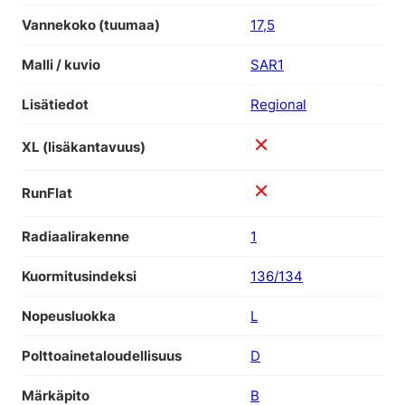
Vannekoko (tuumaa)
17,5
Malli / kuvio
SAR1
Lisätiedot
Regional
XL (lisäkantavuus)
RunFlat
Radiaalirakenne
1
Kuormitusindeksi
136/134
Nopeusluokka
L
Polttoainetaloudellisuus
D
Märkäpito
B