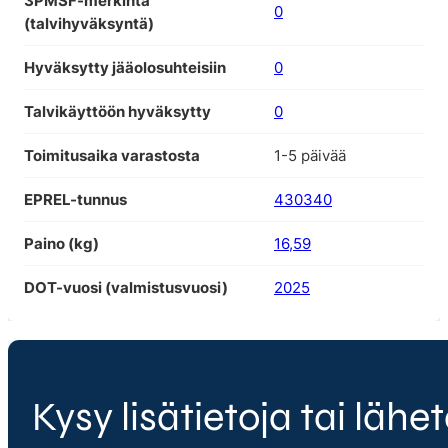
3PMSF-merkintä
0
(talvihyväksyntä)
Hyväksytty jääolosuhteisiin
0
Talvikäyttöön hyväksytty
0
Toimitusaika varastosta
1-5 päivää
EPREL-tunnus
430340
Paino (kg)
16,59
DOT-vuosi (valmistusvuosi)
2025
Kysy lisätietoja tai lähet