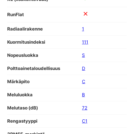
RunFlat
Radiaalirakenne
1
Kuormitusindeksi
111
Nopeusluokka
S
Polttoainetaloudellisuus
D
Märkäpito
C
Meluluokka
B
Melutaso (dB)
72
Rengastyyppi
C1