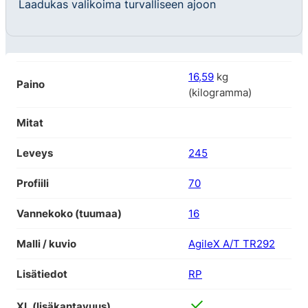
Laadukas valikoima turvalliseen ajoon
16,59
kg
Paino
(kilogramma)
Mitat
Leveys
245
Profiili
70
Vannekoko (tuumaa)
16
Malli / kuvio
AgileX A/T TR292
Lisätiedot
RP
XL (lisäkantavuus)