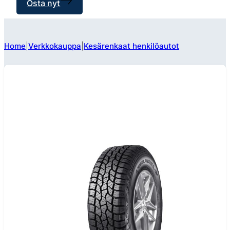
Osta nyt
Home
Verkkokauppa
Kesärenkaat henkilöautot