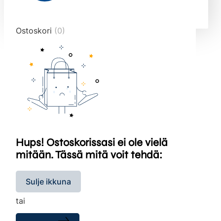
end="10">
Ostoskori
(0)
Hups! Ostoskorissasi ei ole vielä
mitään. Tässä mitä voit tehdä:
Sulje ikkuna
tai