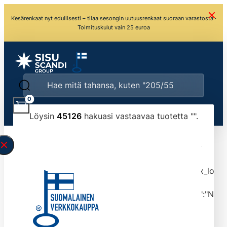
Kesärenkaat nyt edullisesti – tilaa sesongin uutuusrenkaat suoraan varastosta ·
Toimituskulut vain 25 euroa
0
Löysin
45126
hakuasi vastaavaa tuotetta "
".
\" found.<\/span><br>Make sure you have
typed the search query correctly.<br>Currently
you can search by title or content.","post_type":
["product"],"ajax_loader_animation":"ripple","ajax_load
tmlmvi","meta_query":
[{"key":"_stock","value":"4","compare":">=","type":"NUM
data-original-query-vars="[]" data-page="1"
data-max-pages="4513" data-start="1" data-