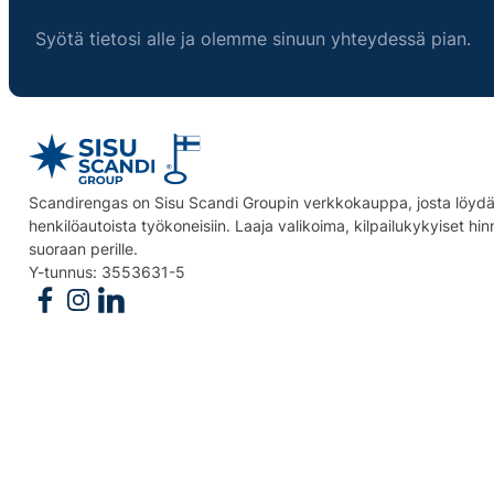
Syötä tietosi alle ja olemme sinuun yhteydessä pian.
Scandirengas on Sisu Scandi Groupin verkkokauppa, josta löydät
henkilöautoista työkoneisiin. Laaja valikoima, kilpailukykyiset hi
suoraan perille.
Y-tunnus: 3553631-5
Follow us on Facebook
Follow us on Instagram
Follow us on Linkedin