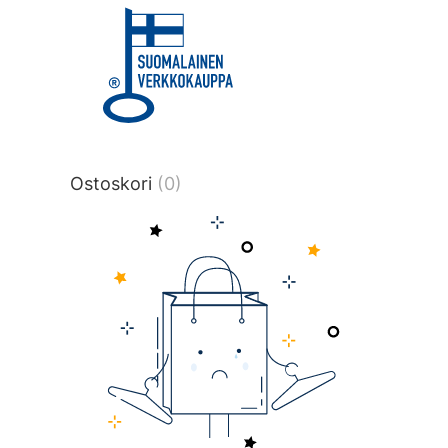
title or content.","post_type":
["product"],"ajax_loader_animation":"ripp
tmlmvi","meta_query":
[{"key":"_stock","value":"4","compare":">
data-original-query-vars="[]" data-page
pages="4515" data-start="1" data-end="
Ostoskori
(0)