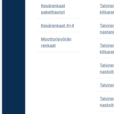
Kesärenkaat
Talvire
pakettiautot
kitkare
Kesärenkaat 4x4
Talvire
nastar
Moottoripyörän
renkaat
Talvire
kitkare
Talvire
nastoit
Talvir
Talvire
nastoit