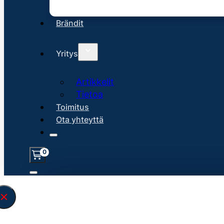
Brändit
Yritys
Artikkelit
Tietoa
Toimitus
Ota yhteyttä
0
Löysin
45148
hakuasi vastaavaa tu
\" found.<\/span><br>Make sure you hav
search query correctly.<br>Currently yo