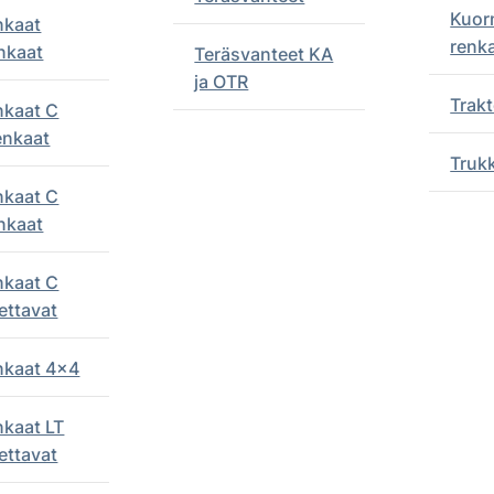
Kuor
nkaat
renk
nkaat
Teräsvanteet KA
ja OTR
Trakt
nkaat C
enkaat
Truk
nkaat C
nkaat
nkaat C
ettavat
enkaat 4x4
nkaat LT
ettavat