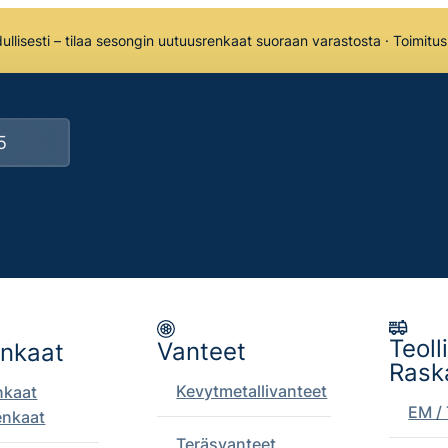
llisesti – tilaa sesongin uutuusrenkaat suoraan varastosta · Toimitu
Teoll
Vanteet
enkaat
Rask
Kevytmetallivanteet
nkaat
EM / 
enkaat
Teräsvanteet