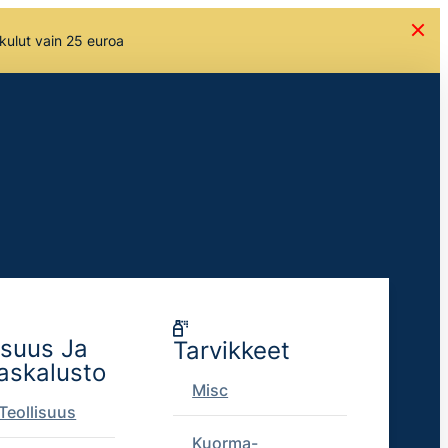
skulut vain 25 euroa
isuus Ja
Tarvikkeet
askalusto
Misc
Teollisuus
Kuorma-