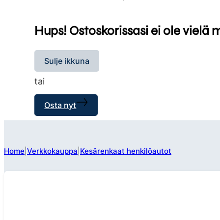
Hups! Ostoskorissasi ei ole vielä 
Sulje ikkuna
tai
Osta nyt
Home
Verkkokauppa
Kesärenkaat henkilöautot