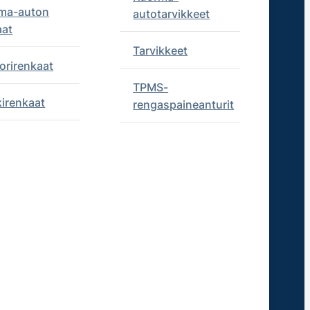
ma-auton
autotarvikkeet
aat
Tarvikkeet
orirenkaat
TPMS-
kirenkaat
rengaspaineanturit