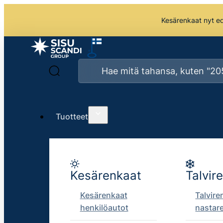
Kesärenkaat nyt edu
Tuotteet
Kesärenkaat
Talvir
Kesärenkaat
Talvire
henkilöautot
nastar