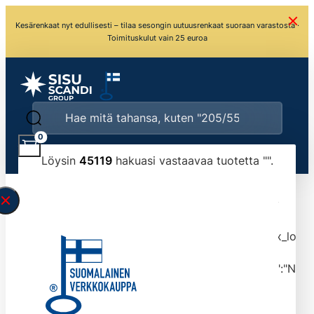
Kesärenkaat nyt edullisesti – tilaa sesongin uutuusrenkaat suoraan varastosta ·
Toimituskulut vain 25 euroa
0
Löysin
45119
hakuasi vastaavaa tuotetta "
".
\" found.<\/span><br>Make sure you have
typed the search query correctly.<br>Currently
you can search by title or content.","post_type":
["product"],"ajax_loader_animation":"ripple","ajax_load
tmlmvi","meta_query":
[{"key":"_stock","value":"4","compare":">=","type":"NUM
data-original-query-vars="[]" data-page="1"
data-max-pages="4512" data-start="1" data-