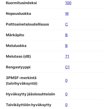
Kuormitusindeksi
100
Nopeusluokka
W
Polttoainetaloudellisuus
C
Märkäpito
B
Meluluokka
B
Melutaso (dB)
71
Rengastyyppi
C1
3PMSF-merkintä
0
(talvihyväksyntä)
Hyväksytty jääolosuhteisiin
0
Talvikäyttöön hyväksytty
0