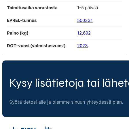
Toimitusaika varastosta
1-5 päivää
EPREL-tunnus
500331
Paino (kg)
12,692
DOT-vuosi (valmistusvuosi)
2023
Kysy lisätietoja tai lähet
Syötä tietosi alle ja olemme sinuun yhteydessä pian.