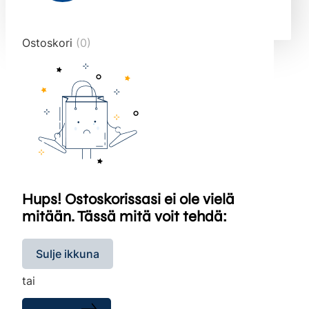
end="10">
Ostoskori
(0)
Hups! Ostoskorissasi ei ole vielä
mitään. Tässä mitä voit tehdä:
Sulje ikkuna
tai