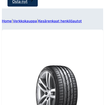
Osta nyt
Home
Verkkokauppa
Kesärenkaat henkilöautot