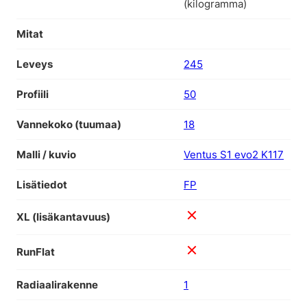
(kilogramma)
Mitat
Leveys
245
Profiili
50
Vannekoko (tuumaa)
18
Malli / kuvio
Ventus S1 evo2 K117
Lisätiedot
FP
XL (lisäkantavuus)
RunFlat
Radiaalirakenne
1