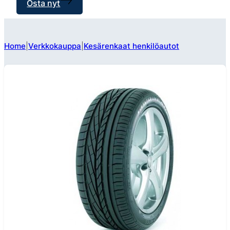
Osta nyt
Home
Verkkokauppa
Kesärenkaat henkilöautot