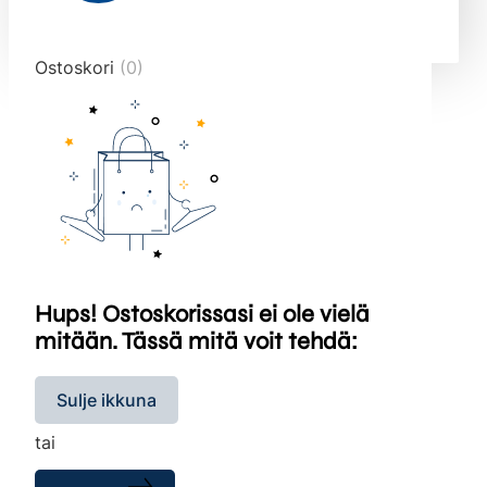
end="10">
Ostoskori
(0)
Hups! Ostoskorissasi ei ole vielä
mitään. Tässä mitä voit tehdä:
Sulje ikkuna
tai