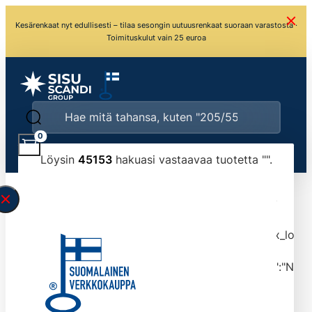
Kesärenkaat nyt edullisesti – tilaa sesongin uutuusrenkaat suoraan varastosta ·
Toimituskulut vain 25 euroa
0
Löysin
45153
hakuasi vastaavaa tuotetta "
".
\" found.<\/span><br>Make sure you have
typed the search query correctly.<br>Currently
you can search by title or content.","post_type":
["product"],"ajax_loader_animation":"ripple","ajax_load
tmlmvi","meta_query":
[{"key":"_stock","value":"4","compare":">=","type":"NUM
data-original-query-vars="[]" data-page="1"
data-max-pages="4516" data-start="1" data-