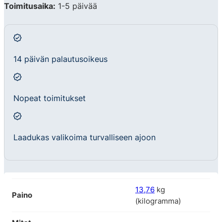
Toimitusaika:
1-5 päivää
14 päivän palautusoikeus
Nopeat toimitukset
Laadukas valikoima turvalliseen ajoon
13,76
kg
Paino
(kilogramma)