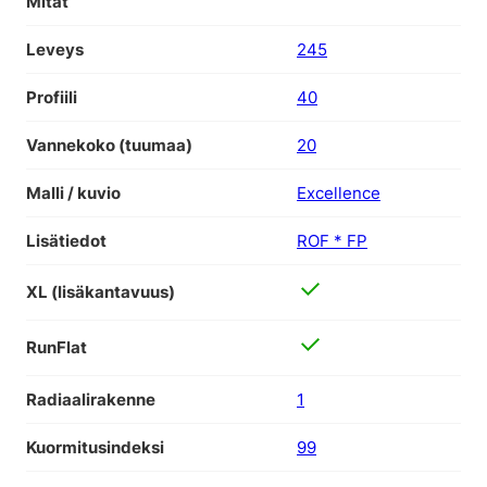
Mitat
Leveys
245
Profiili
40
Vannekoko (tuumaa)
20
Malli / kuvio
Excellence
Lisätiedot
ROF * FP
XL (lisäkantavuus)
RunFlat
Radiaalirakenne
1
Kuormitusindeksi
99