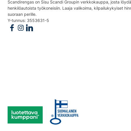
Scandirengas on Sisu Scandi Groupin verkkokauppa, josta löydät
henkilöautoista työkoneisiin. Laaja valikoima, kilpailukykyiset hi
suoraan perille.
Y-tunnus: 3553631-5
Follow us on Facebook
Follow us on Instagram
Follow us on Linkedin