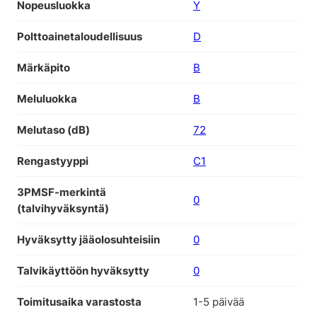
Nopeusluokka
Y
Polttoainetaloudellisuus
D
Märkäpito
B
Meluluokka
B
Melutaso (dB)
72
Rengastyyppi
C1
3PMSF-merkintä
0
(talvihyväksyntä)
Hyväksytty jääolosuhteisiin
0
Talvikäyttöön hyväksytty
0
Toimitusaika varastosta
1-5 päivää