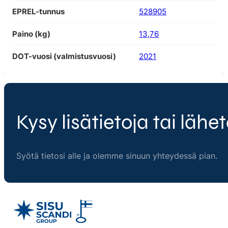
EPREL-tunnus
528905
Paino (kg)
13,76
DOT-vuosi (valmistusvuosi)
2021
Kysy lisätietoja tai lähet
Syötä tietosi alle ja olemme sinuun yhteydessä pian.