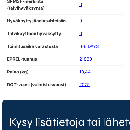
3PMSF-merkintä
0
(talvihyväksyntä)
Hyväksytty jääolosuhteisiin
0
Talvikäyttöön hyväksytty
0
Toimitusaika varastosta
6-8 DAYS
EPREL-tunnus
2183911
Paino (kg)
10,44
DOT-vuosi (valmistusvuosi)
2025
Kysy lisätietoja tai lähet