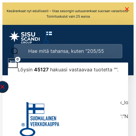
Kesärenkaat nyt edullisesti – tilaa sesongin uutuusrenkaat suoraan varastosta ·
Toimituskulut vain 25 euroa
0
Löysin
45127
hakuasi vastaavaa tuotetta "
".
\" found.<\/span><br>Make sure you have
typed the search query correctly.<br>Currently
you can search by title or content.","post_type":
["product"],"ajax_loader_animation":"ripple","ajax_load
tmlmvi","meta_query":
[{"key":"_stock","value":"4","compare":">=","type":"NUM
data-original-query-vars="[]" data-page="1"
data-max-pages="4513" data-start="1" data-