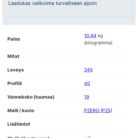
Laadukas valikoima turvalliseen ajoon
10,44
kg
Paino
(kilogramma)
Mitat
Leveys
245
Profiili
40
Vannekoko (tuumaa)
19
Malli / kuvio
PZERO (PZ5)
Lisätiedot