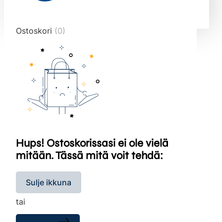
end="10">
Ostoskori
(0)
Hups! Ostoskorissasi ei ole vielä
mitään. Tässä mitä voit tehdä:
Sulje ikkuna
tai