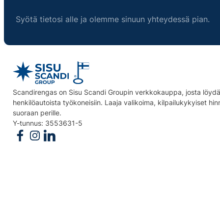
Syötä tietosi alle ja olemme sinuun yhteydessä pian.
Scandirengas on Sisu Scandi Groupin verkkokauppa, josta löydät
henkilöautoista työkoneisiin. Laaja valikoima, kilpailukykyiset hi
suoraan perille.
Y-tunnus: 3553631-5
Follow us on Facebook
Follow us on Instagram
Follow us on Linkedin