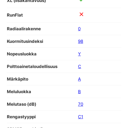
XL (lisäkantavuus)
RunFlat
Radiaalirakenne
0
Kuormitusindeksi
98
Nopeusluokka
Y
Polttoainetaloudellisuus
C
Märkäpito
A
Meluluokka
B
Melutaso (dB)
70
Rengastyyppi
C1