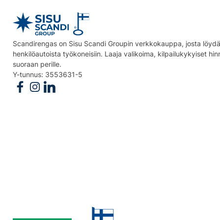
Scandirengas on Sisu Scandi Groupin verkkokauppa, josta löydät
henkilöautoista työkoneisiin. Laaja valikoima, kilpailukykyiset hi
suoraan perille.
Y-tunnus: 3553631-5
Follow us on Facebook
Follow us on Instagram
Follow us on Linkedin