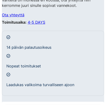
Vanteita on monessa eri koossa, ota yhteyttä niin
kerromme juuri sinulle sopivat vannekoot.
Ota yhteyttä
Toimitusaika:
4-5 DAYS
14 päivän palautusoikeus
Nopeat toimitukset
Laadukas valikoima turvalliseen ajoon