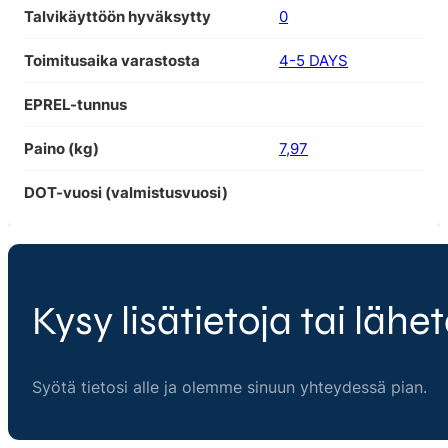
Talvikäyttöön hyväksytty
0
Toimitusaika varastosta
4-5 DAYS
EPREL-tunnus
Paino (kg)
7,97
DOT-vuosi (valmistusvuosi)
Kysy lisätietoja tai lähet
Syötä tietosi alle ja olemme sinuun yhteydessä pian.