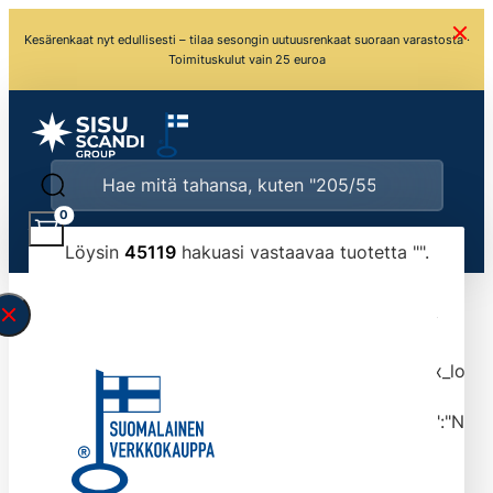
Kesärenkaat nyt edullisesti – tilaa sesongin uutuusrenkaat suoraan varastosta ·
Toimituskulut vain 25 euroa
0
Löysin
45119
hakuasi vastaavaa tuotetta "
".
\" found.<\/span><br>Make sure you have
typed the search query correctly.<br>Currently
you can search by title or content.","post_type":
["product"],"ajax_loader_animation":"ripple","ajax_load
tmlmvi","meta_query":
[{"key":"_stock","value":"4","compare":">=","type":"NUM
data-original-query-vars="[]" data-page="1"
data-max-pages="4512" data-start="1" data-