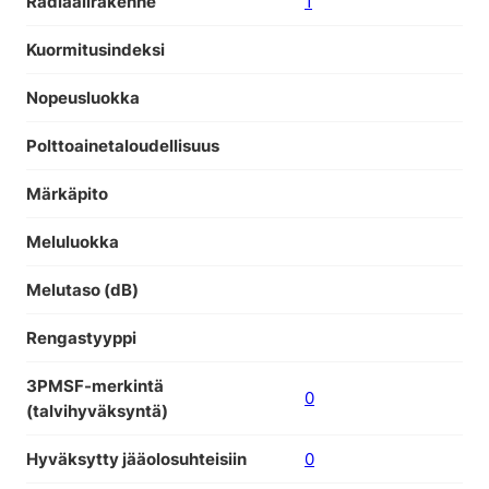
Radiaalirakenne
1
Kuormitusindeksi
Nopeusluokka
Polttoainetaloudellisuus
Märkäpito
Meluluokka
Melutaso (dB)
Rengastyyppi
3PMSF-merkintä
0
(talvihyväksyntä)
Hyväksytty jääolosuhteisiin
0