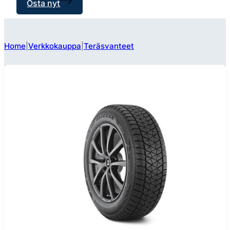
Osta nyt
Home
Verkkokauppa
Teräsvanteet