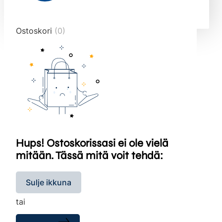
end="10">
Ostoskori
(0)
Hups! Ostoskorissasi ei ole vielä
mitään. Tässä mitä voit tehdä:
Sulje ikkuna
tai