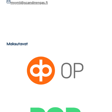
myynti@scandirengas.fi
Maksutavat