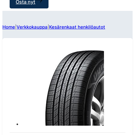
Osta nyt
Home
Verkkokauppa
Kesärenkaat henkilöautot