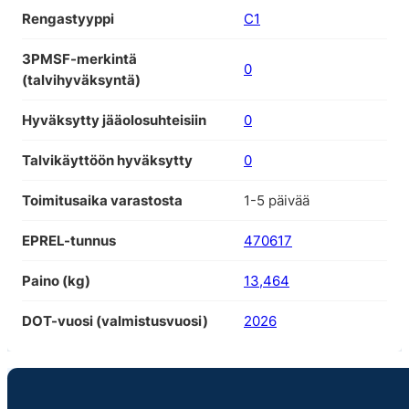
Rengastyyppi
C1
3PMSF-merkintä
0
(talvihyväksyntä)
Hyväksytty jääolosuhteisiin
0
Talvikäyttöön hyväksytty
0
Toimitusaika varastosta
1-5 päivää
EPREL-tunnus
470617
Paino (kg)
13,464
DOT-vuosi (valmistusvuosi)
2026