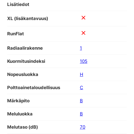
Lisätiedot
XL (lisäkantavuus)
RunFlat
Radiaalirakenne
1
Kuormitusindeksi
105
Nopeusluokka
H
Polttoainetaloudellisuus
C
Märkäpito
B
Meluluokka
B
Melutaso (dB)
70