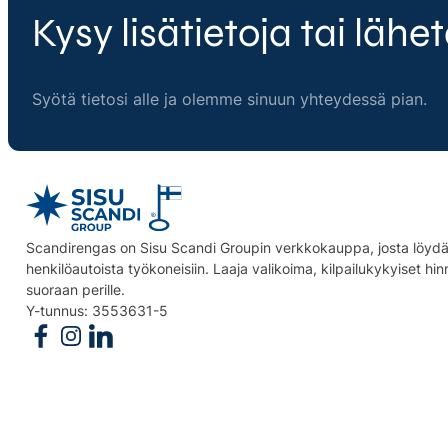
Kysy lisätietoja tai lähet
Syötä tietosi alle ja olemme sinuun yhteydessä pian.
Scandirengas on Sisu Scandi Groupin verkkokauppa, josta löydät
henkilöautoista työkoneisiin. Laaja valikoima, kilpailukykyiset hi
suoraan perille.
Y-tunnus: 3553631-5
Follow us on Facebook
Follow us on Instagram
Follow us on Linkedin