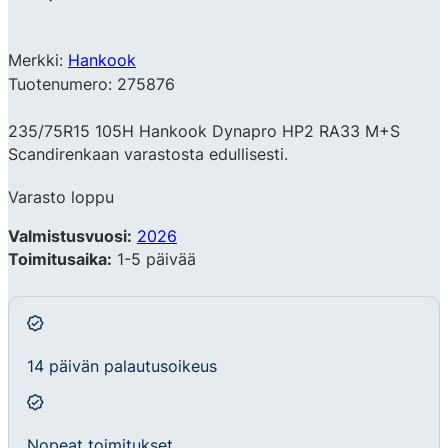
Merkki:
Hankook
Tuotenumero: 275876
235/75R15 105H Hankook Dynapro HP2 RA33 M+S
Scandirenkaan varastosta edullisesti.
Varasto loppu
Valmistusvuosi:
2026
Toimitusaika:
1-5 päivää
14 päivän palautusoikeus
Nopeat toimitukset