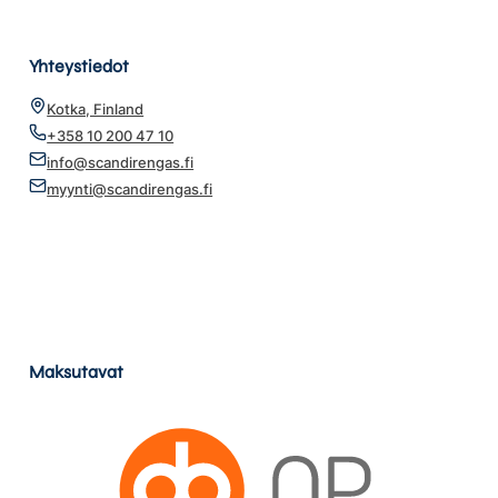
Yhteystiedot
Kotka, Finland
+358 10 200 47 10
info@scandirengas.fi
myynti@scandirengas.fi
Maksutavat