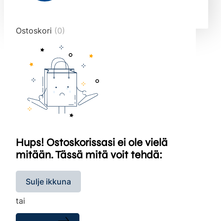
end="10">
Ostoskori
(0)
Hups! Ostoskorissasi ei ole vielä
mitään. Tässä mitä voit tehdä:
Sulje ikkuna
tai