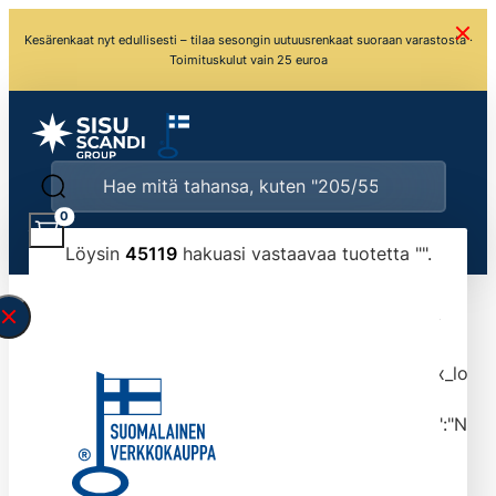
Kesärenkaat nyt edullisesti – tilaa sesongin uutuusrenkaat suoraan varastosta ·
Toimituskulut vain 25 euroa
0
Löysin
45119
hakuasi vastaavaa tuotetta "
".
\" found.<\/span><br>Make sure you have
typed the search query correctly.<br>Currently
you can search by title or content.","post_type":
["product"],"ajax_loader_animation":"ripple","ajax_load
tmlmvi","meta_query":
[{"key":"_stock","value":"4","compare":">=","type":"NUM
data-original-query-vars="[]" data-page="1"
data-max-pages="4512" data-start="1" data-