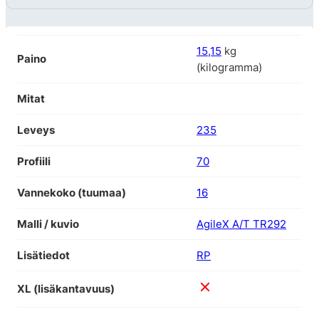
15,15
kg
Paino
(kilogramma)
Mitat
Leveys
235
Profiili
70
Vannekoko (tuumaa)
16
Malli / kuvio
AgileX A/T TR292
Lisätiedot
RP
XL (lisäkantavuus)