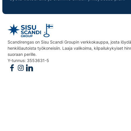
Scandirengas on Sisu Scandi Groupin verkkokauppa, josta löydät
henkilöautoista työkoneisiin. Laaja valikoima, kilpailukykyiset hi
suoraan perille.
Y-tunnus: 3553631-5
Follow us on Facebook
Follow us on Instagram
Follow us on Linkedin