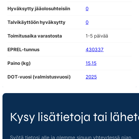
Hyväksytty jääolosuhteisiin
0
Talvikäyttöön hyväksytty
0
Toimitusaika varastosta
1-5 päivää
EPREL-tunnus
430337
Paino (kg)
15,15
DOT-vuosi (valmistusvuosi)
2025
Kysy lisätietoja tai lähet
Syötä tietosi alle ja olemme sinuun yhteydessä pian.