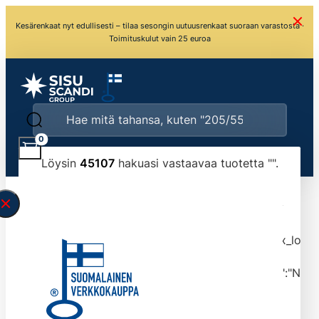
Kesärenkaat nyt edullisesti – tilaa sesongin uutuusrenkaat suoraan varastosta ·
Toimituskulut vain 25 euroa
0
Löysin
45107
hakuasi vastaavaa tuotetta "
".
\" found.<\/span><br>Make sure you have
typed the search query correctly.<br>Currently
you can search by title or content.","post_type":
["product"],"ajax_loader_animation":"ripple","ajax_load
tmlmvi","meta_query":
[{"key":"_stock","value":"4","compare":">=","type":"NUM
data-original-query-vars="[]" data-page="1"
data-max-pages="4511" data-start="1" data-