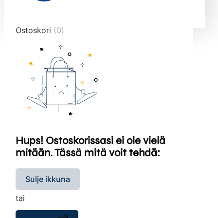
end="10">
Ostoskori
(0)
Hups! Ostoskorissasi ei ole vielä
mitään. Tässä mitä voit tehdä:
Sulje ikkuna
tai