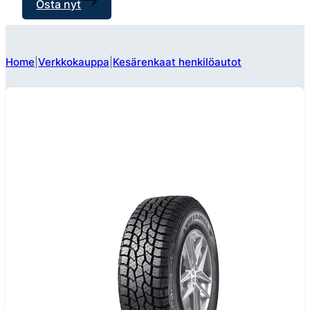
Osta nyt
Home
Verkkokauppa
Kesärenkaat henkilöautot