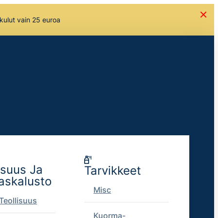
skulut vain 25 euroa
isuus Ja
Tarvikkeet
askalusto
Misc
Teollisuus
Kuorma-