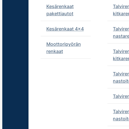
Kesärenkaat
Talvire
pakettiautot
kitkare
Kesärenkaat 4x4
Talvire
nastar
Moottoripyörän
renkaat
Talvire
kitkare
Talvire
nastoit
Talvir
Talvire
nastoit