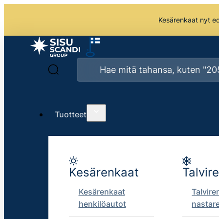
Kesärenkaat nyt edu
Tuotteet
Kesärenkaat
Talvir
Kesärenkaat
Talvire
henkilöautot
nastar