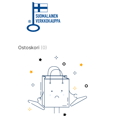
title or content.","post_type":
["product"],"ajax_loader_animation":"ripp
tmlmvi","meta_query":
[{"key":"_stock","value":"4","compare":">
data-original-query-vars="[]" data-page
pages="4514" data-start="1" data-end="
Ostoskori
(0)