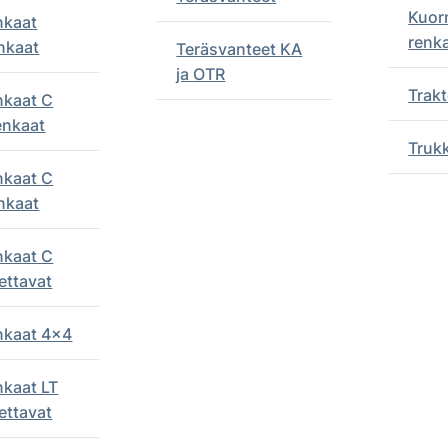
Kuor
nkaat
renk
nkaat
Teräsvanteet KA
ja OTR
Trakt
nkaat C
enkaat
Truk
nkaat C
nkaat
nkaat C
ettavat
enkaat 4x4
nkaat LT
ettavat