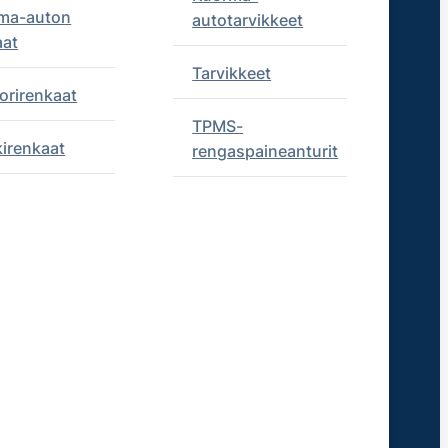
ma-auton
autotarvikkeet
aat
Tarvikkeet
orirenkaat
TPMS-
kirenkaat
rengaspaineanturit