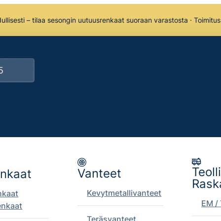
llisesti – tilaa sesongin uutuusrenkaat suoraan varastosta · Toimitu
Teoll
Vanteet
enkaat
Rask
Kevytmetallivanteet
nkaat
EM / 
enkaat
Teräsvanteet