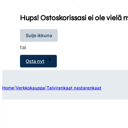
Hups! Ostoskorissasi ei ole vielä 
Sulje ikkuna
tai
Osta nyt
Home
Verkkokauppa
Talvirenkaat nastarenkaat