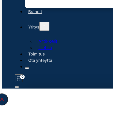
Brändit
Yritys
Artikkelit
Tietoa
Toimitus
Ota yhteyttä
0
Löysin
45131
hakuasi vastaavaa tu
\" found.<\/span><br>Make sure you hav
search query correctly.<br>Currently yo