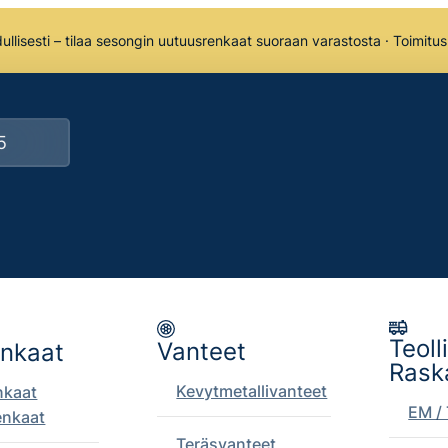
llisesti – tilaa sesongin uutuusrenkaat suoraan varastosta · Toimitu
Teoll
Vanteet
enkaat
Rask
Kevytmetallivanteet
nkaat
EM / 
enkaat
Teräsvanteet