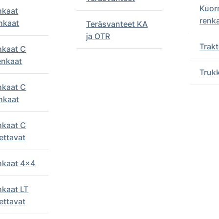
Kuor
nkaat
renk
nkaat
Teräsvanteet KA
ja OTR
Trakt
nkaat C
enkaat
Truk
nkaat C
nkaat
nkaat C
ettavat
enkaat 4x4
nkaat LT
ettavat