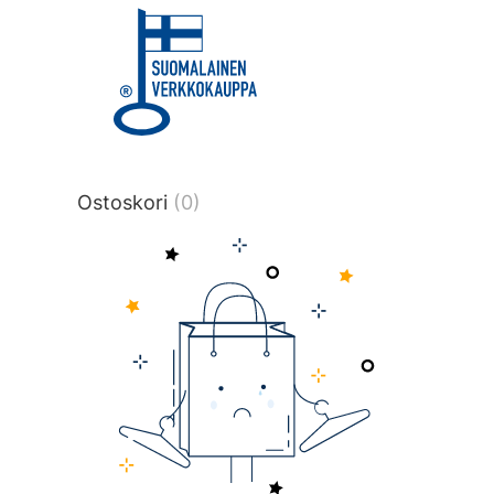
title or content.","post_type":
["product"],"ajax_loader_animation":"ripp
tmlmvi","meta_query":
[{"key":"_stock","value":"4","compare":">
data-original-query-vars="[]" data-page
pages="4516" data-start="1" data-end="
Ostoskori
(0)