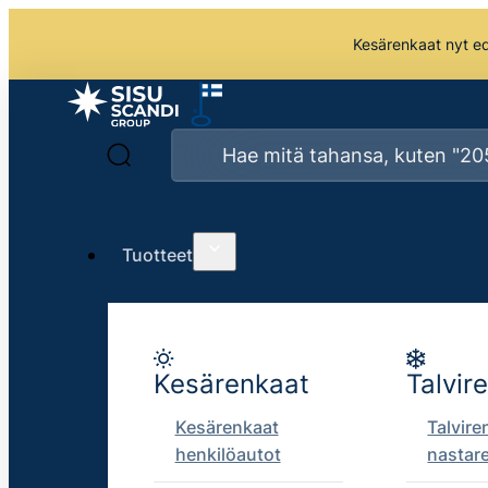
Kesärenkaat nyt edu
Tuotteet
Kesärenkaat
Talvir
Kesärenkaat
Talvire
henkilöautot
nastar