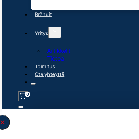
Brändit
Yritys
Artikkelit
Tietoa
Toimitus
Ota yhteyttä
0
Löysin
45153
hakuasi vastaavaa tu
\" found.<\/span><br>Make sure you hav
search query correctly.<br>Currently yo