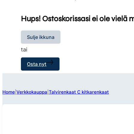
Hups! Ostoskorissasi ei ole vielä 
Sulje ikkuna
tai
Osta nyt
Home
Verkkokauppa
Talvirenkaat C kitkarenkaat