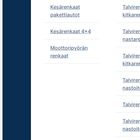
Kesärenkaat
Talvire
pakettiautot
kitkare
Kesärenkaat 4x4
Talvire
nastar
Moottoripyörän
renkaat
Talvire
kitkare
Talvire
nastoit
Talvir
Talvire
nastoit