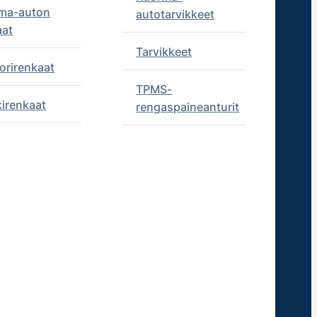
ma-auton
autotarvikkeet
aat
Tarvikkeet
orirenkaat
TPMS-
kirenkaat
rengaspaineanturit