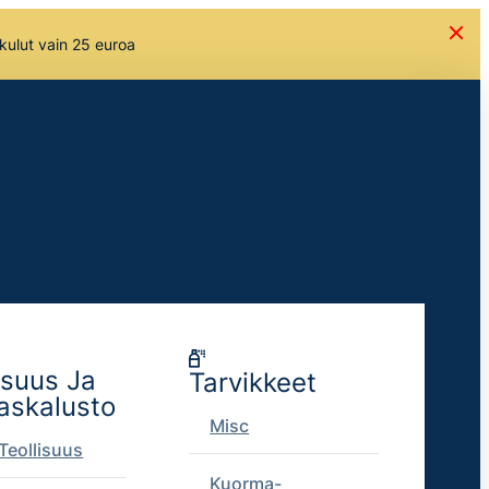
skulut vain 25 euroa
isuus Ja
Tarvikkeet
askalusto
Misc
Teollisuus
Kuorma-