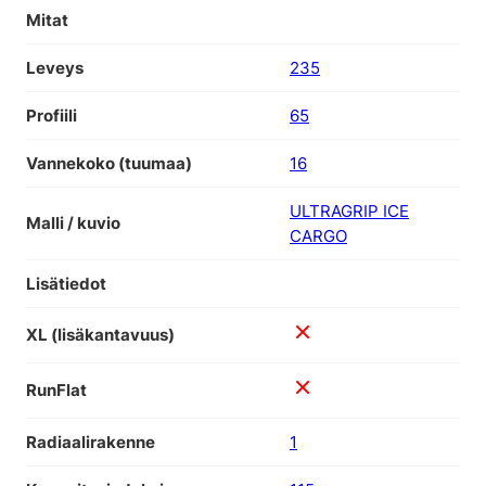
Mitat
Leveys
235
Profiili
65
Vannekoko (tuumaa)
16
ULTRAGRIP ICE
Malli / kuvio
CARGO
Lisätiedot
XL (lisäkantavuus)
RunFlat
Radiaalirakenne
1