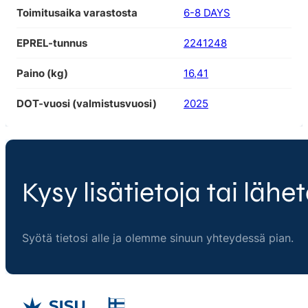
Toimitusaika varastosta
6-8 DAYS
EPREL-tunnus
2241248
Paino (kg)
16,41
DOT-vuosi (valmistusvuosi)
2025
Kysy lisätietoja tai lähet
Syötä tietosi alle ja olemme sinuun yhteydessä pian.