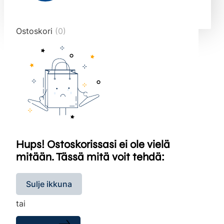
end="10">
Ostoskori
(0)
Hups! Ostoskorissasi ei ole vielä
mitään. Tässä mitä voit tehdä:
Sulje ikkuna
tai