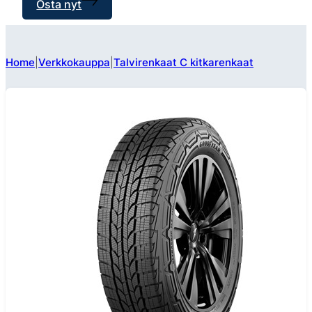
Osta nyt
Home
Verkkokauppa
Talvirenkaat C kitkarenkaat