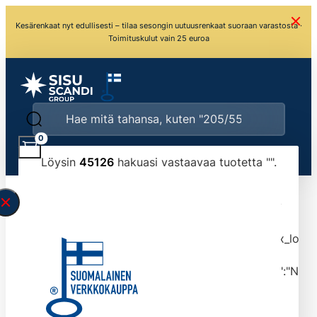
Kesärenkaat nyt edullisesti – tilaa sesongin uutuusrenkaat suoraan varastosta ·
Toimituskulut vain 25 euroa
0
Löysin
45126
hakuasi vastaavaa tuotetta "
".
\" found.<\/span><br>Make sure you have
typed the search query correctly.<br>Currently
you can search by title or content.","post_type":
["product"],"ajax_loader_animation":"ripple","ajax_load
tmlmvi","meta_query":
[{"key":"_stock","value":"4","compare":">=","type":"NUM
data-original-query-vars="[]" data-page="1"
data-max-pages="4513" data-start="1" data-