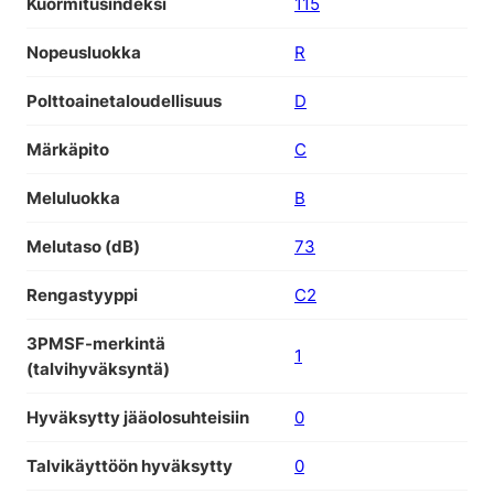
Kuormitusindeksi
115
Nopeusluokka
R
Polttoainetaloudellisuus
D
Märkäpito
C
Meluluokka
B
Melutaso (dB)
73
Rengastyyppi
C2
3PMSF-merkintä
1
(talvihyväksyntä)
Hyväksytty jääolosuhteisiin
0
Talvikäyttöön hyväksytty
0