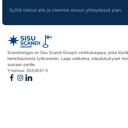
Syötä tietosi alle ja olemme sinuun yhteydessä pian.
Scandirengas on Sisu Scandi Groupin verkkokauppa, josta löydät
henkilöautoista työkoneisiin. Laaja valikoima, kilpailukykyiset hi
suoraan perille.
Y-tunnus: 3553631-5
Follow us on Facebook
Follow us on Instagram
Follow us on Linkedin