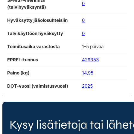
3PMSF-merkintä
0
(talvihyväksyntä)
Hyväksytty jääolosuhteisiin
0
Talvikäyttöön hyväksytty
0
Toimitusaika varastosta
1-5 päivää
EPREL-tunnus
429353
Paino (kg)
14,95
DOT-vuosi (valmistusvuosi)
2025
Kysy lisätietoja tai lähet