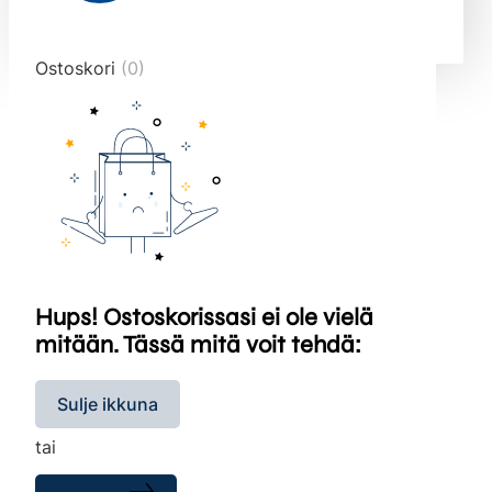
end="10">
Ostoskori
(0)
Hups! Ostoskorissasi ei ole vielä
mitään. Tässä mitä voit tehdä:
Sulje ikkuna
tai