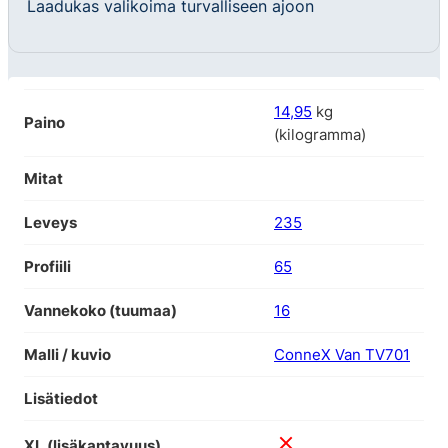
Laadukas valikoima turvalliseen ajoon
14,95
kg
Paino
(kilogramma)
Mitat
Leveys
235
Profiili
65
Vannekoko (tuumaa)
16
Malli / kuvio
ConneX Van TV701
Lisätiedot
XL (lisäkantavuus)