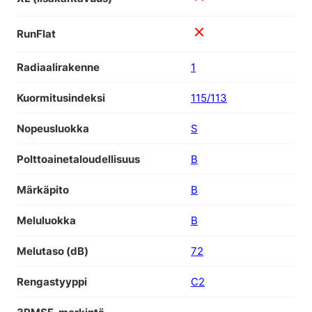
RunFlat
Radiaalirakenne
1
Kuormitusindeksi
115/113
Nopeusluokka
S
Polttoainetaloudellisuus
B
Märkäpito
B
Meluluokka
B
Melutaso (dB)
72
Rengastyyppi
C2