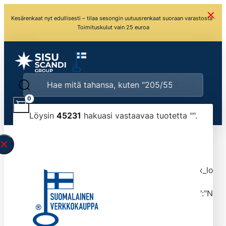
Kesärenkaat nyt edullisesti – tilaa sesongin uutuusrenkaat suoraan varastosta ·
Toimituskulut vain 25 euroa
0
Löysin
45231
hakuasi vastaavaa tuotetta "
".
\" found.<\/span><br>Make sure you have
typed the search query correctly.<br>Currently
you can search by title or content.","post_type":
["product"],"ajax_loader_animation":"ripple","ajax_load
tmlmvi","meta_query":
[{"key":"_stock","value":"4","compare":">=","type":"NUM
data-original-query-vars="[]" data-page="1"
data-max-pages="4524" data-start="1" data-