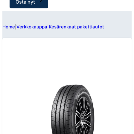
Osta nyt
Home
Verkkokauppa
Kesärenkaat pakettiautot