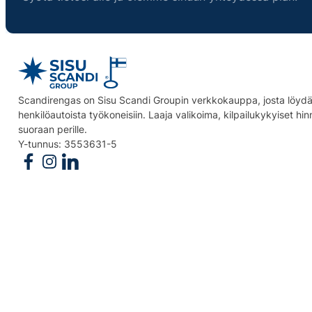
Scandirengas on Sisu Scandi Groupin verkkokauppa, josta löydät
henkilöautoista työkoneisiin. Laaja valikoima, kilpailukykyiset hi
suoraan perille.
Y-tunnus: 3553631-5
Follow us on Facebook
Follow us on Instagram
Follow us on Linkedin