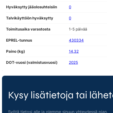
Hyväksytty jääolosuhteisiin
0
Talvikäyttöön hyväksytty
0
Toimitusaika varastosta
1-5 päivää
EPREL-tunnus
430334
Paino (kg)
14,32
DOT-vuosi (valmistusvuosi)
2025
Kysy lisätietoja tai lähet
Syötä tietosi alle ja olemme sinuun yhteydessä pian.