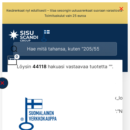
Kesärenkaat nyt edullisesti – tilaa sesongin uutuusrenkaat suoraan varastosta ·
Toimituskulut vain 25 euroa
0
Löysin
44118
hakuasi vastaavaa tuotetta "
".
\" found.<\/span><br>Make sure you have
typed the search query correctly.<br>Currently
you can search by title or content.","post_type":
["product"],"ajax_loader_animation":"ripple","ajax_load
tmlmvi","meta_query":
[{"key":"_stock","value":"4","compare":">=","type":"NUM
data-original-query-vars="[]" data-page="1"
data-max-pages="4412" data-start="1" data-