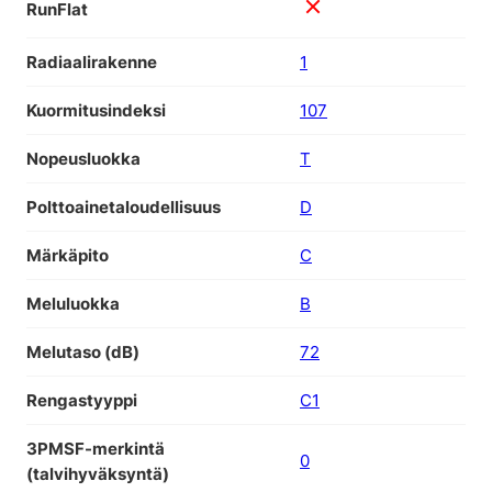
RunFlat
Radiaalirakenne
1
Kuormitusindeksi
107
Nopeusluokka
T
Polttoainetaloudellisuus
D
Märkäpito
C
Meluluokka
B
Melutaso (dB)
72
Rengastyyppi
C1
3PMSF-merkintä
0
(talvihyväksyntä)