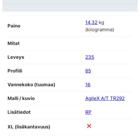
14,32
kg
Paino
(kilogramma)
Mitat
Leveys
235
Profiili
65
Vannekoko (tuumaa)
16
Malli / kuvio
AgileX A/T TR292
Lisätiedot
RP
XL (lisäkantavuus)