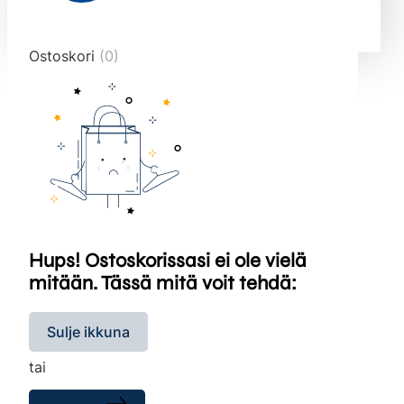
end="10">
Ostoskori
(0)
Hups! Ostoskorissasi ei ole vielä
mitään. Tässä mitä voit tehdä:
Sulje ikkuna
tai