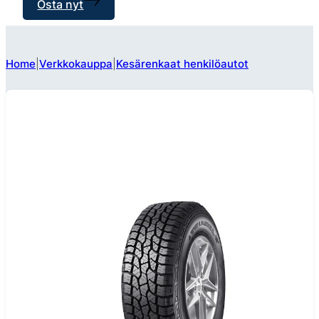
Osta nyt
Home
Verkkokauppa
Kesärenkaat henkilöautot