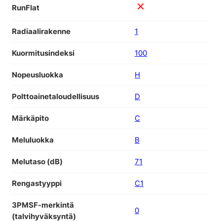
RunFlat
Radiaalirakenne
1
Kuormitusindeksi
100
Nopeusluokka
H
Polttoainetaloudellisuus
D
Märkäpito
C
Meluluokka
B
Melutaso (dB)
71
Rengastyyppi
C1
3PMSF-merkintä
0
(talvihyväksyntä)