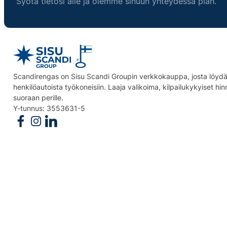
Syötä tietosi alle ja olemme sinuun yhteydessä pian.
Scandirengas on Sisu Scandi Groupin verkkokauppa, josta löydät
henkilöautoista työkoneisiin. Laaja valikoima, kilpailukykyiset hi
suoraan perille.
Y-tunnus: 3553631-5
Follow us on Facebook
Follow us on Instagram
Follow us on Linkedin