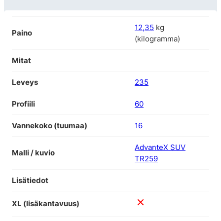
12,35
kg
Paino
(kilogramma)
Mitat
Leveys
235
Profiili
60
Vannekoko (tuumaa)
16
AdvanteX SUV
Malli / kuvio
TR259
Lisätiedot
XL (lisäkantavuus)