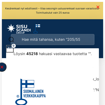
Kesärenkaat nyt edullisesti – tilaa sesongin uutuusrenkaat suoraan varastosta ·
Toimituskulut vain 25 euroa
0
Löysin
45218
hakuasi vastaavaa tuotetta "
".
\" found.<\/span><br>Make sure you have
typed the search query correctly.<br>Currently
you can search by title or content.","post_type":
["product"],"ajax_loader_animation":"ripple","ajax_load
tmlmvi","meta_query":
[{"key":"_stock","value":"4","compare":">=","type":"NUM
data-original-query-vars="[]" data-page="1"
data-max-pages="4522" data-start="1" data-