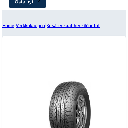
Osta nyt
Home
Verkkokauppa
Kesärenkaat henkilöautot