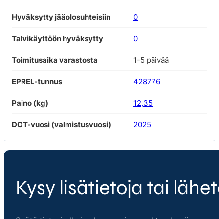
Hyväksytty jääolosuhteisiin
0
Talvikäyttöön hyväksytty
0
Toimitusaika varastosta
1-5 päivää
EPREL-tunnus
428776
Paino (kg)
12,35
DOT-vuosi (valmistusvuosi)
2025
Kysy lisätietoja tai lähet