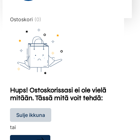
end="10">
Ostoskori
(0)
Hups! Ostoskorissasi ei ole vielä
mitään. Tässä mitä voit tehdä:
Sulje ikkuna
tai