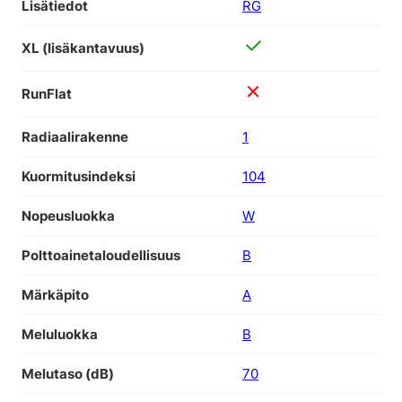
Lisätiedot
RG
XL (lisäkantavuus)
RunFlat
Radiaalirakenne
1
Kuormitusindeksi
104
Nopeusluokka
W
Polttoainetaloudellisuus
B
Märkäpito
A
Meluluokka
B
Melutaso (dB)
70