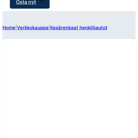
Osta nyt
Home
Verkkokauppa
Kesärenkaat henkilöautot