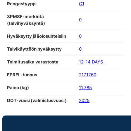
Rengastyyppi
C1
3PMSF-merkintä
0
(talvihyväksyntä)
Hyväksytty jääolosuhteisiin
0
Talvikäyttöön hyväksytty
0
Toimitusaika varastosta
12-14 DAYS
EPREL-tunnus
2171760
Paino (kg)
11,785
DOT-vuosi (valmistusvuosi)
2025