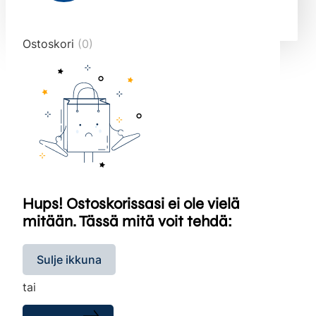
end="10">
Ostoskori
(0)
Hups! Ostoskorissasi ei ole vielä
mitään. Tässä mitä voit tehdä:
Sulje ikkuna
tai