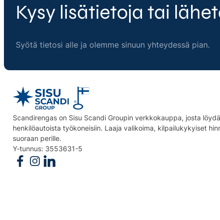
Kysy lisätietoja tai lähet
Syötä tietosi alle ja olemme sinuun yhteydessä pian.
Scandirengas on Sisu Scandi Groupin verkkokauppa, josta löydät
henkilöautoista työkoneisiin. Laaja valikoima, kilpailukykyiset hi
suoraan perille.
Y-tunnus: 3553631-5
Follow us on Facebook
Follow us on Instagram
Follow us on Linkedin