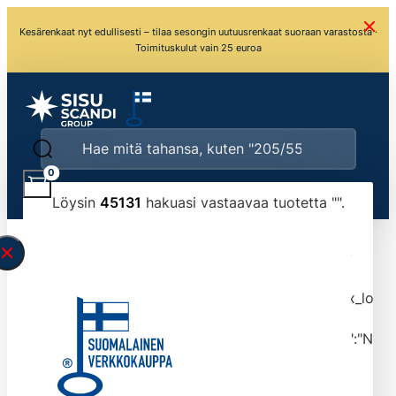
Kesärenkaat nyt edullisesti – tilaa sesongin uutuusrenkaat suoraan varastosta ·
Toimituskulut vain 25 euroa
0
Löysin
45131
hakuasi vastaavaa tuotetta "
".
\" found.<\/span><br>Make sure you have
typed the search query correctly.<br>Currently
you can search by title or content.","post_type":
["product"],"ajax_loader_animation":"ripple","ajax_load
tmlmvi","meta_query":
[{"key":"_stock","value":"4","compare":">=","type":"NUM
data-original-query-vars="[]" data-page="1"
data-max-pages="4514" data-start="1" data-