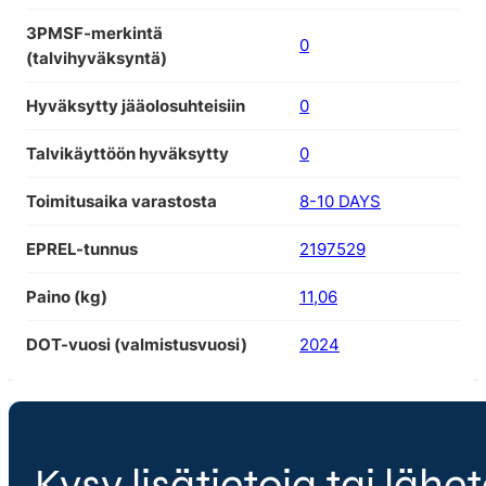
3PMSF-merkintä
0
(talvihyväksyntä)
Hyväksytty jääolosuhteisiin
0
Talvikäyttöön hyväksytty
0
Toimitusaika varastosta
8-10 DAYS
EPREL-tunnus
2197529
Paino (kg)
11,06
DOT-vuosi (valmistusvuosi)
2024
Kysy lisätietoja tai lähet