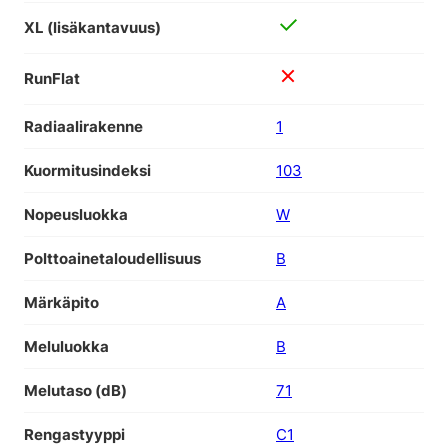
XL (lisäkantavuus)
RunFlat
Radiaalirakenne
1
Kuormitusindeksi
103
Nopeusluokka
W
Polttoainetaloudellisuus
B
Märkäpito
A
Meluluokka
B
Melutaso (dB)
71
Rengastyyppi
C1