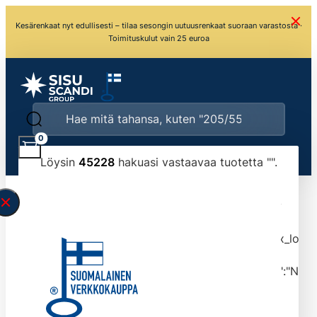
Kesärenkaat nyt edullisesti – tilaa sesongin uutuusrenkaat suoraan varastosta ·
Toimituskulut vain 25 euroa
0
Löysin
45228
hakuasi vastaavaa tuotetta "
".
\" found.<\/span><br>Make sure you have
typed the search query correctly.<br>Currently
you can search by title or content.","post_type":
["product"],"ajax_loader_animation":"ripple","ajax_load
tmlmvi","meta_query":
[{"key":"_stock","value":"4","compare":">=","type":"NUM
data-original-query-vars="[]" data-page="1"
data-max-pages="4523" data-start="1" data-