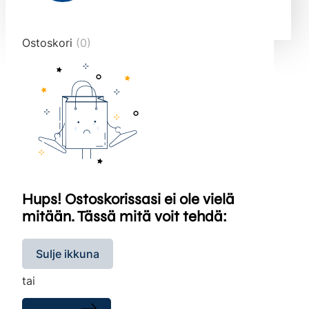
end="10">
Ostoskori
(0)
Hups! Ostoskorissasi ei ole vielä
mitään. Tässä mitä voit tehdä:
Sulje ikkuna
tai