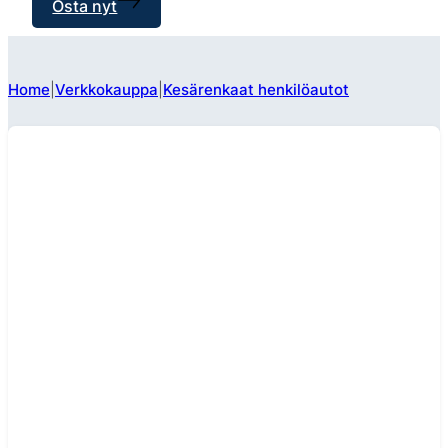
Osta nyt
Home
Verkkokauppa
Kesärenkaat henkilöautot