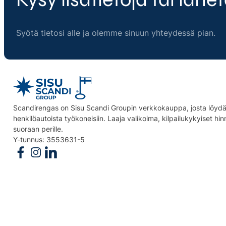
Syötä tietosi alle ja olemme sinuun yhteydessä pian.
Scandirengas on Sisu Scandi Groupin verkkokauppa, josta löydät
henkilöautoista työkoneisiin. Laaja valikoima, kilpailukykyiset hi
suoraan perille.
Y-tunnus: 3553631-5
Follow us on Facebook
Follow us on Instagram
Follow us on Linkedin