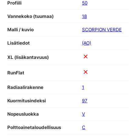
Profiili
50
Vannekoko (tuumaa)
18
Malli / kuvio
SCORPION VERDE
Lisätiedot
(AO)
XL (lisäkantavuus)
RunFlat
Radiaalirakenne
1
Kuormitusindeksi
97
Nopeusluokka
V
Polttoainetaloudellisuus
C