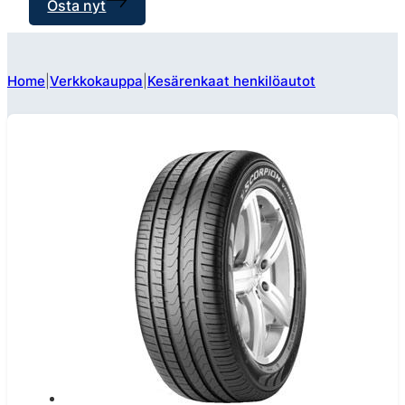
Osta nyt
Home
Verkkokauppa
Kesärenkaat henkilöautot