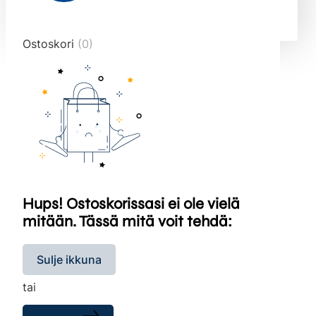
end="10">
Ostoskori
(0)
Hups! Ostoskorissasi ei ole vielä
mitään. Tässä mitä voit tehdä:
Sulje ikkuna
tai