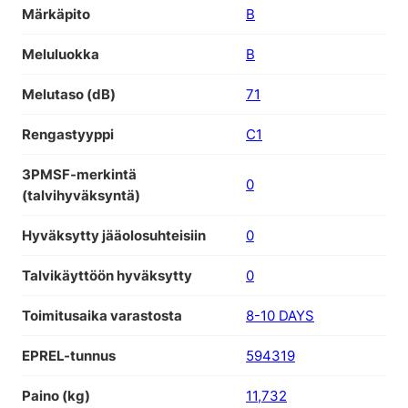
Märkäpito
B
Meluluokka
B
Melutaso (dB)
71
Rengastyyppi
C1
3PMSF-merkintä
0
(talvihyväksyntä)
Hyväksytty jääolosuhteisiin
0
Talvikäyttöön hyväksytty
0
Toimitusaika varastosta
8-10 DAYS
EPREL-tunnus
594319
Paino (kg)
11,732