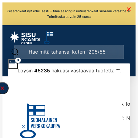
Kesärenkaat nyt edullisesti – tilaa sesongin uutuusrenkaat suoraan varastosta ·
Toimituskulut vain 25 euroa
0
Löysin
45235
hakuasi vastaavaa tuotetta "
".
\" found.<\/span><br>Make sure you have
typed the search query correctly.<br>Currently
you can search by title or content.","post_type":
["product"],"ajax_loader_animation":"ripple","ajax_load
tmlmvi","meta_query":
[{"key":"_stock","value":"4","compare":">=","type":"NUM
data-original-query-vars="[]" data-page="1"
data-max-pages="4524" data-start="1" data-