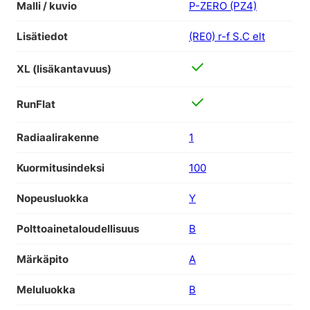
Malli / kuvio
P-ZERO (PZ4)
Lisätiedot
(RE0) r-f S.C elt
XL (lisäkantavuus)
RunFlat
Radiaalirakenne
1
Kuormitusindeksi
100
Nopeusluokka
Y
Polttoainetaloudellisuus
B
Märkäpito
A
Meluluokka
B