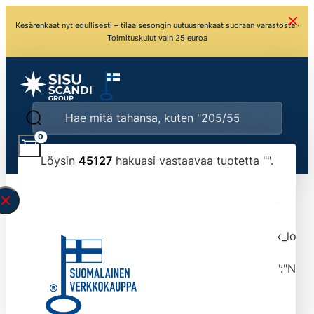
Kesärenkaat nyt edullisesti – tilaa sesongin uutuusrenkaat suoraan varastosta ·
Toimituskulut vain 25 euroa
0
Löysin
45127
hakuasi vastaavaa tuotetta "
".
\" found.<\/span><br>Make sure you have
typed the search query correctly.<br>Currently
you can search by title or content.","post_type":
["product"],"ajax_loader_animation":"ripple","ajax_load
tmlmvi","meta_query":
[{"key":"_stock","value":"4","compare":">=","type":"NUM
data-original-query-vars="[]" data-page="1"
data-max-pages="4513" data-start="1" data-