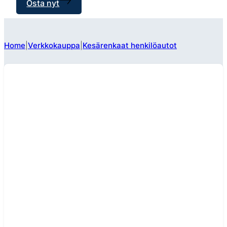
Osta nyt
Home
Verkkokauppa
Kesärenkaat henkilöautot