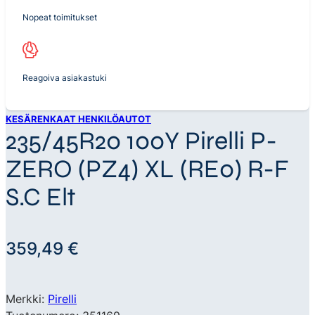
Nopeat toimitukset
Reagoiva asiakastuki
KESÄRENKAAT HENKILÖAUTOT
235/45R20 100Y Pirelli P-
ZERO (PZ4) XL (RE0) R-F
S.C Elt
359,49
€
Merkki:
Pirelli