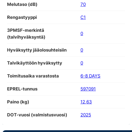
Melutaso (dB)
70
Rengastyyppi
C1
3PMSF-merkintä
0
(talvihyväksyntä)
Hyväksytty jääolosuhteisiin
0
Talvikäyttöön hyväksytty
0
Toimitusaika varastosta
6-8 DAYS
EPREL-tunnus
597091
Paino (kg)
12,63
DOT-vuosi (valmistusvuosi)
2025