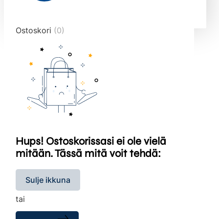
end="10">
Ostoskori
(0)
Hups! Ostoskorissasi ei ole vielä
mitään. Tässä mitä voit tehdä:
Sulje ikkuna
tai