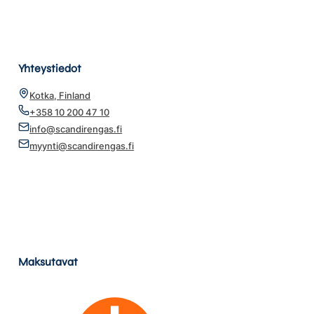
Yhteystiedot
Kotka, Finland
+358 10 200 47 10
info@scandirengas.fi
myynti@scandirengas.fi
Maksutavat