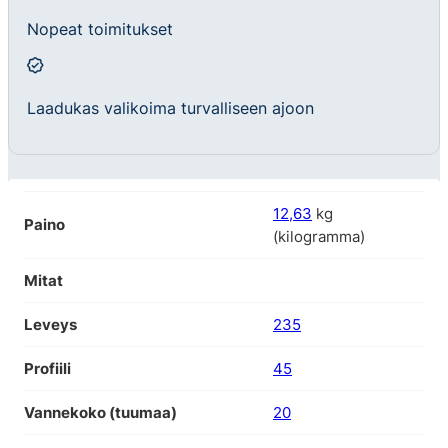
Nopeat toimitukset
Laadukas valikoima turvalliseen ajoon
12,63
kg
Paino
(kilogramma)
Mitat
Leveys
235
Profiili
45
Vannekoko (tuumaa)
20