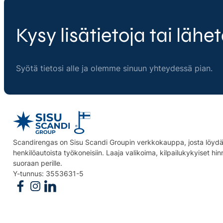
Kysy lisätietoja tai lähet
Syötä tietosi alle ja olemme sinuun yhteydessä pian.
Scandirengas on Sisu Scandi Groupin verkkokauppa, josta löydät
henkilöautoista työkoneisiin. Laaja valikoima, kilpailukykyiset hi
suoraan perille.
Y-tunnus: 3553631-5
Follow us on Facebook
Follow us on Instagram
Follow us on Linkedin