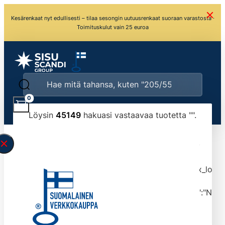
Kesärenkaat nyt edullisesti – tilaa sesongin uutuusrenkaat suoraan varastosta ·
Toimituskulut vain 25 euroa
0
Löysin
45149
hakuasi vastaavaa tuotetta "
".
\" found.<\/span><br>Make sure you have
typed the search query correctly.<br>Currently
you can search by title or content.","post_type":
["product"],"ajax_loader_animation":"ripple","ajax_load
tmlmvi","meta_query":
[{"key":"_stock","value":"4","compare":">=","type":"NUM
data-original-query-vars="[]" data-page="1"
data-max-pages="4515" data-start="1" data-