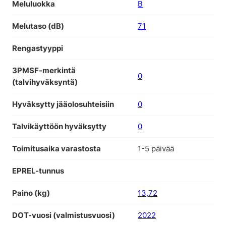
Meluluokka
B
Melutaso (dB)
71
Rengastyyppi
3PMSF-merkintä
0
(talvihyväksyntä)
Hyväksytty jääolosuhteisiin
0
Talvikäyttöön hyväksytty
0
Toimitusaika varastosta
1-5 päivää
EPREL-tunnus
Paino (kg)
13,72
DOT-vuosi (valmistusvuosi)
2022