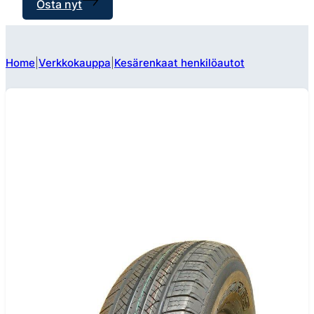
Osta nyt
Home
Verkkokauppa
Kesärenkaat henkilöautot