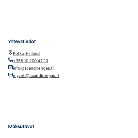
Yhteystiedot
Kotka, Finland
+358 10 200 47 10
info@scandirengas.fi
myynti@scandirengas.fi
Maksutavat