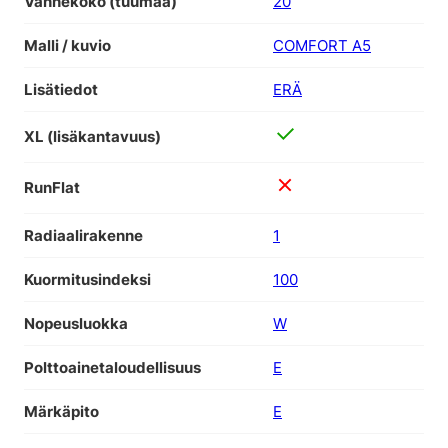
Vannekoko (tuumaa)
20
Malli / kuvio
COMFORT A5
Lisätiedot
ERÄ
XL (lisäkantavuus)
RunFlat
Radiaalirakenne
1
Kuormitusindeksi
100
Nopeusluokka
W
Polttoainetaloudellisuus
E
Märkäpito
E