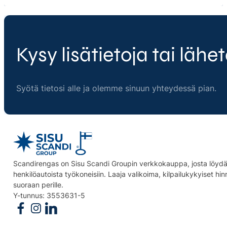
Kysy lisätietoja tai lähet
Syötä tietosi alle ja olemme sinuun yhteydessä pian.
Scandirengas on Sisu Scandi Groupin verkkokauppa, josta löydät
henkilöautoista työkoneisiin. Laaja valikoima, kilpailukykyiset hi
suoraan perille.
Y-tunnus: 3553631-5
Follow us on Facebook
Follow us on Instagram
Follow us on Linkedin