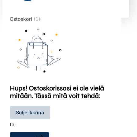
end="10">
Ostoskori
(0)
Hups! Ostoskorissasi ei ole vielä
mitään. Tässä mitä voit tehdä:
Sulje ikkuna
tai